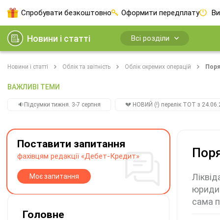
Спробувати безкоштовно
Оформити передплату
Ви
Новини і статті
Всі розділи
Новини і статті
Облік та звітність
Облік окремих операцій
Поря
ВАЖЛИВІ ТЕМИ
🔉Підсумки тижня. 3-7 серпня
💔 НОВИЙ (!) перелік ТОТ з 24.06.
Поставити запитання
Поря
фахівцям редакції «Дебет-Кредит»
Ліквід
Моє запитання
юридич
сама 
Головне