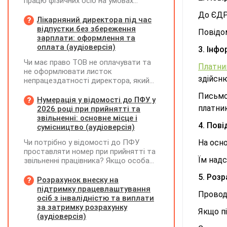
працю фізичних осіб на умовах
трудового договору (контракту) або
До ЄДР 
на інших умовах, передбачених
Лікарняний директора під час
законодавством, Додаток Д1/
відпустки без збереження
Повідо
Додаток ФІЗ-Д1 за відповідний
зарплати: оформлення та
період не подається
оплата (аудіоверсія)
3. Інф
Чи має право ТОВ не оплачувати та
Платни
не оформлювати листок
здійсню
непрацездатності директора, який
перебуває у відпустці без
Письмов
збереження заробітної плати під час
Нумерація у відомості до ПФУ у
призупинення діяльності
платни
2026 році при прийнятті та
підприємства?
звільненні: основне місце і
4. Пов
сумісництво (аудіоверсія)
Чи потрібно у відомості до ПФУ
На осн
проставляти номер при прийнятті та
Їм над
звільненні працівника? Якщо особа
одночасно працювала за основним
5. Розр
місцем роботи та за сумісництвом,
Розрахунок внеску на
чи рахується це як два роботодавці?
підтримку працевлаштування
Проводи
осіб з інвалідністю та виплати
за затримку розрахунку
Якщо п
(аудіоверсія)