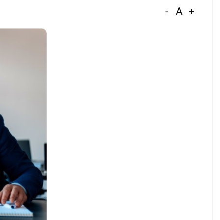
-
A
+