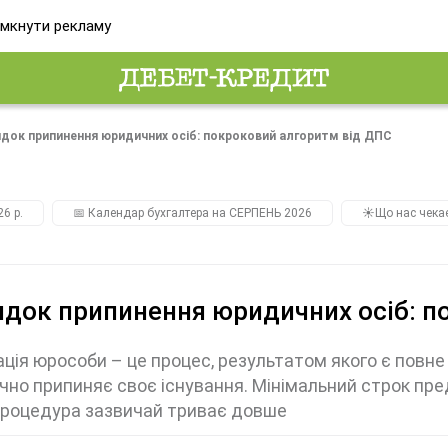
мкнути рекламу
док припинення юридичних осіб: покроковий алгоритм від ДПС
26 р.
📅 Календар бухгалтера на СЕРПЕНЬ 2026
☀️Що нас чека
док припинення юридичних осіб: п
ація юрособи – це процес, результатом якого є повне 
но припиняє своє існування. Мінімальний строк пред
процедура зазвичай триває довше