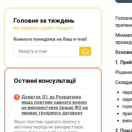
Головн
Головне за тиждень
припине
від редакції «Дебет-Кредит»
Мініма
Кожного понеділка на Ваш e-mail
проведе
Основні
1. Прий
Рішенн
Останні консультації
Склада
пере
Додаток Д1 до Розрахунку,
пор
якщо платник єдиного внеску
голо
не використовує працю ФО на
умовах трудового договору
приз
визн
Якщо платник єдиного внеску у
звітному періоді не використовує
2. Пов