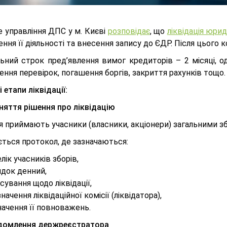
е управління ДПС у м. Києві
розповідає
, що
ліквідація юри
ння її діяльності та внесення запису до ЄДР. Після цього 
льний строк пред’явлення вимог кредиторів – 2 місяці, 
ння перевірок, погашення боргів, закриття рахунків тощо.
 етапи ліквідації:
няття рішення про ліквідацію
я приймають учасники (власники, акціонери) загальними з
ється протокол, де зазначаються:
лік учасників зборів,
ядок денний,
сування щодо ліквідації,
начення ліквідаційної комісії (ліквідатора),
ачення її повноважень.
ідомлення держреєстратора