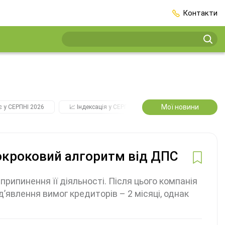
Контакти
Мої новини
є у СЕРПНІ 2026
📈 Індексація у СЕРПНІ
2️⃣0️⃣2️⃣7️⃣ Усі ключові
окроковий алгоритм від ДПС
припинення її діяльності. Після цього компанія
’явлення вимог кредиторів – 2 місяці, однак