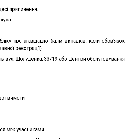
цесі припинення.
іуса.
іку про ліквідацію (крім випадків, коли обов'язок
вної реєстрації).
їв вул. Шолуденка, 33/19 або Центри обслуговування
вої вимоги.
ся між учасниками.