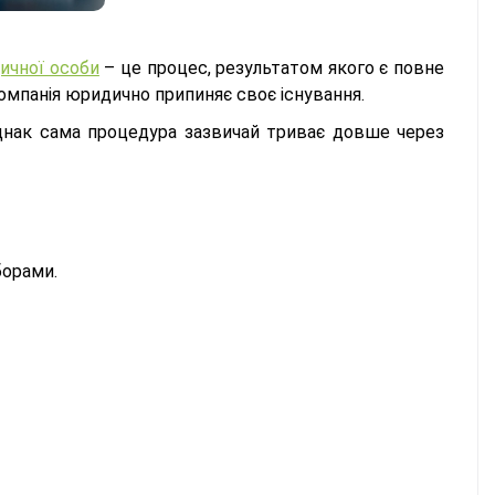
дичної особи
– це процес, результатом якого є повне
компанія юридично припиняє своє існування.
однак сама процедура зазвичай триває довше через
борами.