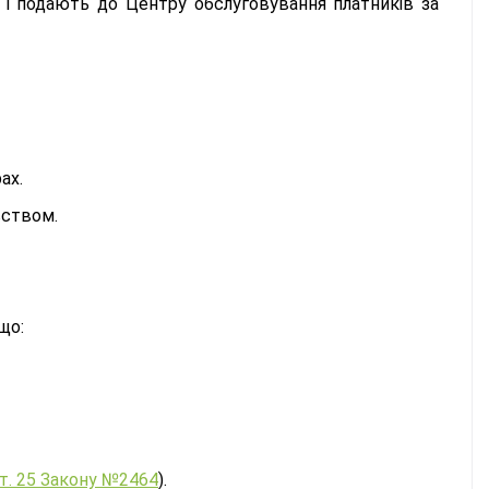
 і подають до Центру обслуговування платників за
ах.
вством.
що:
ст. 25 Закону №2464
).