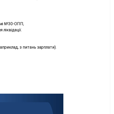
рмі №30-ОПП;
ліквідації.
приклад, з питань зарплати).