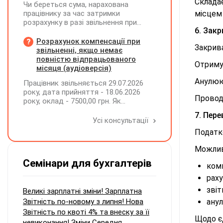
Склада
Чи береться сума, нарахована
працівнику за час затримки
місцем 
розрахунку в разі звільнення при
6. Закр
обчсиленні середньомісячної
заробітної плати (винагороди), для
Розрахунок компенсації при
Закрива
розрахунку внеску на підтримку
звільненні, якщо немає
працевлаштування осіб з
повністю відпрацьованого
Отриму
інвалідністю?
місяця (аудіоверсія)
Анулюют
Працівник звільняється 29.07.2026
року, дата прийняття - 18.06.2026
Провод
року, оклад - 7500,00 грн. Як
розрахувати компенсацію трьох
7. Пере
невикористаних днів відпустки при
Усі консультації
звільненні?
Податк
Можливе
Семінари для бухгалтерів
комп
раху
звіт
Великі зарплатні зміни! Зарплатна
Звітність по-новому з липня! Нова
ану
Звітність по квоті 4% та внеску за її
Щодо є
невиконання! Зміни Середня