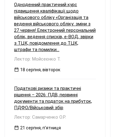
Одноденний практичний курс
підвищення кваліфікації щодо
військового обліку «Організація та
ведення військового обліку: зміни з
27 червня! Електронний персональний
облік, ведення списків, е-ВОД, звірки
з ТЦК, повідомлення до ТЦК,
штрафи та помилки...
Лектор: Мойсеєнко Т.
18 серпня, вівторок
Податкові ризики та практичні
рішення – 2026: ПДВ, первинні
документи та податок на прибуток,
ПДФО/Військовий збір
Лектор: Самарченко О.Р.
21 серпня, пʼятниця