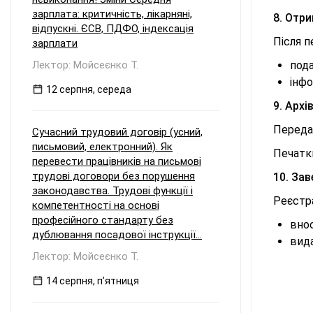
зарплата: критичність, лікарняні,
8. Отр
відпускні. ЄСВ, ПДФО, індексація
Після п
зарплати
Лектор: Мойсеєнко Т.
пода
інфо
12 серпня, середа
9. Архі
Переда
Сучасний трудовий договір (усний,
письмовий, електронний). Як
Печатк
перевести працівників на письмові
трудові договори без порушення
10. Зав
законодавства. Трудові функції і
Реєстра
компетентності на основі
професійного стандарту без
вно
дублювання посадової інструкції...
вида
Лектор: Мойсеєнко Т.
14 серпня, пʼятниця