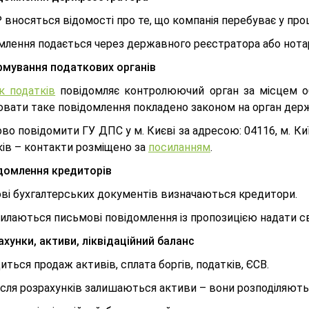
вносяться відомості про те, що компанія перебуває у про
млення подається через державного реєстратора або нотар
ормування податкових органів
к податків
повідомляє контролюючий орган за місцем обл
вати таке повідомлення покладено законом на орган держа
о повідомити ГУ ДПС у м. Києві за адресою: 04116, м. Ки
ків – контакти розміщено за
посиланням
.
ідомлення кредиторів
ові бухгалтерських документів визначаються кредитори.
силаються письмові повідомлення із пропозицією надати с
ахунки, активи, ліквідаційний баланс
ться продаж активів, сплата боргів, податків, ЄСВ.
ісля розрахунків залишаються активи – вони розподіляють