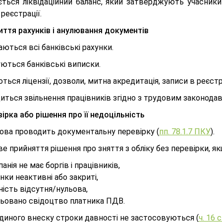
ється ліквідаційний баланс, який затверджують учасники
реєстрації.
иття рахунків і анулювання документів
ються всі банківські рахунки.
ються банківські виписки.
ься ліцензії, дозволи, митна акредитація, записи в реєстр
иться звільнення працівників згідно з трудовим законода
вірка або рішення про її недоцільність
ова проводить документальну перевірку (
пп. 78.1.7 ПКУ
).
 прийняття рішення про зняття з обліку без перевірки, як
анія не має боргів і працівників,
нки неактивні або закриті,
ність відсутня/нульова,
льовано свідоцтво платника ПДВ.
диного внеску строки давності не застосовуються (
ч. 16 