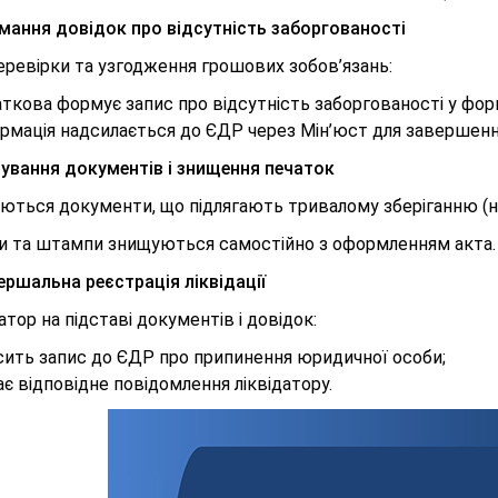
имання довідок про відсутність заборгованості
еревірки та узгодження грошових зобов’язань:
ткова формує запис про відсутність заборгованості у фо
рмація надсилається до ЄДР через Мін’юст для завершення 
вування документів і знищення печаток
ються документи, що підлягають тривалому зберіганню (на
и та штампи знищуються самостійно з оформленням акта.
ершальна реєстрація ліквідації
тор на підставі документів і довідок:
сить запис до ЄДР про припинення юридичної особи;
є відповідне повідомлення ліквідатору.