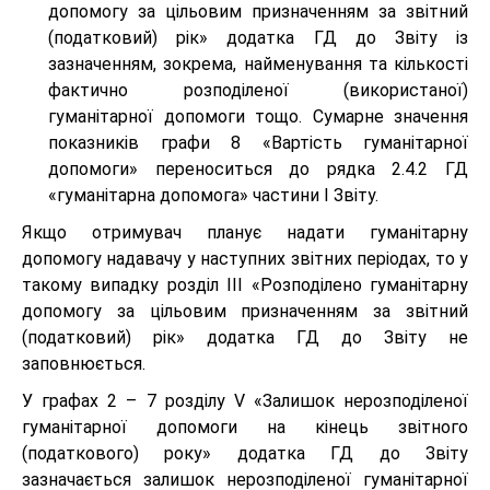
допомогу за цільовим призначенням за звітний
(податковий) рік» додатка ГД до Звіту із
зазначенням, зокрема, найменування та кількості
фактично розподіленої (використаної)
гуманітарної допомоги тощо. Сумарне значення
показників графи 8 «Вартість гуманітарної
допомоги» переноситься до рядка 2.4.2 ГД
«гуманітарна допомога» частини І Звіту.
Якщо отримувач планує надати гуманітарну
допомогу надавачу у наступних звітних періодах, то у
такому випадку розділ ІІІ «Розподілено гуманітарну
допомогу за цільовим призначенням за звітний
(податковий) рік» додатка ГД до Звіту не
заповнюється.
У графах 2 – 7 розділу V «Залишок нерозподіленої
гуманітарної допомоги на кінець звітного
(податкового) року» додатка ГД до Звіту
зазначається залишок нерозподіленої гуманітарної