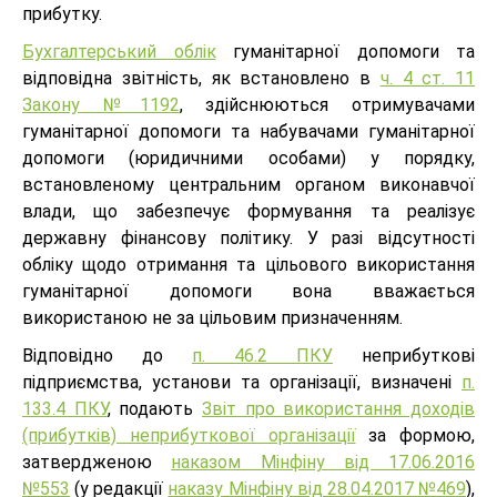
прибутку.
Бухгалтерський облік
гуманітарної допомоги та
відповідна звітність, як встановлено в
ч. 4 ст. 11
Закону №1192
, здійснюються отримувачами
гуманітарної допомоги та набувачами гуманітарної
допомоги (юридичними особами) у порядку,
встановленому центральним органом виконавчої
влади, що забезпечує формування та реалізує
державну фінансову політику. У разі відсутності
обліку щодо отримання та цільового використання
гуманітарної допомоги вона вважається
використаною не за цільовим призначенням.
Відповідно до
п. 46.2 ПКУ
неприбуткові
підприємства, установи та організації, визначені
п.
133.4 ПКУ
, подають
Звіт про використання доходів
(прибутків) неприбуткової організації
за формою,
затвердженою
наказом Мінфіну від 17.06.2016
№553
(у редакції
наказу Мінфіну від 28.04.2017 №469
),