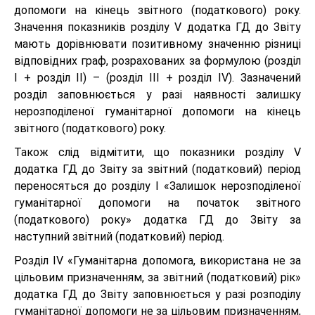
допомоги на кінець звітного (податкового) року.
Значення показників розділу V додатка ГД до Звіту
мають дорівнювати позитивному значенню різниці
відповідних граф, розрахованих за формулою (розділ
I + розділ II) – (розділ III + розділ IV). Зазначений
розділ заповнюється у разі наявності залишку
нерозподіленої гуманітарної допомоги на кінець
звітного (податкового) року.
Також слід відмітити, що показники розділу V
додатка ГД до Звіту за звітний (податковий) період
переносяться до розділу I «Залишок нерозподіленої
гуманітарної допомоги на початок звітного
(податкового) року» додатка ГД до Звіту за
наступний звітний (податковий) період.
Розділ IV «Гуманітарна допомога, використана не за
цільовим призначенням, за звітний (податковий) рік»
додатка ГД до Звіту заповнюється у разі розподілу
гуманітарної допомоги не за цільовим призначенням,