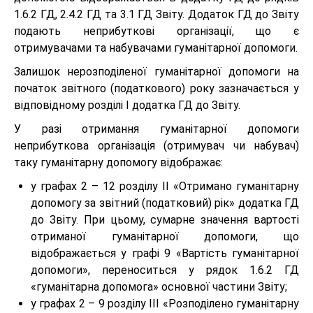
1.6.2 ГД, 2.4.2 ГД та 3.1 ГД Звіту. Додаток ГД до Звіту
подають неприбуткові організації, що є
отримувачами та набувачами гуманітарної допомоги.
Залишок нерозподіленої гуманітарної допомоги на
початок звітного (податкового) року зазначається у
відповідному розділі І додатка ГД до Звіту.
У разі отримання гуманітарної допомоги
неприбуткова організація (отримувач чи набувач)
таку гуманітарну допомогу відображає:
у графах 2 – 12 розділу ІІ «Отримано гуманітарну
допомогу за звітний (податковий) рік» додатка ГД
до Звіту. При цьому, сумарне значення вартості
отриманої гуманітарної допомоги, що
відображається у графі 9 «Вартість гуманітарної
допомоги», переноситься у рядок 1.6.2 ГД
«гуманітарна допомога» основної частини Звіту;
у графах 2 – 9 розділу ІІІ «Розподілено гуманітарну