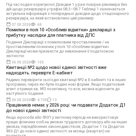
Під час подачі коригуючої Довідки 1 у разі повірки рівнеміра без
дій щодо резервуара у графах 08.2–08.7 Таблиці 1 зазначається
актуальна інформація з попередньої довідки щодо стаціонарного
резервуара, на який встановлено цей рівнемір
07.08.2026
68
Помилки в полі 10 «Особливі відмітки» декларації з
прибутку: наслідки для платника від ДПС
Подання Декларації з помилковим проставленням / не
проставленням позначки у полі 10 «Особливі відмітки»
Декларації може призвести до невизнання її податковою
звітністю
06.08.2026
105
Квитанції №2 щодо нової єдиної звітності вже
надходять: перевірте Е-кабінет
Радимо перевірити сьогодні квитанції №2 в Е-кабінеті та в інших
програмах, через які були подані нові форми. Якщо податковий
агент отримує кв. №2 позитивну, то все, можна відпочити до
наступного подання
06.08.2026
4 739
13
Працівників немає у 2026 році: чи подавати Додаток Д1
до нової єдиної звітності
Якщо юрособа або ФОП у звітному періоді не використовує
працю фізичних осіб на умовах трудового договору або на інших
умовах, передбачених законодавством, Додаток 1 та Додаток
ФІЗ-Д1 до нової єдиної звітності за місяць (квартал) не
подається