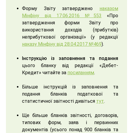
Форму Звіту затверджено
наказом
Мінфіну від 17.06.2016 №553
«Про
затвердження форми Звіту про
використання доходів (прибутків)
неприбуткової організації» (у редакції
наказу Мінфіну від 28.04.2017 №469
).
Інструкцію із заповнення та подання
цього бланку від редакції «Дебет-
Кредит» читайте за
посиланням
.
Більше інструкцій із заповнення та
подання бланків податкової та
статистичної звітності дивіться
тут
.
Ще більше бланків звітності, договорів,
типових форм, заяв і первинних
документів (усього понад 900 бланків та