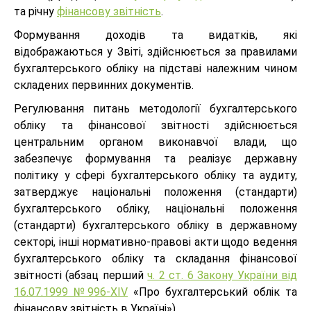
та річну
фінансову звітність
.
Формування доходів та видатків, які
відображаються у Звіті, здійснюється за правилами
бухгалтерського обліку на підставі належним чином
складених первинних документів.
Регулювання питань методології бухгалтерського
обліку та фінансової звітності здійснюється
центральним органом виконавчої влади, що
забезпечує формування та реалізує державну
політику у сфері бухгалтерського обліку та аудиту,
затверджує національні положення (стандарти)
бухгалтерського обліку, національні положення
(стандарти) бухгалтерського обліку в державному
секторі, інші нормативно-правові акти щодо ведення
бухгалтерського обліку та складання фінансової
звітності (абзац перший
ч. 2 ст. 6 Закону України від
16.07.1999 №996-XIV
«Про бухгалтерський облік та
фінансову звітність в Україні»).