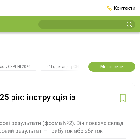
Контакти
Мої новини
ає у СЕРПНІ 2026
📈 Індексація у СЕРПНІ
2️⃣0️⃣2️⃣7️⃣ Усі ключо
5 рік: інструкція із
сові результати (форма №2). Він показує склад
нсовий результат – прибуток або збиток