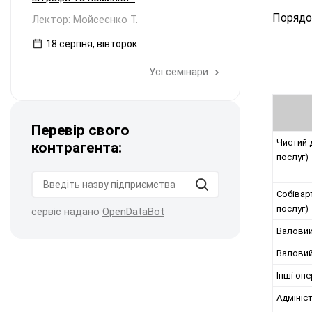
Порядок
Лектор: Мойсеєнко Т.
18 серпня, вівторок
Усі семінари
Перевір свого
Чистий д
контрагента:
послуг)
Собіварт
послуг)
сервіс надано
OpenDataBot
Валовий
Валовий
Інші опе
Адмініс