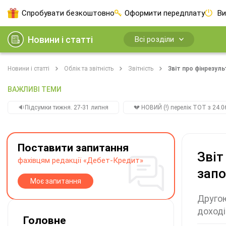
Спробувати безкоштовно
Оформити передплату
Ви
Новини і статті
Всі розділи
Новини і статті
Облік та звітність
Звітність
Звіт про фінрезуль
ВАЖЛИВІ ТЕМИ
🔉Підсумки тижня. 27-31 липня
💔 НОВИЙ (!) перелік ТОТ з 24.06
Поставити запитання
Звіт
фахівцям редакції «Дебет-Кредит»
запо
Моє запитання
Другою
доході
Головне