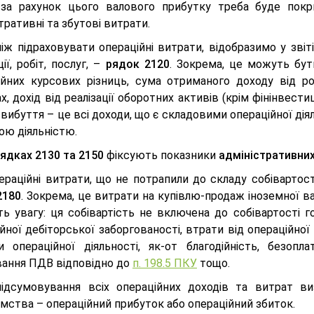
 за рахунок цього валового прибутку треба буде покри
тративні та збутові витрати.
іж підраховувати операційні витрати, відобразимо у звіт
ії, робіт, послуг, –
рядок 2120
. Зокрема, це можуть бути
ійних курсових різниць, сума отриманого доходу від ро
х, дохід від реалізації оборотних активів (крім фінінвест
 вибуття – це всі доходи, що є складовими операційної дія
ою діяльністю.
ядках 2130 та 2150
фіксують показники
адміністративних
пераційні витрати, що не потрапили до складу собівартос
2180
. Зокрема, це витрати на купівлю-продаж іноземної в
ть увагу: ця собівартість не включена до собівартості г
йної дебіторської заборгованості, втрати від операційної 
и операційної діяльності, як-от благодійність, безопл
вання ПДВ відповідно до
п. 198.5 ПКУ
тощо.
підсумовування всіх операційних доходів та витрат виз
мства – операційний прибуток або операційний збиток.