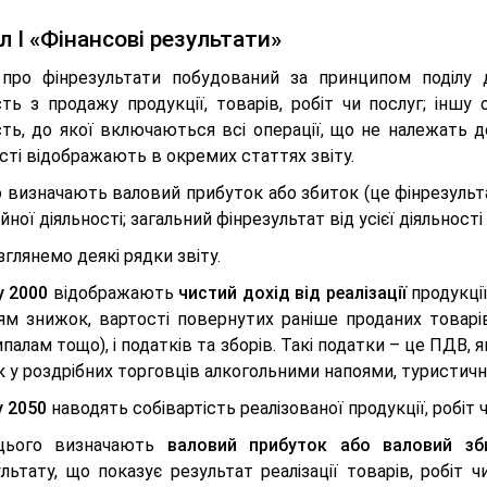
л I «Фінансові результати»
 про фінрезультати побудований за принципом поділу 
сть з продажу продукції, товарів, робіт чи послуг; іншу 
сть, до якої включаються всі операції, що не належать д
сті відображають в окремих статтях звіту.
визначають валовий прибуток або збиток (це фінрезультат в
йної діяльності; загальний фінрезультат від усієї діяльност
зглянемо деякі рядки звіту.
у 2000
відображають
чистий дохід від реалізації
продукції
ям знижок, вартості повернутих раніше проданих товарі
палам тощо), і податків та зборів. Такі податки – це ПДВ,
 у роздрібних торговців алкогольними напоями, туристичний
у 2050
наводять собівартість реалізованої продукції, робіт ч
 цього визначають
валовий прибуток або валовий зб
льтату, що показує результат реалізації товарів, робіт 