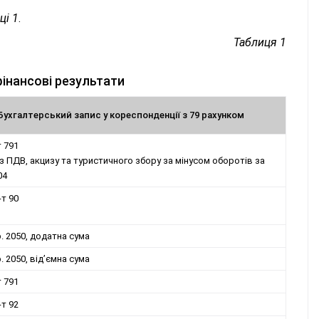
ці 1
.
Таблиця 1
фінансові результати
Бухгалтерський запис у кореспонденції з 79 рахунком
т 791
ез ПДВ, акцизу та туристичного збору за мінусом оборотів за
04
-т 90
 р. 2050, додатна сума
р. 2050, від’ємна сума
т 791
-т 92