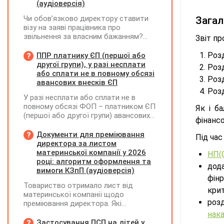
(аудіоверсія)
Чи обов’язково директору ставити
Загал
візу на заяві працівника про
звільнення за власним бажанням?
Звіт пр
Якщо так, який текст візи є бажаним
згідно з нормами КЗпП?
Розд
ППР платнику ЄП (першої або
другої групи), у разі несплати
Розд
або сплати не в повному обсязі
Розд
авансових внесків ЄП
Розд
У разі несплати або сплати не в
повному обсязі ФОП – платником ЄП
Як і б
(першої або другої групи) авансових
фінансо
внесків єдиного податку, за
результатами акта перевірки щодо
Документи для преміювання
Під ча
таких виявлених порушень
директора за листом
визначається сума штрафу та
материнської компанії у 2026
НП(
складається ППР за формою «Ш»
році: алгоритм оформлення та
дод
вимоги КЗпП (аудіоверсія)
фін
Товариство отримало лист від
крит
материнської компанії щодо
розд
преміювання директора. Які
додаткові документи необхідні для
нака
належного оформлення такої премії?
Застосування ПСП на дітей у