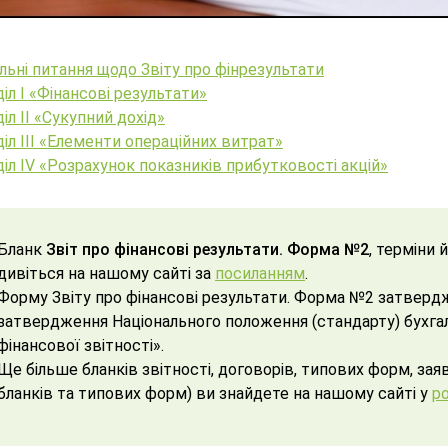
льні питання щодо Звіту про фінрезультати
іл I «Фінансові результати»
іл II «Сукупний дохід»
іл III «Елементи операційних витрат»
іл IV «Розрахунок показників прибутковості акцій»
Бланк
Звіт про фінансові результати. Форма №2
, терміни 
дивіться на нашому сайті за
посиланням
.
Форму Звіту про фінансові результати. Форма №2 затвер
затвердження Національного положення (стандарту) бухгал
фінансової звітності».
Ще більше бланків звітності, договорів, типових форм, зая
бланків та типових форм) ви знайдете на нашому сайті у
ро