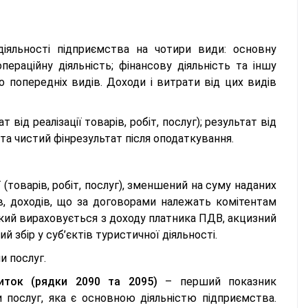
діяльності підприємства на чотири види: основну
операційну діяльність; фінансову діяльність та іншу
о попередніх видів. Доходи і витрати від цих видів
ід реалізації товарів, робіт, послуг); результат від
і та чистий фінрезультат після оподаткування.
 (товарів, робіт, послуг), зменшений на суму наданих
в, доходів, що за договорами належать комітентам
 який вираховується з доходу платника ПДВ, акцизний
 збір у суб’єктів туристичної діяльності.
и послуг.
иток (рядки 2090 та 2095)
– перший показник
чи послуг, яка є основною діяльністю підприємства.