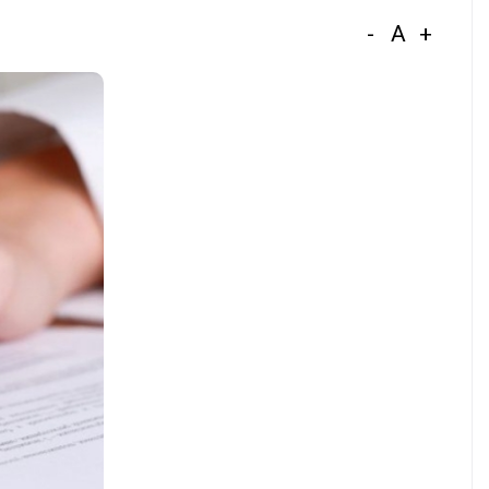
-
A
+