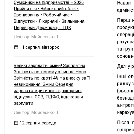
Сумісники на підприємстві – 2026
Надалі
Прийняття • Військовий облік •
адмініс
Бронювання • Робочий час •
Перш н
Відпустки • Лікарняні • Звільнення.
продукц
Перевірки Держпраці і ТЦК
операц
Лектор: Мойсеєнко Т.
рахунка
11 серпня, вівторок
та груп
основн
Великі зарплатні зміни! Зарплатна
Далі у
р
Звітність по-новому з липня! Нова
Інші о
Звітність по квоті 4% та внеску за її
рядку 
невиконання! Зміни Середня
зарплата: критичність, лікарняні,
(зверні
відпускні. ЄСВ, ПДФО, індексація
безнаді
зарплати
витрат
нараху
Лектор: Мойсеєнко Т.
Після 
12 серпня, середа
підприє