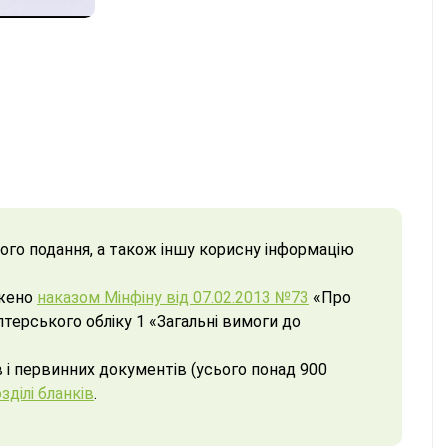
його подання, а також іншу корисну інформацію
джено
наказом Мінфіну від 07.02.2013 №73
«Про
терського обліку 1 «Загальні вимоги до
в і первинних документів (усього понад 900
зділі бланків
.