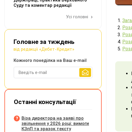
Держпраці, практика Верховного
Суду та коментар редакції
Усі головні
Зага
Розд
Розд
Головне за тиждень
Розд
Розд
від редакції «Дебет-Кредит»
Кожного понеділка на Ваш e-mail
Останні консультації
Віза директора на заяві про
звільнення у 2026 році: вимоги
КЗпП та зразок тексту