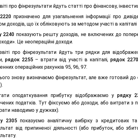
звіті про фінрезультати йдуть статті про фінансову, інвести
2220
призначено для узагальнення інформації про дивіден
м доходів, що їх обліковують за методом участі в капіталі
у 2240
показують решту доходів, не включених до попере
оходи». Це неопераційні доходи.
 звіті про фінрезультати йдуть три рядки для відображ
и,
рядок 2255
– втрати від участі в капіталі,
рядок 227
нних операційних рахунків 95, 96, 97.
цього знову визначаємо фінрезультат, але вже готовий до
).
тати оподаткування прибутку відображаємо у
рядку 2
чених податків. Тут фіксуємо або доходи, або витрати з 
рати наводимо у дужках).
у 2305
показуємо аналітичну вибірку з кредитових та
льтат від припиненої діяльності (або прибуток, або збит
льтату.