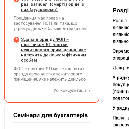
разі загибелі (смерті) однієї з
них (аудіоверсія)
Розді
Працівниця має право на
Розділ
застосування ПСП, як така, що
діяльні
утримує двох чи більше дітей (а саме
- 4 дитини). У червні поточного року
діяльні
одна дитина загинула. Як надалі
Здача в оренду ФОП –
діяльно
правильно застосовувати ПСП?
платником ЄП частки
Працівниця має подати нову заяву на
нежитлового приміщення, яке
Окремо 
застосування ПСП?
належить декільком фізичним
операці
особам
Далі ро
ФОП – платник ЄП може здавати в
оренду свою частку нежитлового
У рядк
приміщення, яке належить декільком
ФО на праві спільної власності із
покупц
поділом на частки кожна з яких до
Усі консультації
(принци
900 кв. метрів, а загальна площа
податок
перевищує 900 кв. метрів, якщо вона
має КВЕД 68.20
У рядк
Семінари для бухгалтерів
Після
фінрезу