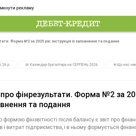
мкнути рекламу
тати. Форма №2 за 2025 рік: інструкція із заповнення та подання
.26 р.
📅 Календар бухгалтера на СЕРПЕНЬ 2026
☀️Що нас чек
 про фінрезультати. Форма №2 за 202
внення та подання
 формою фінзвітності після балансу є звіт про фінан
в і витрат підприємства, і в ньому формується фіна