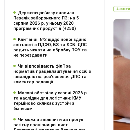
Аналіти
Держспецзв’язку оновила
Перелік забороненого ПЗ: на 5
серпня 2026 р. у ньому 2020
програмних продуктів (+250)
Квитанції №2 щодо нової єдиної
звітності з ПДФО, ВЗ та ЄСВ: ДПС
радить чекати на обробку ПФУ та
не перездавати
Чи відповідають філії за
норматив працевлаштування осіб з
інвалідністю: роз'яснення ДПС та
коментар редакції
Масові обстріли у серпні 2026 р.
та наслідки для логістики: КМУ
терміново скликає зустріч з
бізнесом
Чи можна звільнити за прогул
вагітну працівницю: лист