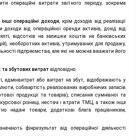
ти операційні витрати звітного періоду, зокрема
і
інші операційні доходи
, крім доходів від реалізації
 доходи від операційної оренди активів, дохід від
ялті, відсотків на залишки коштів на банківських
ицій), необоротних активів, утримуваних для продажу,
льності підприємства, але які не можна вважати його
 та збутових витрат
відповідно.
ті, адмінвитрат або витрат на збут, відображають у
алюти, собівартість реалізованих виробничих запасів
отової продукції та товарів), списання сумнівної та
курсової різниці, нестачі і втрати ТМЦ, а також інші
атно надані товари, додаткові блага працівникам,
начають фінрезультат від операційної діяльності