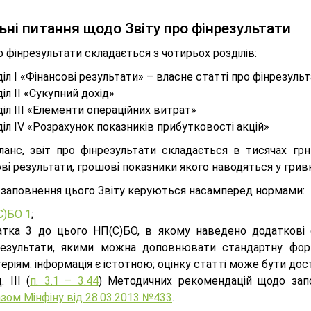
ьні питання щодо Звіту про фінрезультати
о фінрезультати складається з чотирьох розділів:
іл I
«
Фінансові
результати
»
– власне статті про фінрезульт
іл II
«
Сукупний
дохід
»
іл III
«
Елементи операційних
витрат
»
іл IV
«
Розрахунок показників прибутковості
акцій
»
аланс, звіт про фінрезультати складається в тисячах грн
ві результати, грошові показники якого наводяться у гривн
с заповнення цього Звіту керуються насамперед нормами:
С)БО 1
;
атка 3 до цього НП(С)БО, в якому наведено додаткові ст
результати, якими можна доповнювати стандартну фор
еріям: інформація є істотною; оцінку статті може бути дос
. ІІІ (
п. 3.1 – 3.44
) Методичних рекомендацій щодо за
зом Мінфіну від 28.03.2013 №433
.