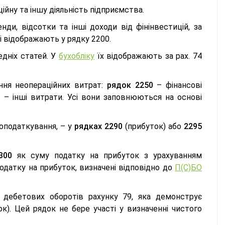
ційну та іншу діяльність підприємства.
ди, відсотки та інші доходи від фінінвестицій, за
 і відображають у рядку 2200.
дніх статей. У
бухобліку
їх відображають за рах. 74
ення неопераційних витрат:
рядок 2250
– фінансові
0
– інші витрати. Усі вони заповнюються на основі
 оподаткування, – у
рядках 2290
(прибуток) або
2295
300
як суму податку на прибуток з урахуванням
податку на прибуток, визначені відповідно до
П(С)БО
 дебетових оборотів рахунку 79, яка демонструє
ок). Цей рядок не бере участі у визначенні чистого