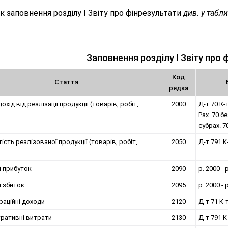
 заповнення розділу I Звіту про фінрезультати
див. у табли
Заповнення розділу I Звіту про 
Код
Стаття
рядка
охід від реалізації продукції (товарів, робіт,
2000
Д-т 70 К-
Рах. 70 б
субрах. 7
ість реалізованої продукції (товарів, робіт,
2050
Д-т 791 К
 прибуток
2090
р. 2000 -
 збиток
2095
р. 2000 - 
раційні доходи
2120
Д-т 71 К-
тративні витрати
2130
Д-т 791 К