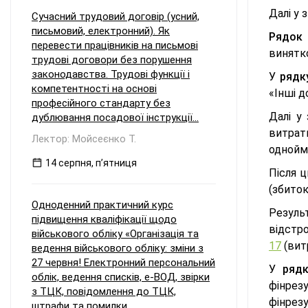
Далі у 
Сучасний трудовий договір (усний,
письмовий, електронний). Як
Рядок 
перевести працівників на письмові
винятко
трудові договори без порушення
законодавства. Трудові функції і
У
рядк
компетентності на основі
«Iнші д
професійного стандарту без
Далі у
дублювання посадової інструкції...
витрат
Лектор: Мойсеєнко Т.
однойме
14 серпня, пʼятниця
Після 
(збиток
Одноденний практичний курс
Резуль
підвищення кваліфікації щодо
відстро
військового обліку «Організація та
17
(вит
ведення військового обліку: зміни з
27 червня! Електронний персональний
У
рядк
облік, ведення списків, е-ВОД, звірки
фінрезу
з ТЦК, повідомлення до ТЦК,
фінрезу
штрафи та помилки...