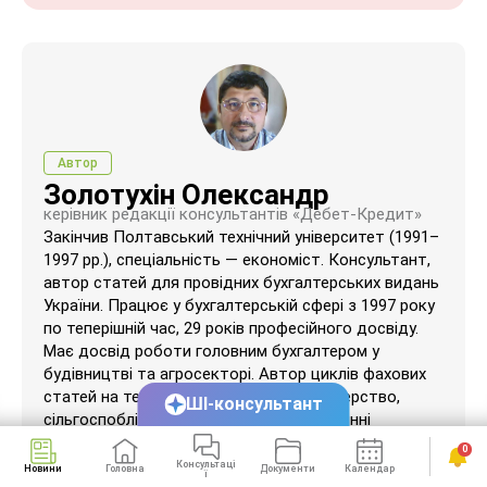
Автор
Золотухін Олександр
керівник редакції консультантів «Дебет-Кредит»
Закінчив Полтавський технічний університет (1991–
1997 рр.), спеціальність — економіст. Консультант,
автор статей для провідних бухгалтерських видань
України. ​Працює у бухгалтерській сфері з 1997 року
по теперішній час, 29 років професійного досвіду.
Має досвід роботи головним бухгалтером у
будівництві та агросекторі. Автор циклів фахових
статей на теми: філософія обліку, фермерство,
ШІ-консультант
сільгоспоблік, церковний облік та первинні
документи.
0
Консультаці
Новини
Головна
Документи
Календар
Сервіси
ї