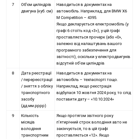
7
Об'єм циліндрів
Наводиться в документах на
двигуна (куб. см)
автомобіль. Наприклад, для BMW X6
M Competition – 4395.
Якщо декларується електромобіль (у
графі 6 стоїть код «3»), у цій графі
проставляється прочерк (або «0»,
залежно від налаштувань вашого
програмного забезпечення для
звітності), оскільки у електродвигунів
відсутній об'єм циліндрів
8
Дата реєстрації
Наводиться в документах на
/ перереєстрації
автомобіль – техпаспорті тощо.
/ зняття з обліку
Наприклад, якщо реєстрація
транспортного
відбулася 10 жовтня 2024 року, то слід
засобу
поставити дату – «10.10.2024»
(дд.мм.рррр)
9
Кількість
Якщо протягом звітного року
місяців
п’ятирічний строк володіння авто не
володіння
закінчується, то в цій графі
транспортним
проставляється «12». Якщо