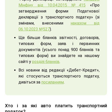
Мінфіну від 10.04.2015 №415
«Про
затвердження форми Податкової
декларації з транспортного податку» (зі
змінами, внесеними
наказом від
06.10.2023 №527
).
Ще більше бланків звітності, договорів,
типових форм, заяв і первинних
документів (усього понад 900 бланків та
типових форм) ви знайдете на нашому
сайті у
розділі бланків
.
Всі новини від редакції «Дебет-Кредит»,
які стосуються транспортного податку,
дивіться за
посиланням
.
Хто і за які авто платить транспортний
податок?