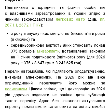
Платниками є юридичні та фізичні особи, які
є
власниками
зареєстрованих в Україні згідно з
чинним законодавством
легкових авто
(див.
пп.
267.1.1
,
267.2.1 ПКУ
):
з року випуску яких минуло не більше п’яти років
(включно) та
середньоринкова вартість яких становить понад
375 розмірів
мінзарплати
, встановленої законом
на 1 січня податкового (звітного) року (для 2026
року – 375 х 8 647 грн =
3 242 625 грн
).
Перелік автомобілів, які підлягають оподаткуванню,
визначає Мінекономіки. На 2026 рік він вже
оприлюднений; переглянути його можна за
посиланням
. Цілком логічно, що і декларацію на 2026
рік доречно подавати не раніше дати публікації
такого переліку. Адже без наявності актуального
переліку немає змоги встановити, за які автомобілі