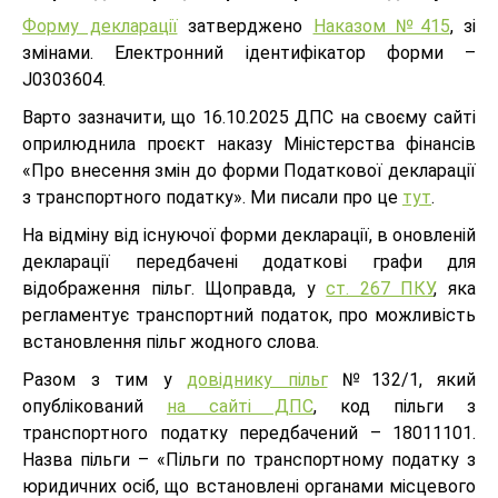
Форму декларації
затверджено
Наказом №415
, зі
змінами. Електронний ідентифікатор форми –
J0303604.
Варто зазначити, що 16.10.2025 ДПС на своєму сайті
оприлюднила проєкт наказу Міністерства фінансів
«Про внесення змін до форми Податкової декларації
з транспортного податку». Ми писали про це
тут
.
На відміну від існуючої форми декларації, в оновленій
декларації передбачені додаткові графи для
відображення пільг. Щоправда, у
ст. 267 ПКУ
, яка
регламентує транспортний податок, про можливість
встановлення пільг жодного слова.
Разом з тим у
довіднику пільг
№132/1, який
опублікований
на сайті ДПС
, код пільги з
транспортного податку передбачений – 18011101.
Назва пільги – «Пільги по транспортному податку з
юридичних осіб, що встановлені органами місцевого