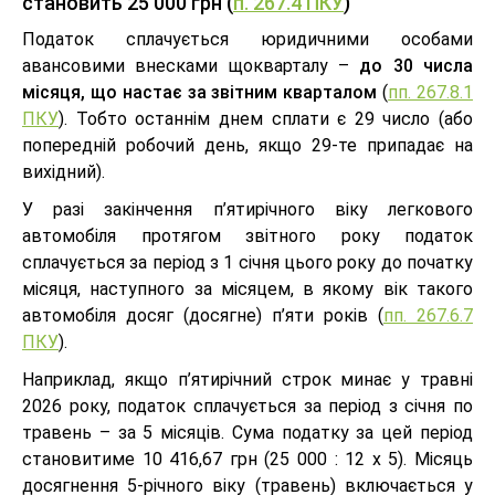
становить 25 000 грн (
п. 267.4 ПКУ
)
Податок сплачується юридичними особами
авансовими внесками щокварталу –
до 30 числа
місяця, що настає за звітним кварталом
(
пп. 267.8.1
ПКУ
). Тобто останнім днем сплати є 29 число (або
попередній робочий день, якщо 29-те припадає на
вихідний).
У разі закінчення п’ятирічного віку легкового
автомобіля протягом звітного року податок
сплачується за період з 1 січня цього року до початку
місяця, наступного за місяцем, в якому вік такого
автомобіля досяг (досягне) п’яти років (
пп. 267.6.7
ПКУ
).
Наприклад, якщо п’ятирічний строк минає у травні
2026 року, податок сплачується за період з січня по
травень – за 5 місяців. Сума податку за цей період
становитиме 10 416,67 грн (25 000 : 12 х 5). Місяць
досягнення 5-річного віку (травень) включається у