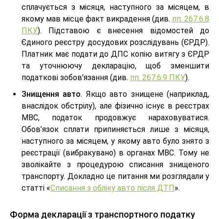
сплачується з місяця, наступного за місяцем, в
якому мав місце факт викрадення (див.
пп. 267.6.8
ПКУ
). Підставою є внесення відомостей до
Єдиного реєстру досудових розслідувань (ЄРДР).
Платник має подати до ДПС копію витягу з ЄРДР
та уточнюючу декларацію, щоб зменшити
податкові зобов'язання (див.
пп. 267.6.9 ПКУ
).
Знищення авто
. Якщо авто знищене (наприклад,
внаслідок обстрілу), але фізично існує в реєстрах
МВС, податок продовжує нараховуватися.
Обов’язок сплати припиняється лише з місяця,
наступного за місяцем, у якому авто було знято з
реєстрації (вибракувано) в органах МВС. Тому не
зволікайте з процедурою списання знищеного
транспорту. Докладно це питання ми розглядали у
статті «
Списання з обліку авто після ДТП
».
Форма декларації з транспортного податку