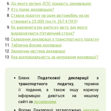
До якого органу ДПС подають декларацію
Хто подає декларацію?
Ставка податку на один автомобіль на рік
становить 25 000 грн (п. 267.4 ПКУ)
Як визначити рік випуску авто, від якого
відраховувати п’ятирічний строк?
Складання декларації з транспортного податку
Таблична форма декларації
Заключна частина декларації
Яка відповідальність за неподання декларації?
Бланк
Податкової декларації з
транспортного податку
, терміни
її подання, а також іншу корисну
інформацію дивіться на нашому
сайті за
посиланням
.
Форму Декларації затверджено
наказом