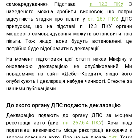
самоврядування». Підстава –
п. 12.3 ПКУ
. З
наведеного можна зробити висновок, що попри
відсутність згадки про пільги у
ст. 267 ПКУ
, ДПС
припускає, що на підставі п. 12.3 ПКУ органи
місцевого самоврядування можуть встановити такі
пільги. Тож якщо вони будуть встановлені, це
потрібно буде відобразити в декларації.
На момент підготовки цієї статті наказ Мінфіну з
оновленою декларацією не опублікований. Ми
повідомимо на сайті «Дебет-Кредит», якщо його
опублікують і декларація набуде чинності. Стежте за
нашими публікаціями.
До якого органу ДПС подають декларацію
Декларацію подають до органу ДПС за місцем
реєстрації авто (див.
пп. 267.6.4 ПКУ
). Хоча іноді
податківці визначають місце реєстрації виходячи з
адреси власника авто. Про це ми писали
тут
. Тому