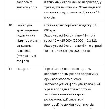
засобом у
п’ятирічний строк минає, наприклад, у
звітному році
травні, тут пишуть «5». Отже, податок
сплачуватимуть лише за 5, а не за 12
місяців
10
Річна сума
Ставка транспортного податку – 25
транспортного
000 грн.
податку, яка
Якщо у графі 9 стоятиме «12», то у
підлягає сплаті
графі 10 – «25 000» (25 000 : 12 х 12).
за даними
Якщо у графі 9 стоятиме «5», то у графі
платника,
10 – «10 416,67» (25 000 : 12 х 5)
(ставка : 12 х
графа 9)
11
I квартал
У разі володіння транспортним
засобом повний рік для розрахунку
суми авансового внеску
застосовується формула: графа 10/4.
У разі володіння транспортним
засобом неповний квартал
розрахунок здійснюється
пропорційно до кількості місяців