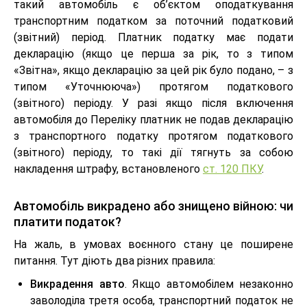
такий автомобіль є об’єктом оподаткування
транспортним податком за поточний податковий
(звітний) період. Платник податку має подати
декларацію (якщо це перша за рік, то з типом
«Звітна», якщо декларацію за цей рік було подано, – з
типом «Уточнююча») протягом податкового
(звітного) періоду. У разі якщо після включення
автомобіля до Переліку платник не подав декларацію
з транспортного податку протягом податкового
(звітного) періоду, то такі дії тягнуть за собою
накладення штрафу, встановленого
ст. 120 ПКУ
.
Автомобіль викрадено або знищено війною: чи
платити податок?
На жаль, в умовах воєнного стану це поширене
питання. Тут діють два різних правила:
Викрадення авто
. Якщо автомобілем незаконно
заволоділа третя особа, транспортний податок не