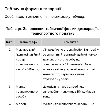
Таблична форма декларації
Особливості заповнення покажемо
у таблиці
.
Таблиця. Заповнення табличної форми декларації з
транспортного податку
№гр.
Назва графи
Коментар
2
Міжнародний
VIN-код (Vehicle Identification Number) –
ідентифікаційний
це унікальний ідентифікаційний номер
номер
транспортного засобу, що
транспортного
складається із 17 символів. Його
засобу (VIN-код)
можна знайти у гарантійному талоні,
техпаспорті, сервісній книжці,
страховому полісі
3
Марка
Це офіційна назва виробника
транспортного
автомобіля, наприклад BMW, Mazda
засобу
тощо
4
Модель
Модель транспортного засобу – це