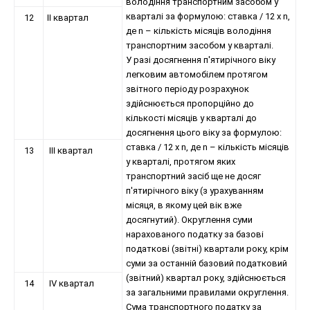
володіння транспортним засобом у
кварталі за формулою: ставка / 12 х n,
12
ІІ квартал
де n – кількість місяців володіння
транспортним засобом у кварталі.
У разі досягнення п'ятирічного віку
легковим автомобілем протягом
звітного періоду розрахунок
здійснюється пропорційно до
кількості місяців у кварталі до
досягнення цього віку за формулою:
ставка / 12 х n, де n – кількість місяців
13
ІІІ квартал
у кварталі, протягом яких
транспортний засіб ще не досяг
п'ятирічного віку (з урахуванням
місяця, в якому цей вік вже
досягнутий). Округлення суми
нарахованого податку за базові
податкові (звітні) квартали року, крім
суми за останній базовий податковий
(звітний) квартал року, здійснюється
14
IV квартал
за загальними правилами округлення.
Сума транспортного податку за