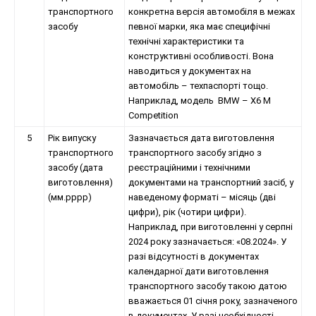
транспортного
конкретна версія автомобіля в межах
засобу
певної марки, яка має специфічні
технічні характеристики та
конструктивні особливості. Вона
наводиться у документах на
автомобіль – техпаспорті тощо.
Наприклад, модель BMW – X6 M
Competition
5
Рік випуску
Зазначається дата виготовлення
транспортного
транспортного засобу згідно з
засобу (дата
реєстраційними і технічними
виготовлення)
документами на транспортний засіб, у
(мм.рррр)
наведеному форматі – місяць (дві
цифри), рік (чотири цифри).
Наприклад, при виготовленні у серпні
2024 року зазначається: «08.2024». У
разі відсутності в документах
календарної дати виготовлення
транспортного засобу такою датою
вважається 01 січня року, зазначеного
в документах. У разі необхідності