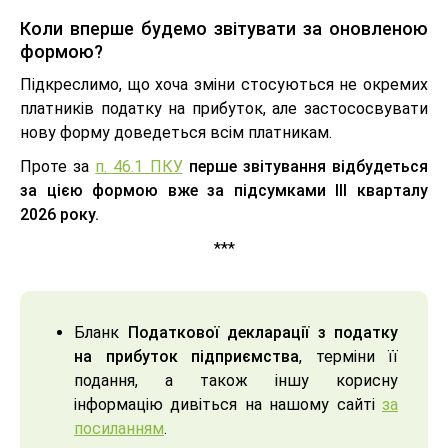
Коли вперше будемо звітувати за оновленою
формою?
Підкреслимо, що хоча зміни стосуються не окремих
платників податку на прибуток, але застососвувати
нову форму доведеться всім платникам.
Проте за
п. 46.1 ПКУ
перше звітування відбудеться
за цією формою вже за підсумками ІІІ кварталу
2026 року.
***
Бланк
Податкової декларації з податку
на прибуток підприємства
, терміни її
подання, а також іншу корисну
інформацію дивіться на нашому сайті
за
посиланням
.