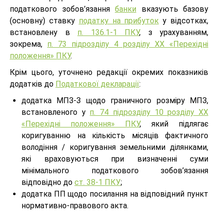
податкового зобов’язання
банки
вказують базову
(основну) ставку
податку на прибуток
у відсотках,
встановлену в
п. 136.1-1 ПКУ
, з урахуванням,
зокрема,
п. 73 підрозділу 4 розділу ХХ «Перехідні
положення» ПКУ
.
Крім цього, уточнено редакції окремих показників
додатків до
Податкової декларації
:
додатка МПЗ-З щодо граничного розміру МПЗ,
встановленого у
п. 74 підрозділу 10 розділу ХХ
«Перехідні положення» ПКУ
, який підлягає
коригуванню на кількість місяців фактичного
володіння / коригування земельними ділянками,
які враховуються при визначенні суми
мінімального податкового зобов’язання
відповідно до
ст. 38-1 ПКУ
;
додатка ПП щодо посилання на відповідний пункт
нормативно-правового акта.