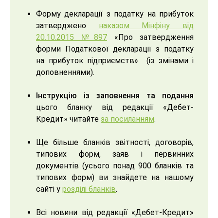
Форму декларації з податку на прибуток
затверджено
наказом Мінфіну від
20.10.2015 №897
«Про затвердження
форми Податкової декларації з податку
на прибуток підприємств» (із змінами і
доповненнями).
Інструкцію із заповнення та подання
цього бланку від редакції «Дебет-
Кредит» читайте
за посиланням
.
Ще більше бланків звітності, договорів,
типових форм, заяв і первинних
документів (усього понад 900 бланків та
типових форм) ви знайдете на нашому
сайті у
розділі бланків
.
Всі новини від редакції «Дебет-Кредит»