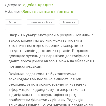
Джерело:
«Дебет-Кредит»
Рубрика:
Облік та звітність
/
Звітність
Звітність
Податок на прибуток
Декларація
Зверніть увагу!
Матеріали в розділі «Новини», а
також коментарі до них можуть містити
аналітичні погляди сторонніх експертів та
представників державних органів. Редакція
докладає зусиль для перевірки достовірності
даних, проте думка авторів може не збігатися з
позицією редакції.
Оскільки податкове та бухгалтерське
законодавство постійно змінюється, ми
рекомендуємо використовувати наведену
інформацію як довідкову та звертатися за
індивідуальною консультацією перед
прийняттям фінансових рішень. Редакція
здійснює модерацію коментарів відповідно до