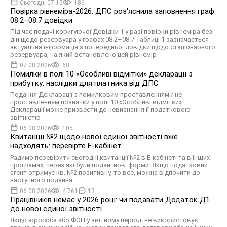
Сьогодні 07:15
186
Повірка рівнеміра-2026: ДПС роз'яснила заповнення граф
08.2–08.7 довідки
Під час подачі коригуючої Довідки 1 у разі повірки рівнеміра без
дій щодо резервуара у графах 08.2–08.7 Таблиці 1 зазначається
актуальна інформація з попередньої довідки щодо стаціонарного
резервуара, на який встановлено цей рівнемір
07.08.2026
68
Помилки в полі 10 «Особливі відмітки» декларації з
прибутку: наслідки для платника від ДПС
Подання Декларації з помилковим проставленням / не
проставленням позначки у полі 10 «Особливі відмітки»
Декларації може призвести до невизнання її податковою
звітністю
06.08.2026
105
Квитанції №2 щодо нової єдиної звітності вже
надходять: перевірте Е-кабінет
Радимо перевірити сьогодні квитанції №2 в Е-кабінеті та в інших
програмах, через які були подані нові форми. Якщо податковий
агент отримує кв. №2 позитивну, то все, можна відпочити до
наступного подання
06.08.2026
4 761
13
Працівників немає у 2026 році: чи подавати Додаток Д1
до нової єдиної звітності
Якщо юрособа або ФОП у звітному періоді не використовує