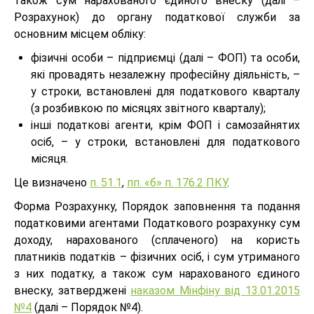
також сум нарахованого єдиного внеску (далі –
Розрахунок) до органу податкової служби за
основним місцем обліку:
фізичні особи – підприємці (далі – ФОП) та особи,
які провадять незалежну професійну діяльність, –
у строки, встановлені для податкового кварталу
(з розбивкою по місяцях звітного кварталу);
інші податкові агенти, крім ФОП і самозайнятих
осіб, – у строки, встановлені для податкового
місяця.
Це визначено
п. 51.1
,
пп. «б» п. 176.2 ПКУ
.
Форма Розрахунку, Порядок заповнення та подання
податковими агентами Податкового розрахунку сум
доходу, нарахованого (сплаченого) на користь
платників податків – фізичних осіб, і сум утриманого
з них податку, а також сум нарахованого єдиного
внеску, затверджені
наказом Мінфіну від 13.01.2015
№4
(далі – Порядок №4).