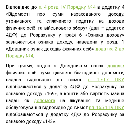
Відповідно до
п. 4 розд. IV Порядку №4
в додатку 4
«Відомості про суми нарахованого доходу,
утриманого та сплаченого податку на доходи
фізичних осіб та військового збору» (далі – додаток
4ДФ) до Розрахунку у графі 6 «Ознака доходу»
зазначається ознака доходу, наведена у розд. 1
«Довідник ознак доходів фізичних осіб»
додатка 2 до
Порядку №4
.
При цьому, згідно з Довідником ознак
доходів
фізичних осіб сума цільової благодійної допомоги,
надана відповідно до вимог
п. 170.7 ПКУ
відображається у додатку 4ДФ до Розрахунку за
ознакою доходу «169», а кошти або вартість майна
надані як
допомога
на лікування та медичне
обслуговування відповідно до вимог
пп. 165.1.19 ПКУ
відображаються у додатку 4ДФ до Розрахунку за
ознакою доходу «143».