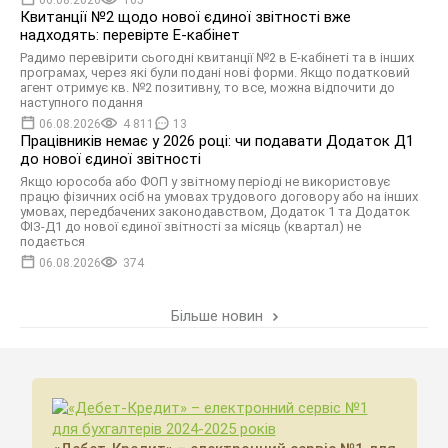
Квитанції №2 щодо нової єдиної звітності вже
надходять: перевірте Е-кабінет
Радимо перевірити сьогодні квитанції №2 в Е-кабінеті та в інших
програмах, через які були подані нові форми. Якщо податковий
агент отримує кв. №2 позитивну, то все, можна відпочити до
наступного подання
06.08.2026
4 811
13
Працівників немає у 2026 році: чи подавати Додаток Д1
до нової єдиної звітності
Якщо юрособа або ФОП у звітному періоді не використовує
працю фізичних осіб на умовах трудового договору або на інших
умовах, передбачених законодавством, Додаток 1 та Додаток
ФІЗ-Д1 до нової єдиної звітності за місяць (квартал) не
подається
06.08.2026
374
Більше новин