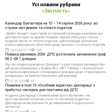
Усі новини рубрики
«Звітність»
Календар бухгалтера на 10 – 14 серпня 2026 року: усі
строки звітування та сплати податків
«Дебет-Кредит» підготував актуальний календар важливих дат
для бухгалтерів на другий тиждень серпня 2026 року: строки
подання звітів та сплати податків. Цей календар допоможе
вчасно виконувати обов’язки щодо звітності та сплати податків
Сьогодні 07:15
248
Повірка рівнеміра-2026: ДПС роз'яснила заповнення граф
08.2–08.7 довідки
Під час подачі коригуючої Довідки 1 у разі повірки рівнеміра без
дій щодо резервуара у графах 08.2–08.7 Таблиці 1 зазначається
актуальна інформація з попередньої довідки щодо стаціонарного
резервуара, на який встановлено цей рівнемір
07.08.2026
68
Помилки в полі 10 «Особливі відмітки» декларації з
прибутку: наслідки для платника від ДПС
Подання Декларації з помилковим проставленням / не
проставленням позначки у полі 10 «Особливі відмітки»
Декларації може призвести до невизнання її податковою
звітністю
06.08.2026
105