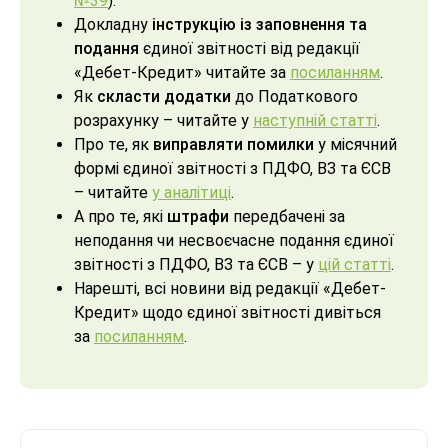
№39
).
Докладну
інструкцію із заповнення та
подання
єдиної звітності від редакції
«Дебет-Кредит» читайте за
посиланням
.
Як
скласти додатки
до Податкового
розрахунку – читайте у
наступній статті
.
Про те, як
виправляти помилки
у місячний
формі єдиної звітності з ПДФО, ВЗ та ЄСВ
– читайте
у аналітиці
.
А про те, які
штрафи
передбачені за
неподання чи несвоєчасне подання єдиної
звітності з ПДФО, ВЗ та ЄСВ – у
цій статті
.
Нарешті, всі новини від редакції «Дебет-
Кредит» щодо єдиної звітності дивіться
за
посиланням
.