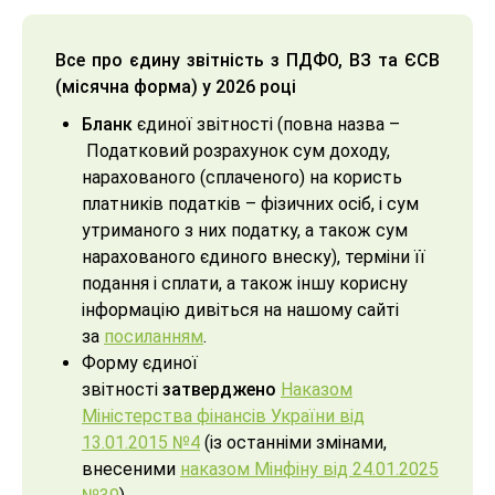
Все про єдину звітність з ПДФО, ВЗ та ЄСВ
(місячна форма) у 2026 році
Бланк
єдиної звітності (повна назва
–
Податковий розрахунок сум доходу,
нарахованого (сплаченого) на користь
платників податків
–
фізичних осіб, і сум
утриманого з них податку, а також сум
нарахованого єдиного внеску), терміни її
подання і сплати, а також іншу корисну
інформацію дивіться на нашому сайті
за
посиланням
.
Форму єдиної
звітності
затверджено
Наказом
Міністерства фінансів України від
13.01.2015 №4
(із останніми змінами,
внесеними
наказом Мінфіну від 24.01.2025