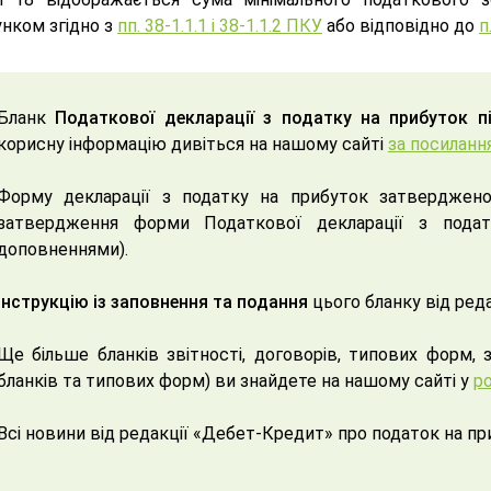
унком згідно з
пп. 38-1.1.1 і 38-1.1.2 ПКУ
або відповідно до
п
Бланк
Податкової декларації з податку на прибуток п
корисну інформацію дивіться на нашому сайті
за посиланн
Форму декларації з податку на прибуток затвердже
затвердження форми Податкової декларації з подат
доповненнями).
Інструкцію із заповнення та подання
цього бланку від ред
Ще більше бланків звітності, договорів, типових форм, 
бланків та типових форм) ви знайдете на нашому сайті у
ро
Всі новини від редакції «Дебет-Кредит» про податок на п