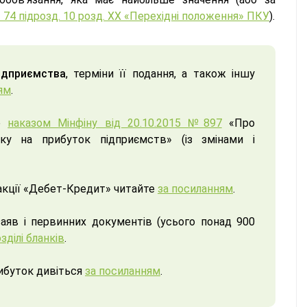
. 74 підрозд. 10 розд. ХХ «Перехідні положення» ПКУ
).
ідприємства
, терміни її подання, а також іншу
ям
.
но
наказом Мінфіну від 20.10.2015 №897
«Про
ку на прибуток підприємств» (із змінами і
акції «Дебет-Кредит» читайте
за посиланням
.
заяв і первинних документів (усього понад 900
зділі бланків
.
рибуток дивіться
за посиланням
.