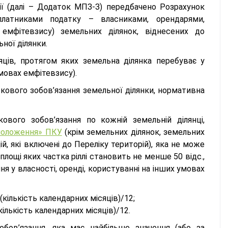
ї (далі – Додаток МПЗ-З) передбачено Розрахунок
 платниками податку – власниками, орендарями,
мфітевзису) земельних ділянок, віднесених до
ної ділянки.
яців, протягом яких земельна ділянка перебуває у
умовах емфітевзису).
ткового зобов’язання земельної ділянки, нормативна
ового зобов’язання по кожній земельній ділянці,
і положення» ПКУ
(крім земельних ділянок, земельних
й, які включені до Переліку територій), яка не може
площі яких частка ріллі становить не менше 50 відс.,
ння у власності, оренді, користуванні на інших умовах
(кількість календарних місяців)/12;
кількість календарних місяців)/12.
обов’язання, яка має найбільше значення (або за