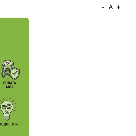
-
A
+