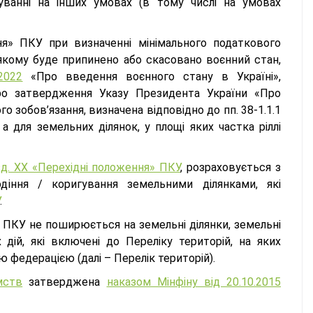
туванні на інших умовах (в тому числі на умовах
ня» ПКУ при визначенні мінімального податкового
у якому буде припинено або скасовано воєнний стан,
2022
«Про введення воєнного стану в Україні»,
о затвердження Указу Президента України «Про
о зобов’язання, визначена відповідно до пп. 38-1.1.1
а для земельних ділянок, у площі яких частка ріллі
озд. ХХ «Перехідні положення» ПКУ
, розраховується з
одіння / коригування земельними ділянками, які
.
я» ПКУ не поширюється на земельні ділянки, земельні
дій, які включені до Переліку територій, на яких
ю федерацією (далі – Перелік територій).
мств
затверджена
наказом Мінфіну від 20.10.2015