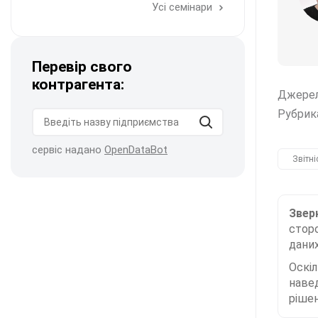
Усі семінари
Перевір свого
контрагента:
Джере
Рубрик
сервіс надано
OpenDataBot
Звітні
Зверн
сторо
даних
Оскі
наве
рішен