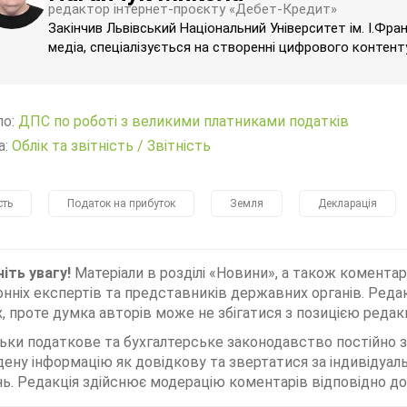
редактор інтернет-проєкту «Дебет-Кредит»
Закінчив Львівський Національний Університет ім. І.Фра
медіа, спеціалізується на створенні цифрового контенту
ло:
ДПС по роботі з великими платниками податків
а:
Облік та звітність
/
Звітність
сть
Податок на прибуток
Земля
Декларація
іть увагу!
Матеріали в розділі «Новини», а також коментар
нніх експертів та представників державних органів. Редак
, проте думка авторів може не збігатися з позицією редакц
льки податкове та бухгалтерське законодавство постійно
дену інформацію як довідкову та звертатися за індивідуа
ь. Редакція здійснює модерацію коментарів відповідно до 