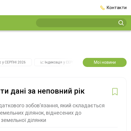
Контакти
Мої новини
є у СЕРПНІ 2026
📈 Індексація у СЕРПНІ
2️⃣0️⃣2️⃣7️⃣ Усі ключові
ти дані за неповний рік
аткового зобов’язання, який складається
емельних ділянок, віднесених до
 земельної ділянки