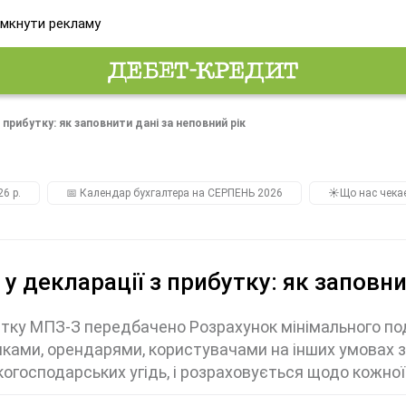
мкнути рекламу
 прибутку: як заповнити дані за неповний рік
26 р.
📅 Календар бухгалтера на СЕРПЕНЬ 2026
☀️Що нас чека
у декларації з прибутку: як заповни
тку МПЗ-З передбачено Розрахунок мінімального под
ками, орендарями, користувачами на інших умовах з
когосподарських угідь, і розраховується щодо кожної