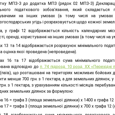
тку МПЗ-З до додатка МПЗ (рядок 02 МПЗ-З) Деклараці
льного податкового зобов’язання, який складається
увачами на інших умовах (в тому числі на умовах е
огосподарських угідь і розраховується щодо кожної земель
а, у графі 12 відображається кількість календарних міс
ті, оренді, користуванні на інших умовах (в тому числі на 
ах 13 та 14 відображається розрахунок мінімального пода
 оцінка якої проведена (непроведена).
ах 16 та 17 відображається сума мінімального податк
ована відповідно до
п. 74 підрозд. 10 розд. ХХ «Перехідн
(паїв), що розташовані на територіях можливих бойових ді
ти менше 700 грн. з 1 гектара, а для земельних ділянок, у 
грн. з 1 гектара, з урахуванням кількості місяців перебува
ідних земельних ділянок за формулою:
а 16 = графа 3 (площа земельної ділянки) х 1400 х графа 12 
а 17 = графа 3 (площа земельної ділянки) х 700 х графа 12 (
і 18 відображається сума мінімального податкового з