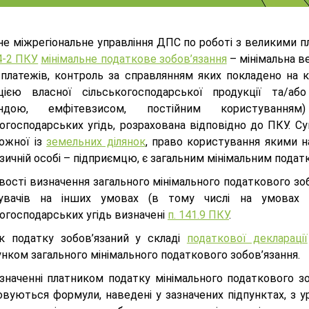
не міжрегіональне управління ДПС по роботі з великими 
4-2 ПКУ
мінімальне податкове зобов’язання
– мінімальна ве
, платежів, контроль за справлянням яких покладено на 
ацією власної сільськогосподарської продукції та/а
ендою, емфітевзисом, постійним користування
когосподарських угідь, розрахована відповідно до ПКУ. С
ожної із
земельних ділянок
, право користування якими н
ізичній особі – підприємцю, є загальним мінімальним пода
ості визначення загального мінімального податкового зоб
увачів на інших умовах (в тому числі на умовах е
огосподарських угідь визначені
п. 141.9 ПКУ
.
к податку зобов’язаний у складі
податкової декларації
нком загального мінімального податкового зобов’язання.
значенні платником податку мінімального податкового з
овуються формули, наведені у зазначених підпунктах, з у