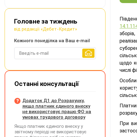
Півден
Головне за тиждень
14.1.11
від редакції «Дебет-Кредит»
зборів
Кожного понеділка на Ваш e-mail
реаліз
субор
сільсь
щодо к
числі ф
Особлив
Останні консультації
корист
сільськ
Додаток Д1 до Розрахунку,
Платни
якщо платник єдиного внеску
не використовує працю ФО на
розраху
умовах трудового договору
При ви
Якщо платник єдиного внеску у
застос
звітному періоді не використовує