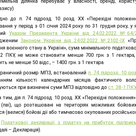
емельна ділянка перебуває у власності, оренді, корис
зису).
ідно до п. 74 підрозд. 10 розд. ХХ «Перехідні положен
зання у період з 01 січня 2024 року по 31 грудня року, 
ний
Указом Президента України від 24.02.2022 №64/
рдженим
Законом України від 24.02.2022 №2102-IX
«Пр
я воєнного стану в Україні», сума мінімального податковог
1.2 ПКУ, не може становити менше 700 грн. з 1 гектара, 
ть не менше 50 відс., – 1400 грн. з 1 гектара.
граничний розмір МПЗ, встановлений
п. 74 підрозд. 10 р
анням кількості календарних місяців фактичного вол
уються при визначені суми МПЗ відповідно до
ст. 38-1 ПКУ
 тим, дія п. 74 підрозд. 10 розд. ХХ «Перехідні положенн
 (паї), що розташовані на територіях можливих бойових 
я (велися) бойові дії або тимчасово окупованих російсько
а
Податкової декларації з податку на прибуток підприє
далі – Декларація).