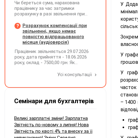
Чи береться сума, нарахована
У Дода
працівнику за час затримки
мініма
розрахунку в разі звільнення при
корист
обчсиленні середньомісячної
заробітної плати (винагороди), для
Розрахунок компенсації при
сільськ
розрахунку внеску на підтримку
звільненні, якщо немає
працевлаштування осіб з
повністю відпрацьованого
Зокрем
інвалідністю?
місяця (аудіоверсія)
власнос
Працівник звільняється 29.07.2026
У граф
року, дата прийняття - 18.06.2026
грошова
року, оклад - 7500,00 грн. Як
розрахувати компенсацію трьох
У граф
невикористаних днів відпустки при
Усі консультації
звільненні?
розрах
часток 
станови
Семінари для бухгалтерів
– 1400 
відпов
Великі зарплатні зміни! Зарплатна
граф
Звітність по-новому з липня! Нова
граф
Звітність по квоті 4% та внеску за її
невиконання! Зміни Середня
У граф