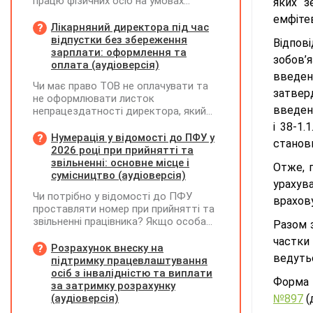
працю фізичних осіб на умовах
яких з
трудового договору (контракту) або
емфітев
на інших умовах, передбачених
Лікарняний директора під час
законодавством, Додаток Д1/
відпустки без збереження
Відпов
Додаток ФІЗ-Д1 за відповідний
зарплати: оформлення та
зобов’я
період не подається
оплата (аудіоверсія)
введе
Чи має право ТОВ не оплачувати та
затве
не оформлювати листок
введенн
непрацездатності директора, який
перебуває у відпустці без
і 38-1.
збереження заробітної плати під час
Нумерація у відомості до ПФУ у
станови
призупинення діяльності
2026 році при прийнятті та
підприємства?
звільненні: основне місце і
Отже, 
сумісництво (аудіоверсія)
урахув
Чи потрібно у відомості до ПФУ
врахов
проставляти номер при прийнятті та
звільненні працівника? Якщо особа
Разом з
одночасно працювала за основним
частки
місцем роботи та за сумісництвом,
Розрахунок внеску на
ведутьс
чи рахується це як два роботодавці?
підтримку працевлаштування
осіб з інвалідністю та виплати
Форм
за затримку розрахунку
(аудіоверсія)
№897
(