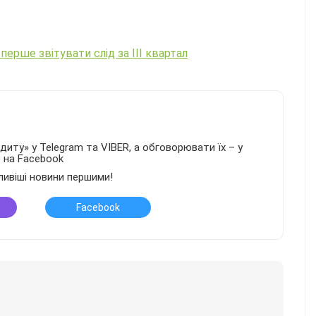
перше звітувати слід за ІІІ квартал
иту» у Telegram та VIBER, а обговорювати їх – у
в на Facebook
ливіші новини першими!
Facebook