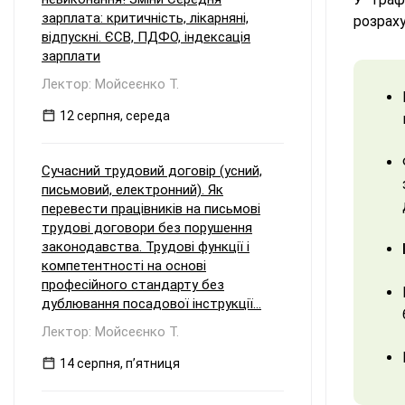
зарплата: критичність, лікарняні,
розрах
відпускні. ЄСВ, ПДФО, індексація
зарплати
Лектор: Мойсеєнко Т.
12 серпня, середа
Сучасний трудовий договір (усний,
письмовий, електронний). Як
перевести працівників на письмові
трудові договори без порушення
законодавства. Трудові функції і
компетентності на основі
професійного стандарту без
дублювання посадової інструкції...
Лектор: Мойсеєнко Т.
14 серпня, пʼятниця