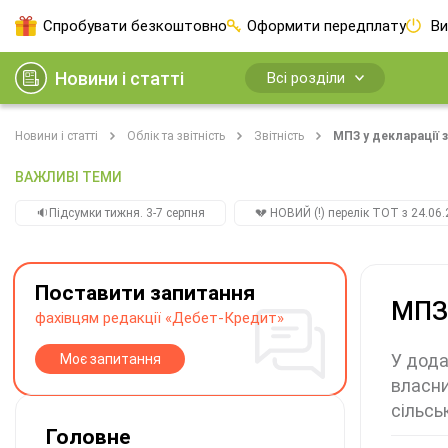
Спробувати безкоштовно
Оформити передплату
Ви
Новини і статті
Всі розділи
Новини і статті
Облік та звітність
Звітність
МПЗ у декларації з
ВАЖЛИВІ ТЕМИ
🔉Підсумки тижня. 3-7 серпня
💔 НОВИЙ (!) перелік ТОТ з 24.06.
Поставити запитання
МПЗ 
фахівцям редакції «Дебет-Кредит»
У дода
Моє запитання
власни
сільсь
Головне