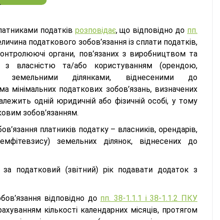
платниками податків
розповідає
, що відповідно до
пп.
личина податкового зобов’язання із сплати податків,
контролюючі органи, пов’язаних з виробництвом та
бо з власністю та/або користуванням (орендою,
м) земельними ділянками, віднесеними до
ума мінімальних податкових зобов’язань, визначених
алежить одній юридичній або фізичній особі, у тому
тковим зобов’язанням.
ов’язання платників податку – власників, орендарів,
мфітевзису) земельних ділянок, віднесених до
за податковий (звітний) рік подавати додаток з
обов’язання відповідно до
пп. 38-1.1.1 і 38-1.1.2 ПКУ
рахуванням кількості календарних місяців, протягом