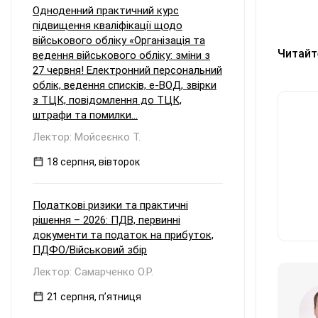
Одноденний практичний курс
підвищення кваліфікації щодо
військового обліку «Організація та
Читайт
ведення військового обліку: зміни з
27 червня! Електронний персональний
облік, ведення списків, е-ВОД, звірки
з ТЦК, повідомлення до ТЦК,
штрафи та помилки...
Лектор: Мойсеєнко Т.
18 серпня, вівторок
Податкові ризики та практичні
рішення – 2026: ПДВ, первинні
документи та податок на прибуток,
ПДФО/Військовий збір
Лектор: Самарченко О.Р.
21 серпня, пʼятниця