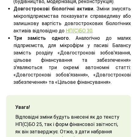
(будівництво, модернізація, реконструкція).
Довгострокові біологічні активи.
Зміни змусять
мікропідприємства показувати справедливу або
залишкову вартість довгострокових біологічних
активів відповідно до
НП(С)БО 30
.
Три замість одного.
Аналогічно до малих
підприємств, для мікрофірм у пасиві Балансу
замість розділу «Довгострокові зобов'язання,
цільове фінансування та забезпечення»
з'являються три окремі автономні статті:
«Довгострокові зобов’язання», «Довгострокові
забезпечення» та «Цільове фінансування».
Увага!
Відповідні зміни будуть внесені як до тексту
НП(С)БО 25, так і форм фінансової звітності,
як він затверджує. Отже, з дати набрання