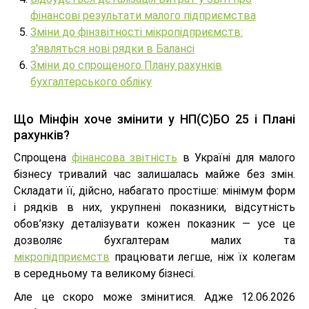
фінансові результати малого підприємства
Зміни до фінзвітності мікропідприємств:
з'являться нові рядки в Балансі
Зміни до спрощеного Плану рахунків
бухгалтерського обліку
Що Мінфін хоче змінити у НП(С)БО 25 і Плані
рахунків?
Спрощена
фінансова звітність
в Україні для малого
бізнесу тривалий час залишалась майже без змін.
Складати її, дійсно, набагато простіше: мінімум форм
і рядків в них, укрупнені показники, відсутність
обов’язку деталізувати кожен показник — усе це
дозволяє бухгалтерам малих та
мікропідприємств
працювати легше, ніж їх колегам
в середньому та великому бізнесі.
Але це скоро може змінитися. Адже 12.06.2026