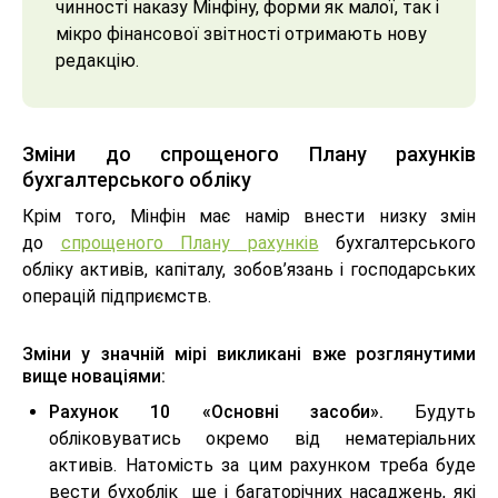
чинності наказу Мінфіну, форми як малої, так і
мікро фінансової звітності отримають нову
редакцію.
Зміни до спрощеного Плану рахунків
бухгалтерського обліку
Крім того, Мінфін має намір внести низку змін
до
спрощеного Плану рахунків
бухгалтерського
обліку активів, капіталу, зобов’язань і господарських
операцій підприємств.
Зміни у значній мірі викликані вже розглянутими
вище новаціями:
Рахунок 10 «Основні засоби».
Будуть
обліковуватись окремо від нематеріальних
активів. Натомість за цим рахунком треба буде
вести бухоблік ще і багаторічних насаджень, які