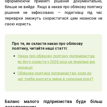
оформлюючи прийняті рішення документально,
більше не вийде . Якщо в наказі про облікову політику
рішення не зафіксовано — податківці під час
перевірки зможуть скористатися цим нюансом на
свою користь.
Про те, як скласти наказ про облікову
політику, читайте наші статті:
Наказ про облікову політику підприємства:
як його скласти у 2026 році на прикладі від
редакції
Облікова політика підприємства: коли до
неї треба вносити зміни в середині року?
Баланс малого підприємства буде більш
деталізованим