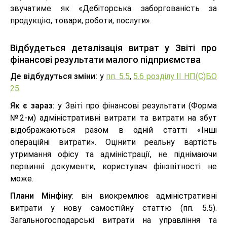
звучатиме як «Дебіторська заборгованість за
продукцію, товари, роботи, послуги».
Відбудеться деталізація витрат у Звіті про
фінансові результати малого підприємства
Де відбудуться зміни:
у
пп. 5.5
,
5.6 розділу ІІ НП(С)БО
25
.
Як є зараз:
у Звіті про фінансові результати (Форма
№2-м) адміністративні витрати та витрати на збут
відображаються разом в одній статті «Інші
операційні витрати». Оцінити реальну вартість
утримання офісу та адміністрації, не піднімаючи
первинні документи, користувач фінзвітності не
може.
Плани Мінфіну
: він виокремлює адміністративні
витрати у нову самостійну статтю (пп. 5.5).
Загальногосподарські витрати на управління та