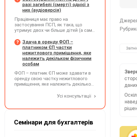
разі загибелі (смерті) однієї з
них (аудіоверсія)
Працівниця має право на
Джере
застосування ПСП, як така, що
Рубрик
утримує двох чи більше дітей (а саме
- 4 дитини). У червні поточного року
одна дитина загинула. Як надалі
Здача в оренду ФОП –
правильно застосовувати ПСП?
платником ЄП частки
Звітні
Працівниця має подати нову заяву на
нежитлового приміщення, яке
застосування ПСП?
належить декільком фізичним
особам
Зверн
ФОП – платник ЄП може здавати в
сторо
оренду свою частку нежитлового
приміщення, яке належить декільком
даних
ФО на праві спільної власності із
Оскі
поділом на частки кожна з яких до
Усі консультації
900 кв. метрів, а загальна площа
наве
перевищує 900 кв. метрів, якщо вона
рішен
має КВЕД 68.20
Семінари для бухгалтерів