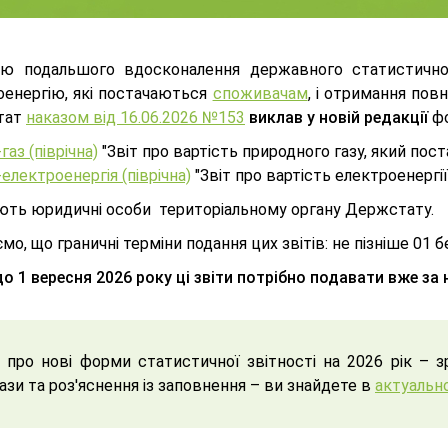
ю подальшого вдосконалення державного статистично
оенергію, які постачаються
споживачам
, і отримання повн
тат
наказом від 16.06.2026 №153
виклав у новій редакції
фо
газ (піврічна)
"Звіт про вартість природного газу, який по
електроенергія (піврічна)
"Звіт про вартість електроенергі
ають юридичні особи територіальному органу Держстату.
мо, що граничні терміни подання цих звітів: не пізніше 01 б
до 1 вересня 2026 року ці звіти потрібно подавати вже з
 про нові форми статистичної звітності на 2026 рік – зр
ази та роз'яснення із заповнення – ви знайдете в
актуальн