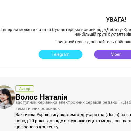
УВАГА!
Тепер ви можете читати бухгалтерські новини від «Дебету-Кред
найбільшій групі бухгалтері
Приєднуйтесь і дізнавайтесь найваж
Telegram
Viber
Автор
Волос Наталія
заступник керівника електронних сервісів редакції «Де
тематичних розсилок
Закінчила Українську академію друкарства (Львів) за с
понад 20 років досвіду в журналістиці та медіа, спеціал
цифрового контенту.