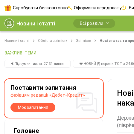
Спробувати безкоштовно
Оформити передплату
Ви
Новини і статті
Всі розділи
Новини і статті
Облік та звітність
Звітність
Нові статзвіти про
ВАЖЛИВІ ТЕМИ
🔉Підсумки тижня. 27-31 липня
💔 НОВИЙ (!) перелік ТОТ з 24.06
Поставити запитання
Нові
фахівцям редакції «Дебет-Кредит»
нак
Моє запитання
Держав
(піврі
Головне