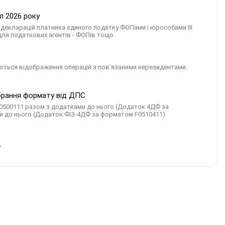
л 2026 року
: декларацій платника єдиного податку ФОПами і юрособами III
 для податкових агентів - ФОПів тощо
суються відображення операцій з пов’язаними нерезидентами.
обрання формату від ДПС
J0500111 разом з додатками до нього (Додаток 4ДФ за
и до нього (Додаток ФІЗ-4ДФ за форматом F0510411)