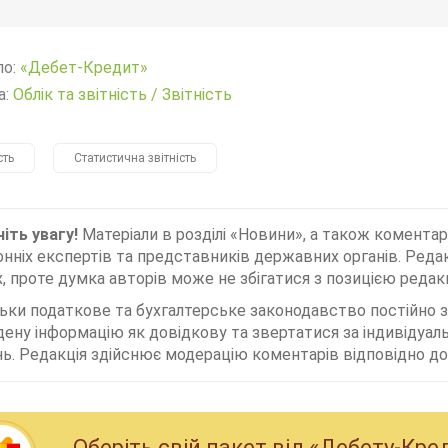
ло:
«Дебет-Кредит»
а:
Облік та звітність
/
Звітність
сть
Статистична звітність
іть увагу!
Матеріали в розділі «Новини», а також коментар
нніх експертів та представників державних органів. Редак
, проте думка авторів може не збігатися з позицією редакц
льки податкове та бухгалтерське законодавство постійно
дену інформацію як довідкову та звертатися за індивідуа
ь. Редакція здійснює модерацію коментарів відповідно до 
Оберiть свiй пакет вiд «Дебету-Кре