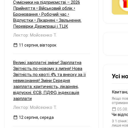
Сумісники на підприємстві – 2026
Прийняття • Військовий облік •
Бронювання • Робочий час •
Відпустки • Лікарняні • Звільнення.
Перевірки Держпраці і ТЦК
Лектор: Мойсеєнко Т.
11 серпня, вівторок
Великі зарплатні зміни! Зарплатна
Звітність по-новому з липня! Нова
Звітність по квоті 4% та внеску за її
Усі н
невиконання! Зміни Середня
зарплата: критичність, лікарняні,
Квитанц
відпускні. ЄСВ, ПДФО, індексація
зарплати
Якщо пов
отриманн
Лектор: Мойсеєнко Т.
05.08
Чи відп
12 серпня, середа
З 1 січн
лише нов