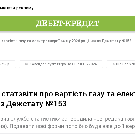
мкнути рекламу
 вартість газу та електроенергії вже у 2026 році: наказ Дежстату №153
.26 р.
📅 Календар бухгалтера на СЕРПЕНЬ 2026
☀️Що нас чек
 статзвіти про вартість газу та елек
аз Дежстату №153
на служба статистики затвердила нові редакції звіт
чна). Подавати нові форми потрібно буде вже до 1 ве