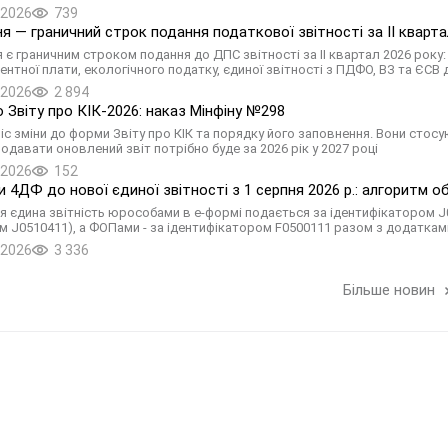
.2026
739
ня — граничний строк подання податкової звітності за II кварта
я є граничним строком подання до ДПС звітності за II квартал 2026 року
рентної плати, екологічного податку, єдиної звітності з ПДФО, ВЗ та ЄСВ
.2026
2 894
о Звіту про КІК-2026: наказ Мінфіну №298
ніс зміни до форми Звіту про КІК та порядку його заповнення. Вони сто
одавати оновлений звіт потрібно буде за 2026 рік у 2027 році
.2026
152
 4ДФ до нової єдиної звітності з 1 серпня 2026 р.: алгоритм 
ня єдина звітність юрособами в е-формі подається за ідентифікатором 
 J0510411), а ФОПами - за ідентифікатором F0500111 разом з додаткам
.2026
3 336
Більше новин