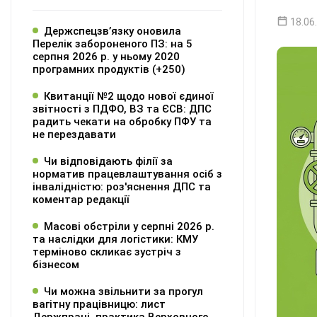
18.06
Держспецзв’язку оновила
Перелік забороненого ПЗ: на 5
серпня 2026 р. у ньому 2020
програмних продуктів (+250)
Квитанції №2 щодо нової єдиної
звітності з ПДФО, ВЗ та ЄСВ: ДПС
радить чекати на обробку ПФУ та
не перездавати
Чи відповідають філії за
норматив працевлаштування осіб з
інвалідністю: роз'яснення ДПС та
коментар редакції
Масові обстріли у серпні 2026 р.
та наслідки для логістики: КМУ
терміново скликає зустріч з
бізнесом
Чи можна звільнити за прогул
вагітну працівницю: лист