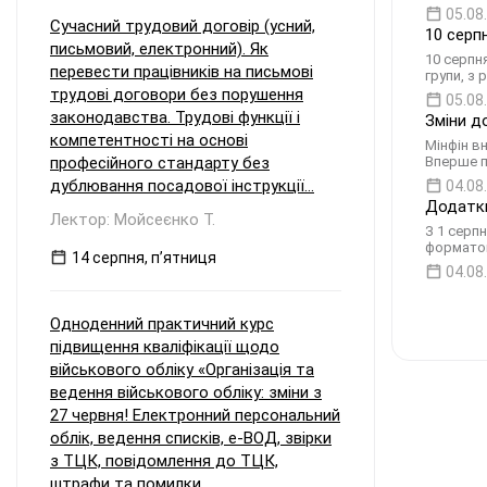
05.08
Сучасний трудовий договір (усний,
10 серп
письмовий, електронний). Як
10 серпн
перевести працівників на письмові
групи, з 
трудові договори без порушення
05.08
законодавства. Трудові функції і
Зміни д
компетентності на основі
Мінфін в
професійного стандарту без
Вперше п
дублювання посадової інструкції...
04.08
Додатки
Лектор: Мойсеєнко Т.
З 1 серп
форматом
14 серпня, пʼятниця
04.08
Одноденний практичний курс
підвищення кваліфікації щодо
військового обліку «Організація та
ведення військового обліку: зміни з
27 червня! Електронний персональний
облік, ведення списків, е-ВОД, звірки
з ТЦК, повідомлення до ТЦК,
штрафи та помилки...