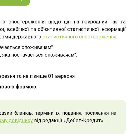
го спостереження щодо цін на природний газ та
ої, всебічної та об’єктивної статистичної інформації
рми державного
статистичного спостереження
:
стачається споживачам"
ї, яка постачається споживачам".
ерезня та не пізніше 01 вересня.
а новою формою.
азки бланків, терміни їх подання, посилання на
ому довіднику
від редакції «Дебет-Кредит».