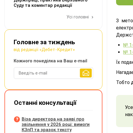
Держпраці, практика Верховного
Суду та коментар редакції
Усі головні
З мето
електр
Держс
Головне за тиждень
№ 1-
від редакції «Дебет-Кредит»
№ 1-
Кожного понеділка на Ваш e-mail
Їх под
Нагадає
Тобто
Останні консультації
Усе
нак
Віза директора на заяві про
звільнення у 2026 році: вимоги
КЗпП та зразок тексту