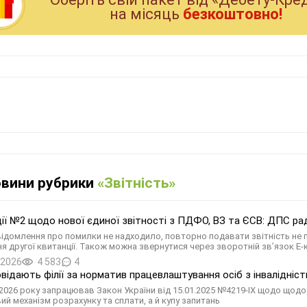
на мiсяць
безкоштовно!
овини рубрики
«Звітність»
ії №2 щодо нової єдиної звітності з ПДФО, ВЗ та ЄСВ: ДПС р
ідомлення про помилки не надходило, повторно подавати звітність не 
я другої квитанції. Також можна звернутися через зворотній зв’язок Е-
.2026
4 583
4
овідають філії за норматив працевлаштування осіб з інвалідніс
я 2026 року запрацював Закон України від 15.01.2025 №4219-IX щодо щодо 
ий механізм розрахунку та сплати, а й купу запитань