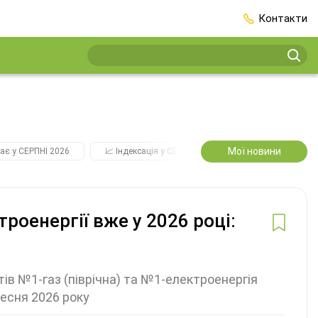
Контакти
Мої новини
ає у СЕРПНІ 2026
📈 Індексація у СЕРПНІ
2️⃣0️⃣2️⃣7️⃣ Усі ключо
троенергії вже у 2026 році:
ів №1-газ (піврічна) та №1-електроенергія
ресня 2026 року