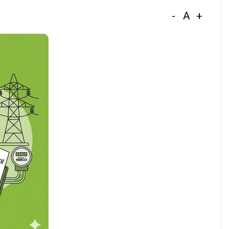
-
A
+