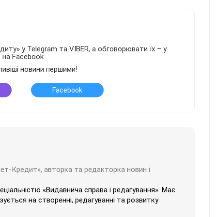
иту» у Telegram та VIBER, а обговорювати їх – у
в на Facebook
ливіші новини першими!
Facebook
бет-Кредит», авторка та редакторка новин і
пеціальністю «Видавнича справа і редагування». Має
ізується на створенні, редагуванні та розвитку