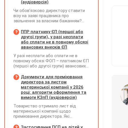
(аудіоверсія)
Чи обов’язково директору ставити
візу на заяві працівника про
звільнення за власним бажанням?
Якщо так, який текст візи є бажаним
згідно з нормами КЗпП?
ППР платнику ЄП (першої або
другої групи), у разі несплати
або сплати не в повному обсязі
авансових внесків ЄП
У разі несплати або сплати не в
повному обсязі ФОП – платником ЄП
(першої або другої групи) авансових
внесків єдиного податку, за
результатами акта перевірки щодо
Документи для преміювання
таких виявлених порушень
директора за листом
визначається сума штрафу та
материнської компанії у 2026
складається ППР за формою «Ш»
році: алгоритм оформлення та
вимоги КЗпП (аудіоверсія)
Товариство отримало лист від
материнської компанії щодо
преміювання директора. Які
додаткові документи необхідні для
належного оформлення такої премії?
Застосування ПСП на дітей у