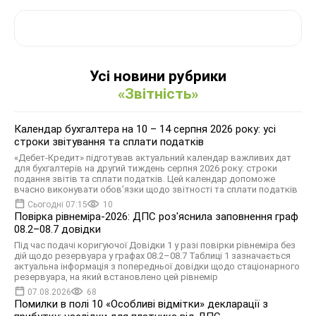
Усі новини рубрики
«Звітність»
Календар бухгалтера на 10 – 14 серпня 2026 року: усі
строки звітування та сплати податків
«Дебет-Кредит» підготував актуальний календар важливих дат
для бухгалтерів на другий тиждень серпня 2026 року: строки
подання звітів та сплати податків. Цей календар допоможе
вчасно виконувати обов’язки щодо звітності та сплати податків
Сьогодні 07:15
10
Повірка рівнеміра-2026: ДПС роз'яснила заповнення граф
08.2–08.7 довідки
Під час подачі коригуючої Довідки 1 у разі повірки рівнеміра без
дій щодо резервуара у графах 08.2–08.7 Таблиці 1 зазначається
актуальна інформація з попередньої довідки щодо стаціонарного
резервуара, на який встановлено цей рівнемір
07.08.2026
68
Помилки в полі 10 «Особливі відмітки» декларації з