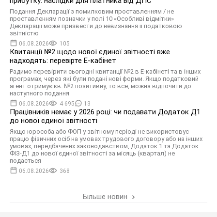
прибутку: наслідки для платника від ДПС
Подання Декларації з помилковим проставленням / не
проставленням позначки у полі 10 «Особливі відмітки»
Декларації може призвести до невизнання її податковою
звітністю
06.08.2026
105
Квитанції №2 щодо нової єдиної звітності вже
надходять: перевірте Е-кабінет
Радимо перевірити сьогодні квитанції №2 в Е-кабінеті та в інших
програмах, через які були подані нові форми. Якщо податковий
агент отримує кв. №2 позитивну, то все, можна відпочити до
наступного подання
06.08.2026
4 695
13
Працівників немає у 2026 році: чи подавати Додаток Д1
до нової єдиної звітності
Якщо юрособа або ФОП у звітному періоді не використовує
працю фізичних осіб на умовах трудового договору або на інших
умовах, передбачених законодавством, Додаток 1 та Додаток
ФІЗ-Д1 до нової єдиної звітності за місяць (квартал) не
подається
06.08.2026
368
Більше новин