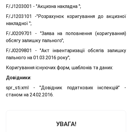
F/J1203001 - "Акцизна накладна ";
F/J1203101 -"Розрахунок коригування до акцизної
накладної ";
F/J0209701 - "Заява на поповнення (коригування)
обсягу залишку пального";
F/J0209801 - "Акт інвентаризації обсягів залишку
пального на 01.03.2016 року";
Коригування існуючих форм, шаблонів та даних:
Довідники
:
spr_sti.xml - "Довідник податкових інспекцій" -
станом на 24.02.2016.
УВАГА!