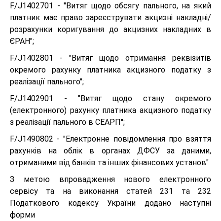
F/J1402701 - "Витяг щодо обсягу пального, на який
платник має право зареєструвати акцизні накладні/
розрахунки коригування до акцизних накладних в
ЄРАН";
F/J1402801 - "Витяг щодо отримання реквізитів
окремого рахунку платника акцизного податку з
реалізації пального";
F/J1402901 - "Витяг щодо стану окремого
(електронного) рахунку платника акцизного податку
з реалізації пального в СЕАРП";
F/J1490802 - "Електронне повідомлення про взяття
рахунків на облік в органах ДФСУ за даними,
отриманими від банків та інших фінансових установ"
З метою впровадження нового електронного
сервісу та на виконання статей 231 та 232
Податкового кодексу України додано наступні
форми