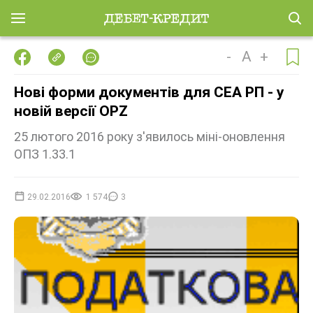
-
A
+
Нові форми документів для СЕА РП - у
новій версії OPZ
25 лютого 2016 року з'явилось міні-оновлення
ОПЗ 1.33.1
29.02.2016
1 574
3