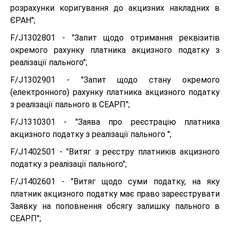
розрахунки коригування до акцизних накладних в
ЄРАН";
F/J1302801 - "Запит щодо отримання реквізитів
окремого рахунку платника акцизного податку з
реалізації пального";
F/J1302901 - "Запит щодо стану окремого
(електронного) рахунку платника акцизного податку
з реалізації пального в СЕАРП";
F/J1310301 - "Заява про реєстрацію платника
акцизного податку з реалізації пального ";
F/J1402501 - "Витяг з реєстру платників акцизного
податку з реалізації пального";
F/J1402601 - "Витяг щодо суми податку, на яку
платник акцизного податку має право зареєструвати
Заявку на поповнення обсягу залишку пального в
СЕАРП";