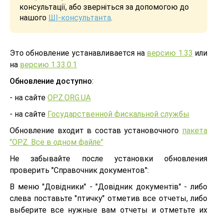
консультації, або зверніться за допомогою до
нашого
ШІ-консультанта
.
Это обновление устанавливается на
версию 1.33
или
на
версию 1.33.0.1
Обновление доступно
:
- на сайте
OPZ.ORG.UA
- на сайте
Государственной фискальной службы
Обновление входит в состав установочного
пакета
"OPZ. Все в одном файле"
Не забывайте после установки обновления
проверить "Cправочник документов":
В меню "Довідники" - "Довідник документів" - либо
слева поставьте "птичку" отметив все отчеты, либо
выберите все нужные вам отчеты и отметьте их