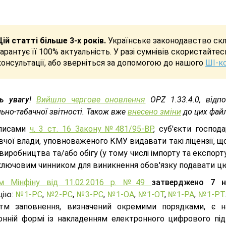
Цій статті більше 3-х років.
Українське законодавство скла
гарантує її 100% актуальність. У разі сумнівів скористайте
консультації, або зверніться за допомогою до нашого
ШІ-к
ть увагу
!
Вийшло чергове оновлення
ОРZ 1.33.4.0, відп
ьно-табачної звітності. Також вже
внесено зміни
до цих файл
иписами
ч. 3 ст. 16 Закону №481/95-BP
, cуб'єкти господ
чої влади, уповноваженого КМУ видавати такі ліцензії, щом
виробництва та/або обігу (у тому числі імпорту та експорт
лючовим чинником для виникнення обов'язку подавати цю з
ом Мінфіну від 11.02.2016 р. №49
затверджено 7 н
цію:
№1-РС
,
№2-РС
,
№3-РС
,
№1-ОА
,
№1-ОТ
,
№1-РА
,
№1-РТ
итм заповнення, визначений окремими порядками, є н
онній формі із накладенням електронного цифрового під