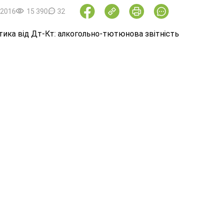
.2016
15 390
32