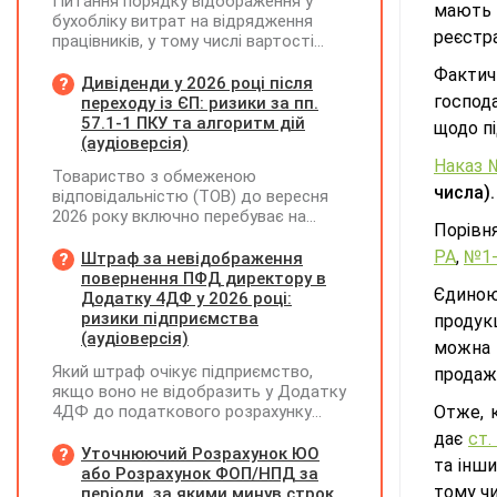
Питання порядку відображення у
мають 
бухобліку витрат на відрядження
реєстра
працівників, у тому числі вартості
проживання в готелі, яке сплачено з
Фактичн
карткового рахунку працівника та
Дивіденди у 2026 році після
підтвердження таких операцій
господ
переходу із ЄП: ризики за пп.
первинними документами, належать
57.1-1 ПКУ та алгоритм дій
щодо п
до компетенції Мінфіну
(аудіоверсія)
Наказ 
Товариство з обмеженою
числа).
відповідальністю (ТОВ) до вересня
2026 року включно перебуває на
Порівня
спрощеній системі оподаткування
(єдиний податок, 3 група, ставка 5%,
РА
,
№1
Штраф за невідображення
неплатник ПДВ). З 1 жовтня 2026
повернення ПФД директору в
Єдиною
року підприємство переходить на
Додатку 4ДФ у 2026 році:
загальну систему оподаткування
ризики підприємства
продук
(стає платником податку на
(аудіоверсія)
можна 
прибуток). За результатами
Який штраф очікує підприємство,
продаж 
діяльності у періоді 2024–2025 років
якщо воно не відобразить у Додатку
(під час перебування на спрощеній
4ДФ до податкового розрахунку
Отже, 
системі) підприємство отримало
повернення поворотної фінансової
чистий прибуток, сума
дає
ст.
допомоги (ПФД) директору?
Уточнюючий Розрахунок ЮО
нерозподіленого прибутку в балансі
та інш
або Розрахунок ФОП/НПД за
становить 18 млн грн. Наприкінці
тому чи
періоди, за якими минув строк
2026 року (вже після переходу на