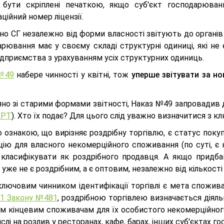
бути скріплені печаткою, якщо суб'єкт господарюван
ційний номер ліцензії.
о СГ незалежно від форми власності звітують до органів 
арювання має у своєму складі структурні одиниці, які н
ідприємства з урахуванням усіх структурних одиниць.
№49
набере чинності у квітні, тож
уперше звітувати за но
но зі старими формами звітності, Наказ №49 запровадив дві
-РТ
). Хто їх подає? Для цього слід уважно визначитися з к
 ознакою, що вирізняє роздрібну торгівлю, є статус пок
цію для власного некомерційного споживання (по суті, є 
класифікувати як роздрібного продавця. А якщо придб
уже не є роздрібним, а є оптовим, незалежно від кількості
ключовим чинником ідентифікації торгівлі є мета спожива
 1 Закону №481
, роздрібною торгівлею визначається діял
им кінцевим споживачам для їх особистого некомерційног
слі на розлив у ресторанах, кафе, барах, інших суб'єктах