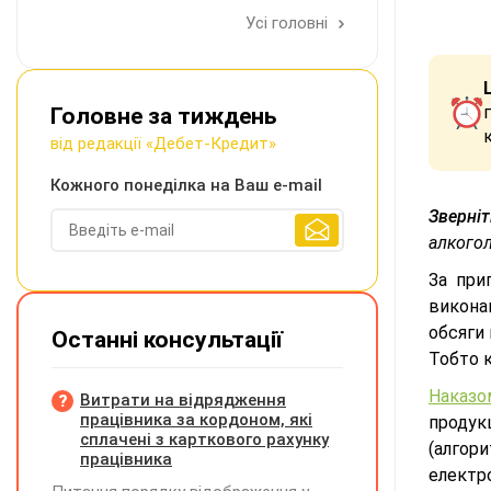
Усі головні
Головне за тиждень
від редакції «Дебет-Кредит»
Кожного понеділка на Ваш e-mail
Зверні
алкогол
За пр
виконав
обсяги 
Останні консультації
Тобто к
Наказ
Витрати на відрядження
працівника за кордоном, які
продук
сплачені з карткового рахунку
(алгор
працівника
електр