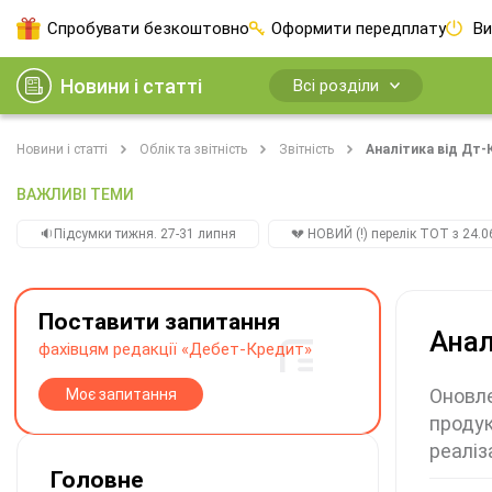
Спробувати безкоштовно
Оформити передплату
Ви
Новини і статті
Всі розділи
Новини і статті
Облік та звітність
Звітність
Аналітика від Дт-
ВАЖЛИВІ ТЕМИ
🔉Підсумки тижня. 27-31 липня
💔 НОВИЙ (!) перелік ТОТ з 24.06
Поставити запитання
Анал
фахівцям редакції «Дебет-Кредит»
Оновле
Моє запитання
продук
реаліз
Головне