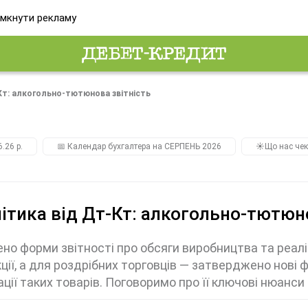
мкнути рекламу
Кт: алкогольно-тютюнова звітність
.26 р.
📅 Календар бухгалтера на СЕРПЕНЬ 2026
☀️Що нас чек
ітика від Дт-Кт: алкогольно-тютюн
но форми звітності про обсяги виробництва та реалі
ції, а для роздрібних торговців — затверджено нові 
ації таких товарів. Поговоримо про її ключові нюанси