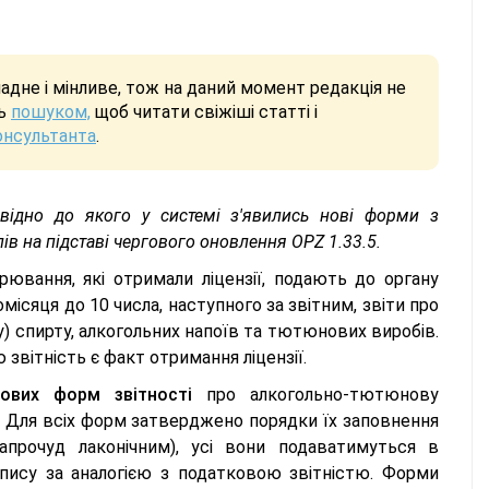
дне і мінливе, тож на даний момент редакція не
сь
пошуком,
щоб читати свіжіші статті і
онсультанта
.
овідно до якого у системі з'явились нові форми з
ів на підставі чергового оновлення ОРZ 1.33.5.
арювання, які отримали ліцензії, подають до органу
ісяця до 10 числа, наступного за звітним, звіти про
у) спирту, алкогольних напоїв та тютюнових виробів.
вітність є факт отримання ліцензії.
ових форм звітності
про алкогольно-тютюнову
. Для всіх форм затверджено порядки їх заповнення
апрочуд лаконічним), усі вони подаватимуться в
пису за аналогією з податковою звітністю. Форми