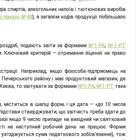
дів спиртів, алкогольних напоїв і тютюнових виробів
о Наказу №49
), а загалом кодів продукції побільшало
вроздріб, подають звіти за формами
№1-РА
,
№1-РТ
.
би. Ключовий критерій — отримання ліцензії на право
трації. Наприклад, якщо фізособа-підприємець на
І Печерського району і має продуктовий магазин, де
і Києва, то звітувати за формами
№1-РА
,
№1-РТ
така
ти, міститься в шапці форм, і ця дата —
«до 10 числа
підстави стверджувати, що звітність треба здати до
 разі якщо 9 число припаде на вихідний чи святковий
ості на наступний робочий день не працює. Форми
 узгоджується сума податкового зобов'язання), тож