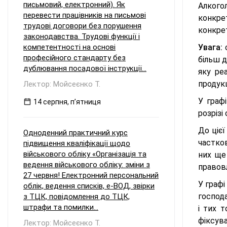
письмовий, електронний). Як
Алкогол
перевести працівників на письмові
конкре
трудові договори без порушення
конкре
законодавства. Трудові функції і
компетентності на основі
Увага:
о
професійного стандарту без
більш д
дублювання посадової інструкції...
яку ре
продукц
Лектор: Мойсеєнко Т.
У граф
14 серпня, пʼятниця
розрізі
До цієї
Одноденний практичний курс
частков
підвищення кваліфікації щодо
військового обліку «Організація та
них ще 
ведення військового обліку: зміни з
правовл
27 червня! Електронний персональний
У графі
облік, ведення списків, е-ВОД, звірки
господ
з ТЦК, повідомлення до ТЦК,
штрафи та помилки...
і тих т
фіксува
Лектор: Мойсеєнко Т.