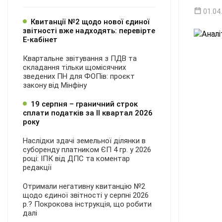
01.04
Квитанції №2 щодо нової єдиної
звітності вже надходять: перевірте
Е-кабінет
Квартальне звітування з ПДВ та
складання тільки щомісячних
зведених ПН для ФОПів: проєкт
закону від Мінфіну
19 серпня – граничний строк
сплати податків за ІI квартал 2026
року
Наслідки здачі земельної ділянки в
суборенду платником ЄП 4 гр. у 2026
році: ІПК від ДПС та коментар
редакції
Отримали негативну квитанцію №2
щодо єдиної звітності у серпні 2026
р.? Покрокова інструкція, що робити
далі