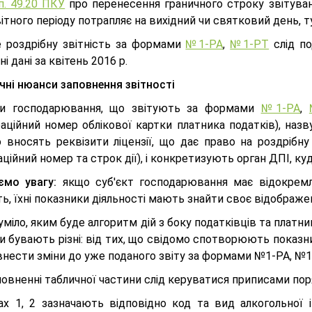
п. 49.20 ПКУ
про перенесення граничного строку звітуванн
ітного періоду потрапляє на вихідний чи святковий день, т
 роздрібну звітність за формами
№1-РА
,
№1-РТ
слід по
ні дані за квітень 2016 р.
чні нюанси заповнення звітності
ти господарювання, що звітують за формами
№1-РА
,
аційний номер облікової картки платника податків), назву
 вносять реквізити ліцензії, що дає право на роздрібн
ційний номер та строк дії), і конкретизують орган ДПІ, куд
ємо увагу:
якщо суб'єкт господарювання має відокремлен
ь, їхні показники діяльності мають знайти своє відображе
міло, яким буде алгоритм дій з боку податківців та платни
 бувають різні: від тих, що свідомо спотворюють показни
нести зміни до уже поданого звіту за формами №1-РА, №1-
овненні табличної частини слід керуватися приписами пор
ах 1, 2 зазначають відповідно код та вид алкогольної 