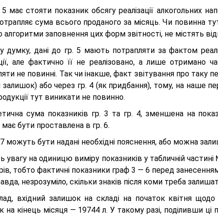
 5 має стояти показник обсягу реалізації алкогольних на
отрапляє сума всього проданого за місяць. Чи повинна т
 алгоритми заповнення цих форм звітності, не містять відп
у думку, дані до гр. 5 мають потрапляти за фактом реалі
ації, але фактично її не реалізовано, а лише отримано ч
яти не повинні. Так чи інакше, факт звітування про таку п
 залишок) або через гр. 4 (як придбання), тому, на наше п
родукції тут виникати не повинно.
тична сума показників гр. 3 та гр. 4, зменшена на показ
і має бути проставлена в гр. 6.
 7 можуть бути надані необхідні пояснення, або можна зал
ь увагу на одиницю виміру показників у табличній частині №
трів, тобто фактичні показники граф 3 — 6 перед занесення
авда, незрозуміло, скільки знаків після коми треба залиша
лад, вхідний залишок на складі на початок квітня щодо 
 на кінець місяця — 19744 л. У такому разі, поділивши ці 