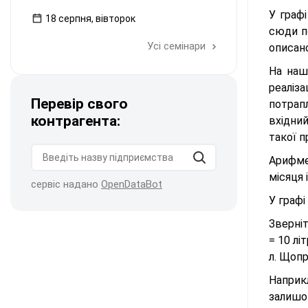
У графі
18 серпня, вівторок
сюди п
Усі семінари
описано
На наш
реаліз
Перевір свого
потрапл
контрагента:
вхідний
такої п
Арифме
місяця 
сервіс надано
OpenDataBot
У графі
Зверніт
= 10 лі
л. Щопр
Наприк
залишок