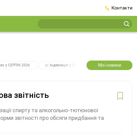
Контакти
Мої новини
ає у СЕРПНІ 2026
📈 Індексація у СЕРПНІ
2️⃣0️⃣2️⃣7️⃣ Усі ключо
ова звітність
зації спирту та алкогольно-тютюнової
форми звітності про обсяги придбання та