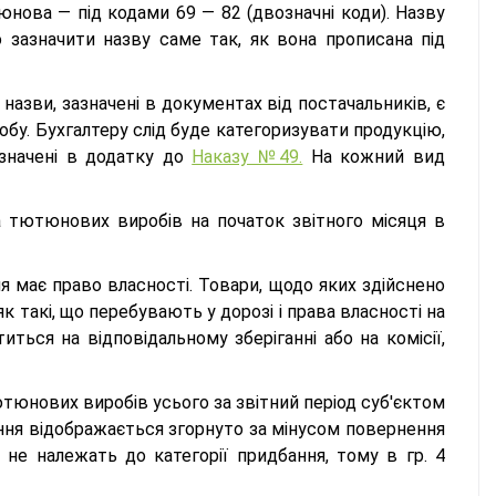
юнова — під кодами 69 — 82 (двозначні коди). Назву
о зазначити назву саме так, як вона прописана під
 назви, зазначені в документах від постачальників, є
обу. Бухгалтеру слід буде категоризувати продукцію,
изначені в додатку до
Наказу №49.
На кожний вид
а тютюнових виробів на початок звітного місяця в
ня має право власності. Товари, щодо яких здійснено
як такі, що перебувають у дорозі і права власності на
иться на відповідальному зберіганні або на комісії,
ютюнових виробів усього за звітний період суб'єктом
ння відображається згорнуто за мінусом повернення
и не належать до категорії придбання, тому в гр. 4