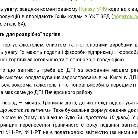
ь увагу:
завдяки коментованому
Наказу №49
коди всіх ви
родукції) відповідають їхнім кодам в УКТ ЗЕД (
додаток д
, стало 84).
ть для роздрібної торгівлі
то торгує алкоголем, спиртом та тютюновими виробами 
ь увагу: їх мають подати і фізособи-підприємці, і юросо
бної торгівлі алкогольною та тютюновою продукцією.
ти цю звітність треба до ДПІ за основним місцем реєс
ній системі оподаткування зареєстрована в м. Києві в ДП
ься, зокрема, і алкоголь, і тютюнові вироби, в передміст
ба має саме до ДПІ Печерського району.
 період — місяць. Гранична дата, до якої слід відзвітува
 що настає за звітним»
. Таке буквальне формулювання дає 
а включно (тому що інакше було би
«протягом 10 днів»
). У
принцип перенесення граничного строку подання звітн
сті №1-РА, №1-РТ не є податковою звітністю (за ними не