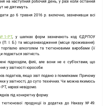
я на наступний робочий день, у разі коли останній
ут не діятимуть.
дати до 6 травня 2016 р. включно, зазначивши всі
№1-РТ
, у шапках форм зазначають код ЄДРПОУ
 (П. І. Б.) та місцезнаходження (місце проживання).
у торгівлю алкоголем та тютюновими виробами (її
и подається звітність.
і підрозділи, філії, але вони не є суб'єктами, що
ння у звітності юрособи.
ків податків, якщо звіт подано з помилками. Причому
ки у звітності, до суто технічних. Чи можна якимось
РТ, наразі невідомо.
ядків під конкретну форму.
і тютюнової продукції із додатка до Наказу №49.