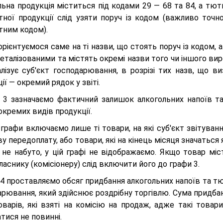
ьна продукція міститься під кодами 29 — 68 та 84, а тют
тної продукції слід узяти поруч із кодом (важливо точн
тним кодом).
рієнтуємося саме на ті назви, що стоять поруч із кодом, а
еталізованими та містять окремі назви того чи іншого вир
алізує суб'єкт господарювання, в розрізі тих назв, що в
ії — окремий рядок у звіті.
і 3 зазначаємо фактичний залишок алкогольних напоїв т
 окремих видів продукції.
 графи включаємо лише ті товари, на які суб'єкт звітуван
у передоплату, або товари, які на кінець місяця значаться 
не набуто, у цій графі не відображаємо. Якщо товар міст
аснику (комісіонеру) слід включити його до графи 3.
 4 проставляємо обсяг придбання алкогольних напоїв та т
арювання, який здійснює роздрібну торгівлю. Сума придба
оварів, які взяті на комісію на продаж, адже такі товар
тися не повинні.