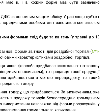
ня має її, і в кожній формі має бути зазначено
ДФС за основним місцем обліку. У разі якщо суб'єкт
е є юридичними особами, звіт заповнюється загалом
вими формами слід буде за квітень (у травні до 10
 нові форми звітності для роздрібної торгівлі (
№1-
лючовими характеристиками роздрібної торгівлі.
упця: якщо фізособа придбаває алкогольно-тютюнову
кінцевим споживачем), то продавця такої продукції
ання здійснюється з метою перепродажу, то такий
 проданого товару.
ння товару, що придбавається. За визначенням, яке
ьність з продажу товарів безпосередньо громадянам
о використання незалежно від форми розрахунків, у
 господарювання громадського харчування.