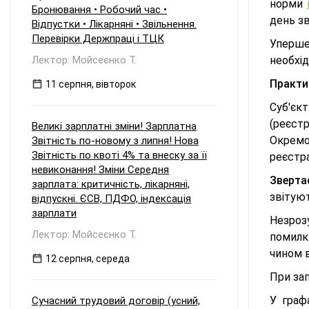
норми
Бронювання • Робочий час •
день зв
Відпустки • Лікарняні • Звільнення.
Перевірки Держпраці і ТЦК
Уперше
Лектор: Мойсеєнко Т.
необхід
Практи
11 серпня, вівторок
Суб'єк
(реєстр
Великі зарплатні зміни! Зарплатна
Окремо
Звітність по-новому з липня! Нова
Звітність по квоті 4% та внеску за її
реєстра
невиконання! Зміни Середня
Зверта
зарплата: критичність, лікарняні,
звітуют
відпускні. ЄСВ, ПДФО, індексація
зарплати
Незрозу
Лектор: Мойсеєнко Т.
помилки
чином в
12 серпня, середа
При зап
У граф
Сучасний трудовий договір (усний,