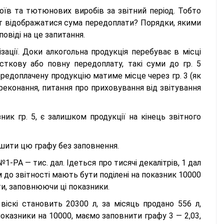
поїв та тютюнових виробів за звітний період. Тобто
ут відображатися сума передоплати? Порядки, якими
овіді на це запитання.
зації. Доки алкогольна продукція перебуває в місці
асткову або повну передоплату, такі суми до гр. 5
ередоплачену продукцію матиме місце через гр. 3 (як
ереконання, питання про приховування від звітування
ник гр. 5, є залишком продукції на кінець звітного
ишити цю графу без заповнення.
1-РА — тис. дал. Ідеться про тисячі декалітрів, 1 дал
м до звітності мають бути поділені на показник 10000
ти, заповнюючи ці показники.
віскі становить 20300 л, за місяць продано 556 л,
показники на 10000, маємо заповнити графу 3 — 2,03,