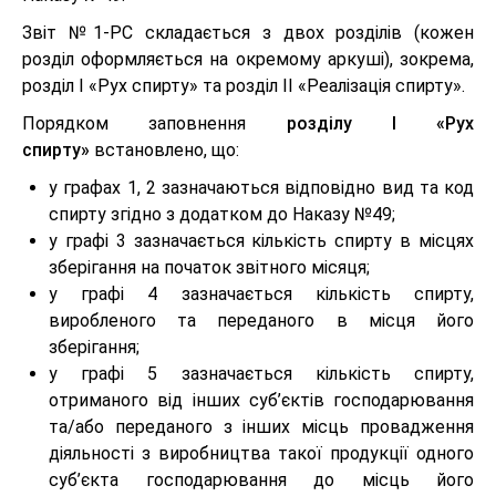
Звіт №1-РС складається з двох розділів (кожен
розділ оформляється на окремому аркуші), зокрема,
розділ І «Рух спирту» та розділ ІІ «Реалізація спирту».
Порядком заповнення
розділу І «Рух
спирту»
встановлено, що:
у графах 1, 2 зазначаються відповідно вид та код
спирту згідно з додатком до Наказу №49;
у графі 3 зазначається кількість спирту в місцях
зберігання на початок звітного місяця;
у графі 4 зазначається кількість спирту,
виробленого та переданого в місця його
зберігання;
у графі 5 зазначається кількість спирту,
отриманого від інших суб’єктів господарювання
та/або переданого з інших місць провадження
діяльності з виробництва такої продукції одного
суб’єкта господарювання до місць його