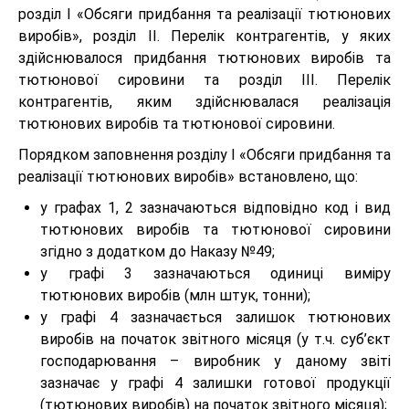
розділ І «Обсяги придбання та реалізації тютюнових
виробів», розділ II. Перелік контрагентів, у яких
здійснювалося придбання тютюнових виробів та
тютюнової сировини та розділ III. Перелік
контрагентів, яким здійснювалася реалізація
тютюнових виробів та тютюнової сировини.
Порядком заповнення розділу І «Обсяги придбання та
реалізації тютюнових виробів» встановлено, що:
у графах 1, 2 зазначаються відповідно код і вид
тютюнових виробів та тютюнової сировини
згідно з додатком до Наказу №49;
у графі 3 зазначаються одиниці виміру
тютюнових виробів (млн штук, тонни);
у графі 4 зазначається залишок тютюнових
виробів на початок звітного місяця (у т.ч. суб’єкт
господарювання – виробник у даному звіті
зазначає у графі 4 залишки готової продукції
(тютюнових виробів) на початок звітного місяця);