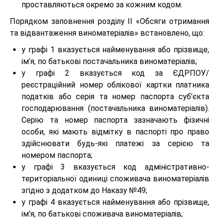
проставляються окремо за кожним кодом.
Порядком заповнення розділу ІІ «Обсяги отримання
та відвантаження виноматеріалів» встановлено, що:
у графі 1 вказується найменування або прізвище,
ім’я, по батькові постачальника виноматеріалів;
у графі 2 вказується код за ЄДРПОУ/
реєстраційний номер облікової картки платника
податків або серія та номер паспорта суб’єкта
господарювання (постачальника виноматеріалів).
Серію та номер паспорта зазначають фізичні
особи, які мають відмітку в паспорті про право
здійснювати будь-які платежі за серією та
номером паспорта;
у графі 3 вказується код адміністративно-
територіальної одиниці споживача виноматеріалів
згідно з додатком до Наказу №49;
у графі 4 вказується найменування або прізвище,
ім’я, по батькові споживача виноматеріалів;