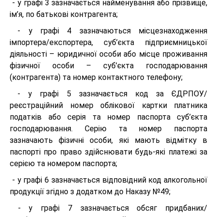
- у графі 3 зазначається найменування або прізвище,
ім’я, по батькові контрагента;
- у графі 4 зазначаються місцезнаходження
імпортера/експортера, суб’єкта підприємницької
діяльності – юридичної особи або місце проживання
фізичної особи – суб’єкта господарювання
(контрагента) та номер контактного телефону;
- у графі 5 зазначається код за ЄДРПОУ/
реєстраційний номер облікової картки платника
податків або серія та номер паспорта суб’єкта
господарювання. Серію та номер паспорта
зазначають фізичні особи, які мають відмітку в
паспорті про право здійснювати будь-які платежі за
серією та номером паспорта;
- у графі 6 зазначається відповідний код алкогольної
продукції згідно з додатком до Наказу №49;
- у графі 7 зазначається обсяг придбаних/