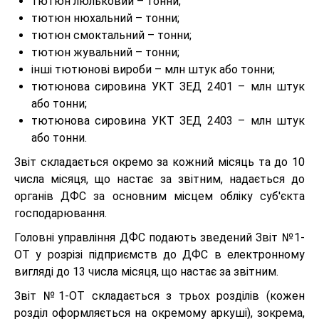
тютюн люльковий – тонни;
тютюн нюхальний – тонни;
тютюн смоктальний – тонни;
тютюн жувальний – тонни;
інші тютюнові вироби – млн штук або тонни;
тютюнова сировина УКТ ЗЕД 2401 – млн штук
або тонни;
тютюнова сировина УКТ ЗЕД 2403 – млн штук
або тонни.
Звіт складається окремо за кожний місяць та до 10
числа місяця, що настає за звітним, надається до
органів ДФС за основним місцем обліку суб'єкта
господарювання.
Головні управління ДФС подають зведений Звіт №1-
ОТ у розрізі підприємств до ДФС в електронному
вигляді до 13 числа місяця, що настає за звітним.
Звіт №1-ОТ складається з трьох розділів (кожен
розділ оформляється на окремому аркуші), зокрема,