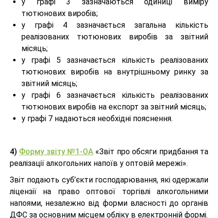
у графі 3 зазначаються одиниці виміру
тютюнових виробів;
у графі 4 зазначається загальна кількість
реалізованих тютюнових виробів за звітний
місяць;
у графі 5 зазначається кількість реалізованих
тютюнових виробів на внутрішньому ринку за
звітний місяць;
у графі 6 зазначається кількість реалізованих
тютюнових виробів на експорт за звітний місяць;
у графі 7 надаються необхідні пояснення.
4)
Форму звіту №1-ОА
«Звіт про обсяги придбання та
реалізації алкогольних напоїв у оптовій мережі».
Звіт подають суб’єкти господарювання, які одержали
ліцензії на право оптової торгівлі алкогольними
напоями, незалежно від форми власності до органів
ДФС за основним місцем обліку в електронній формі.