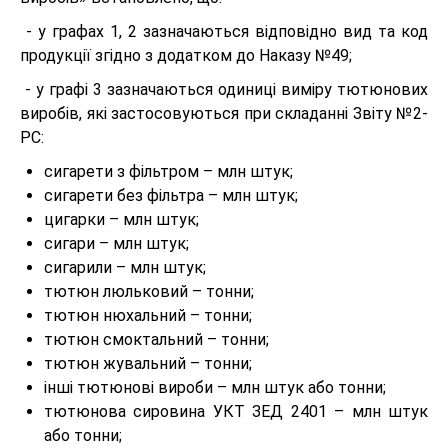
- у графах 1, 2 зазначаються відповідно вид та код
продукції згідно з додатком до Наказу №49;
- у графі 3 зазначаються одиниці виміру тютюнових
виробів, які застосовуються при складанні Звіту №2-
РС:
сигарети з фільтром – млн штук;
сигарети без фільтра – млн штук;
цигарки – млн штук;
сигари – млн штук;
сигарили – млн штук;
тютюн люльковий – тонни;
тютюн нюхальний – тонни;
тютюн смоктальний – тонни;
тютюн жувальний – тонни;
інші тютюнові вироби – млн штук або тонни;
тютюнова сировина УКТ ЗЕД 2401 – млн штук
або тонни;