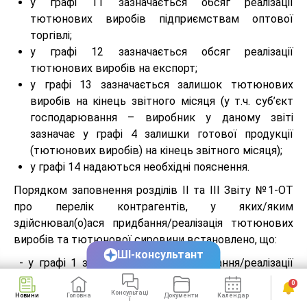
у графі 11 зазначається обсяг реалізації
тютюнових виробів підприємствам оптової
торгівлі;
у графі 12 зазначається обсяг реалізації
тютюнових виробів на експорт;
у графі 13 зазначається залишок тютюнових
виробів на кінець звітного місяця (у т.ч. суб’єкт
господарювання – виробник у даному звіті
зазначає у графі 4 залишки готової продукції
(тютюнових виробів) на кінець звітного місяця);
у графі 14 надаються необхідні пояснення.
Порядком заповнення розділів ІІ та ІІІ Звіту №1-ОТ
про перелік контрагентів, у яких/яким
здійснювал(о)ася придбання/реалізація тютюнових
виробів та тютюнової сировини встановлено, що:
ШІ-консультант
- у графі 1 зазначається дата придбання/реалізації
тютюнових виробів (дана графа заповнюється
0
шляхом зазначення номера місяця звітного періоду,
Консультаці
Новини
Головна
Документи
Календар
Сервіси
ї