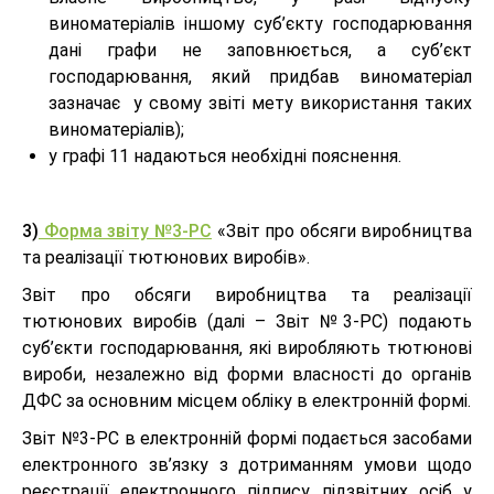
виноматеріалів іншому суб’єкту господарювання
дані графи не заповнюється, а суб’єкт
господарювання, який придбав виноматеріал
зазначає у свому звіті мету використання таких
виноматеріалів);
у графі 11 надаються необхідні пояснення.
3)
Форма звіту №3-РС
«Звіт про обсяги виробництва
та реалізації тютюнових виробів».
Звіт про обсяги виробництва та реалізації
тютюнових виробів (далі – Звіт №3-РС) подають
суб’єкти господарювання, які виробляють тютюнові
вироби, незалежно від форми власності до органів
ДФС за основним місцем обліку в електронній формі.
Звіт №3-РС в електронній формі подається засобами
електронного зв’язку з дотриманням умови щодо
реєстрації електронного підпису підзвітних осіб у