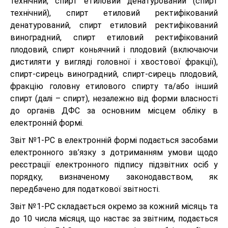
технічний, спирт етиловий денатурований (спирт
технічний), спирт етиловий ректифікований
денатурований, спирт етиловий ректифікований
виноградний, спирт етиловий ректифікований
плодовий, спирт коньячний і плодовий (включаючи
дистиляти у вигляді головної і хвостової фракції),
спирт-сирець виноградний, спирт-сирець плодовий,
фракцію головну етилового спирту та/або інший
спирт (далі – спирт), незалежно від форми власності
до органів ДФС за основним місцем обліку в
електронній формі.
Звіт №1-РС в електронній формі подається засобами
електронного зв’язку з дотриманням умови щодо
реєстрації електронного підпису підзвітних осіб у
порядку, визначеному законодавством, як
передбачено для податкової звітності.
Звіт №1-РС складається окремо за кожний місяць та
до 10 числа місяця, що настає за звітним, подається