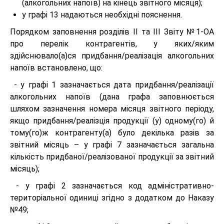
(алкогольних напоїв) на кінець звітного місяця);
у графі 13 надаються необхідні пояснення.
Порядком заповнення розділів ІІ та ІІІ Звіту №1-ОА
про перелік контрагентів, у яких/яким
здійснювало(а)ся придбання/реалізація алкогольних
напоїв встановлено, що:
- у графі 1 зазначається дата придбання/реалізації
алкогольних напоїв (дана графа заповнюється
шляхом зазначення номера місяця звітного періоду,
якщо придбання/реалізція продукції (у) одному(го) й
тому(го)ж контрагенту(а) було декілька разів за
звітний місяць – у графі 7 зазначається загальна
кількість придбаної/реалізованої продукції за звітний
місяць);
- у графі 2 зазначається код адміністративно-
територіальної одиниці згідно з додатком до Наказу
№49;