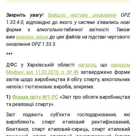
Зверніть увагу
!
Вийшло чергове оновлення
ОРZ
1.33.4.0, відповідно до якого у системі з'явились нові
форми з алкогольно-табачної звітності. Також
вже
внесено зміни
до цих файлів на підставі чергового
оновлення ОРZ 1.33.5.
***
ДФС у Харківській області
нагадує
, що
наказом
Мінфіну від 11.02.2016 р. №49
затверджено форми
звітів щодо виробництва й обігу спирту, алкогольних
напоїв і тютюнових виробів, зокрема:
1)
Форма звіту №1-РС
«Звіт про обсяги виробництва
та реалізації спирту».
Звіт подають суб’єкти господарювання, які
виробляють спирт етиловий ректифікований,
біоетанол, спирт етиловий-сирець, спирт етиловий