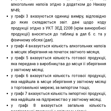
алкогольних напоїв згідно з додатком до Наказу
№49;
у графі 3 вказуються одиниці виміру, відповідно
до яких складається звіт. дані щодо коду
продукції згідно з УКТ ЗЕД 2208 (крім виноробної
продукції) вносяться до таблиці в дал б. с. та у
фізичному обсязі (дал);
у графі 4 вказується кількість алкогольних напоїв
в місцях зберігання на початок звітного місяця;
у графі 5 вказується кількість готової продукції,
яка передана з виробництва до місця її зберігання
у звітному місяці;
у графі 6 вказується кількість готової продукції,
яка надійшла в місце зберігання у звітному місяці
з торговельної мережі, за імпортом тощо;
у графі 7 вказується кількість імпортної продукції,
яка надійшла на підприємство у звітному місяці;
у графі 8 вказується загальна кількість