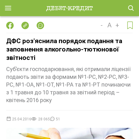
-
A
+
ДФС роз'яснила порядок подання та
заповнення алкогольно-тютюнової
звітності
Суб’єкти господарювання, які отримали ліцензії
подають звіти за формами №1-РС, №2-РС, №3-
РС, №1-ОА, №1-ОТ, №1-РА та №1-РТ починаючи
з 1 травня до 10 травня за звітний період –
квітень 2016 року
25.04.2016
28 065
51