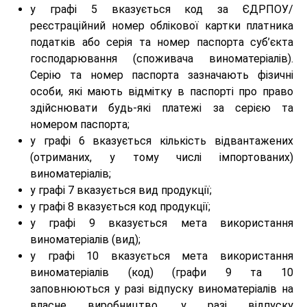
у графі 5 вказується код за ЄДРПОУ/
реєстраційний номер облікової картки платника
податків або серія та номер паспорта суб’єкта
господарювання (споживача виноматеріалів).
Серію та номер паспорта зазначають фізичні
особи, які мають відмітку в паспорті про право
здійснювати будь-які платежі за серією та
номером паспорта;
у графі 6 вказується кількість відвантажених
(отриманих, у тому числі імпортованих)
виноматеріалів;
у графі 7 вказується вид продукції;
у графі 8 вказується код продукції;
у графі 9 вказується мета використання
виноматеріалів (вид);
у графі 10 вказується мета використання
виноматеріалів (код) (графи 9 та 10
заповнюються у разі відпуску виноматеріалів на
власне виробництво, у разі відпуску