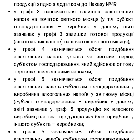
продукції згідно з додатком до Наказу №49;
у графі 3 зазначається залишок алкогольних
напоїв на початок звітного місяця (у т.ч. суб’єкт
господарювання – виробник у даному звіті
зазначає у графі 3 залишки готової продукції
(алкогольних напоїв) на початок звітного місяця);
у графі 4 зазначається обсяг придбання
алкогольних напоїв усього за звітний період
суб’єктом господарювання, який здійснює оптову
торгівлю алкогольними напоями;
у графі 5 зазначається обсяг придбання
алкогольних напоїв суб’єктом господарювання у
виробника алкогольних напоїв у звітному місяці
(суб’єкт господарювання – виробник у даному
звіті зазначає у графі 5 продукцію як власного
виробництва так і продукцію яку було придбано у
іншого суб’єкта – виробника);
у графі 6 зазначається обсяг придбання
алкогольних напоїв суб’єктом господарювання у