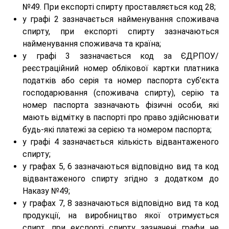
№49. При експорті спирту проставляється код 28;
у графі 2 зазначається найменування споживача
спирту, при експорті спирту зазначаються
найменування споживача та країна;
у графі 3 зазначається код за ЄДРПОУ/
реєстраційний номер облікової картки платника
податків або серія та номер паспорта суб’єкта
господарювання (споживача спирту), серію та
номер паспорта зазначають фізичні особи, які
мають відмітку в паспорті про право здійснювати
будь-які платежі за серією та номером паспорта;
у графі 4 зазначається кількість відвантаженого
спирту;
у графах 5, 6 зазначаються відповідно вид та код
відвантаженого спирту згідно з додатком до
Наказу №49;
у графах 7, 8 зазначаються відповідно вид та код
продукції, на виробництво якої отримується
спирт, при експорті спирту зазначені графи не