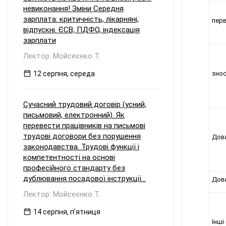
невиконання! Зміни Середня
зарплата: критичність, лікарняні,
перв
відпускні. ЄСВ, ПДФО, індексація
зарплати
Лектор: Мойсеєнко Т.
12 серпня, середа
зно
Сучасний трудовий договір (усний,
письмовий, електронний). Як
перевести працівників на письмові
трудові договори без порушення
Довг
законодавства. Трудові функції і
компетентності на основі
професійного стандарту без
дублювання посадової інструкції...
Довг
Лектор: Мойсеєнко Т.
14 серпня, пʼятниця
Інші