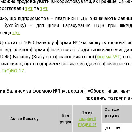
 можна продовжувати використовувати, як і раніше. За ба
 розглядали
тут
та
тут
.
ємо, що підприємства – платники ПДВ визначають залишк
 бухобліку) – для цілей нарахування ПДВ при лікві
ьтації
тут
.
о статті 1090 Балансу форми №1-м можуть включатися 
ді від повної форми фінзвітності сюди включаються дані,
1045) Балансу (Звіту про фінансовий стан) (
форма №1
) на 
 випливає, що ті підприємства, які складають фінзвітність
з
П(С)БО 17
.
ив Балансу за формою №1-м, розділ ІІ «Оборотні активи» т
продажу, та групи в
Сальдо
Пункт
Код
рахунку
Актив Балансу
розділу ІІ
рядка
П(С)БО 25
Дт
Кт