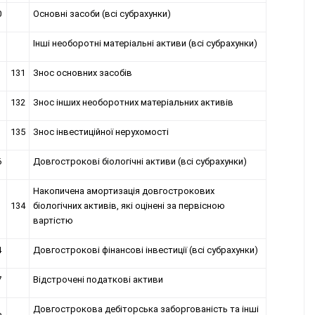
0
Основні засоби (всі субрахунки)
1
Інші необоротні матеріальні активи (всі субрахунки)
131
Знос основних засобів
132
Знос інших необоротних матеріальних активів
135
Знос інвестиційної нерухомості
6
Довгострокові біологічні активи (всі субрахунки)
Накопичена амортизація довгострокових
134
біологічних активів, які оцінені за первісною
вартістю
4
Довгострокові фінансові інвестиції (всі субрахунки)
7
Відстрочені податкові активи
Довгострокова дебіторська заборгованість та інші