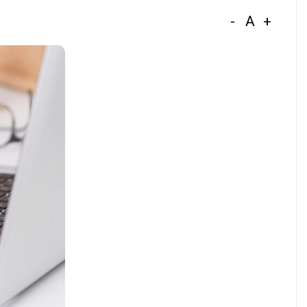
-
A
+