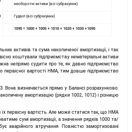
8
необоротні активи (всі субрахунки)
9
Гудвіл (всі субрахунки)
1095 = 1000 + 1005 + 1010 + 1020 + 1030 +1090
ьних активів та сума накопиченої амортизації, і так
рвісно коштували підприємству нематеріальні активи
ожна непрямо судити про те, як давно підприємство
до первісної вартості НМА, тим довше підприємство
. Вона визначається прямо у Балансі розрахунково:
накопичену амортизацію (рядки 1002, 1012) і різницю
їх первісну вартість. Але може статися так, що НМА
ватиме сумі амортизації, а значення рядків 1000 та/
бує аварійного втручання. Повністю замортизовані