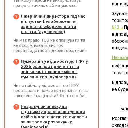
звітному періоді не використовує
відпові
працю фізичних осіб на умовах
трудового договору (контракту) або
Зауваж
на інших умовах, передбачених
Лікарняний директора під час
терито
законодавством, Додаток Д1/
відпустки без збереження
Додаток ФІЗ-Д1 за відповідний
зарплати: оформлення та
№3 «
П
період не подається
оплата (аудіоверсія)
відпові
Чи має право ТОВ не оплачувати та
оборони
не оформлювати листок
влади».
непрацездатності директора, який
перебуває у відпустці без
Наказом
збереження заробітної плати під час
Нумерація у відомості до ПФУ у
цифро
призупинення діяльності
2026 році при прийнятті та
підприємства?
звільненні: основне місце і
територ
сумісництво (аудіоверсія)
Відпов
Чи потрібно у відомості до ПФУ
не буде
проставляти номер при прийнятті та
звільненні працівника? Якщо особа
одночасно працювала за основним
місцем роботи та за сумісництвом,
Розрахунок внеску на
Бал
чи рахується це як два роботодавці?
підтримку працевлаштування
осіб з інвалідністю та виплати
Розгля
за затримку розрахунку
складан
(аудіоверсія)