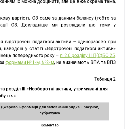
жанням їх можна дооцінити, але це вже окрема тема,
ову вартість ОЗ саме за даними балансу (тобто за
дації ОЗ. Докладніше ми розглядали цю тему у
відстрочені податкові активи – єдиноразово при
 наведені у статті «Відстрочені податкові активи»
кінець попереднього року –
п. 2.6 розділу ІІ П(С)БО 25
.
 за
формами №1-м, №2-м
, не визначають ВПА та ВПЗ
Таблиця 2
а розділ ІІІ «Необоротні активи, утримувані для
ибуття»
Джерело інформації для заповнення рядка – рахунок,
субрахунок
Коментар