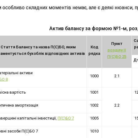
 особливо складних моментів немає, але є деякі нюанси, п
Актив балансу за формою №1-м, розд
С
Пункт
Стаття Балансу та назва П(С)БО, яким
Код
р
розділу ІІ
аментується бухоблік відповідних активів
рядка
П(С)БО 25
Д
теріальні активи
1000
2.1
БО 8
існа вартість
1001
1
пичена амортизація
1002
2.2
вершені капітальні інвестиції,
П(С)БО 7
1005
1
вні засоби П(С)БО 7
1010