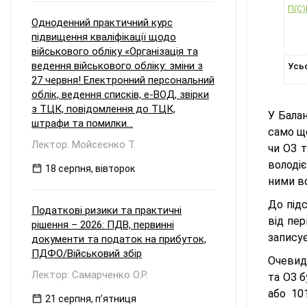
П(С)
Одноденний практичний курс
підвищення кваліфікації щодо
військового обліку «Організація та
ведення військового обліку: зміни з
Усьо
27 червня! Електронний персональний
облік, ведення списків, е-ВОД, звірки
з ТЦК, повідомлення до ТЦК,
У Балан
штрафи та помилки...
само що
Лектор: Мойсеєнко Т.
чи ОЗ 
володі
18 серпня, вівторок
ними во
До під
Податкові ризики та практичні
від пер
рішення – 2026: ПДВ, первинні
записує
документи та податок на прибуток,
ПДФО/Військовий збір
Очевид
Лектор: Самарченко О.Р.
та ОЗ б
або 10
21 серпня, пʼятниця