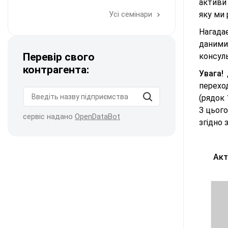
активи
Усі семінари
яку ми
Нагада
даними
Перевір свого
консул
контрагента:
Увага!
Д
перехо
(рядок 
З цього
сервіс надано
OpenDataBot
згідно 
Акт