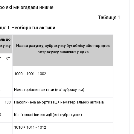
ро які ми згадали нижче.
Таблиця 1
іл І. Необоротні активи
альдо
ахунку
Назва рахунку, субрахунку бухобліку або порядок
розрахунку значення рядка
т
Кт
1000 = 1001 - 1002
2
Нематеріальні активи (всі субрахунки)
133
Накопичена амортизація нематеріальних активів
5
Капітальні інвестиції (всі субрахунки)
1010 = 1011 - 1012