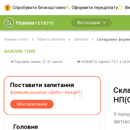
Спробувати безкоштовно
Оформити передплату
Ви
Новини і статті
Всі розділи
Новини і статті
Облік та звітність
Звітність
Складаємо форми «
ВАЖЛИВІ ТЕМИ
🔉Підсумки тижня. 27-31 липня
💔 НОВИЙ (!) перелік ТОТ з 24.06
Поставити запитання
Скла
фахівцям редакції «Дебет-Кредит»
НП(
Моє запитання
У попе
звітні
Головне