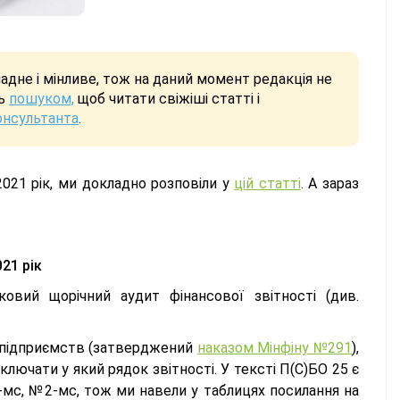
дне і мінливе, тож на даний момент редакція не
сь
пошуком,
щоб читати свіжіші статті і
онсультанта
.
2021 рік, ми докладно розповіли у
цій статті
. А зараз
21 рік
ковий щорічний аудит фінансової звітності (див.
у підприємств (затверджений
наказом Мінфіну №291
),
ключати у який рядок звітності. У тексті П(С)БО 25 є
мс, №2-мс, тож ми навели у таблицях посилання на