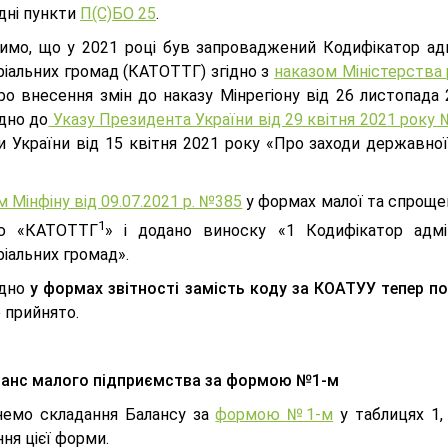
дні пункти
П(С)БО 25
.
имо, що у 2021 році був запроваджений Кодифікатор адм
ріальних громад (КАТОТТГ) згідно з
наказом Міністерства 
ро внесення змін до наказу Мінрегіону від 26 листопада
дно до
Указу Президента України від 29 квітня 2021 року
 України від 15 квітня 2021 року «Про заходи державної 
 Мінфіну від 09.07.2021 р. №385
у формах малої та спрощен
1
ю «КАТОТТГ
» і додано виноску «1 Кодифікатор адмін
іальних громад».
ідно
у формах звітності замість коду за КОАТУУ тепер п
 прийнято.
анс малого підприємства за формою №1-м
немо складання Балансу за
формою №1-м
у таблицях 1,
ня цієї форми.