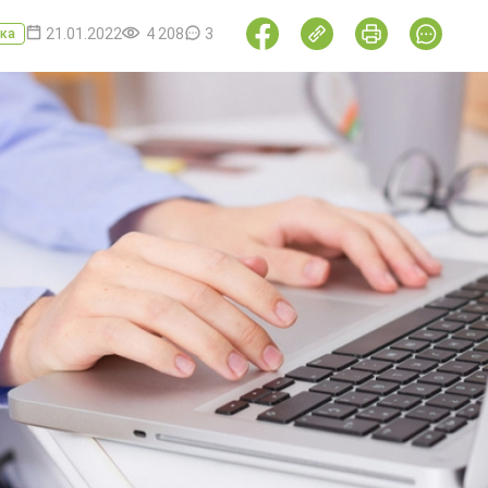
21.01.2022
4 208
3
ка