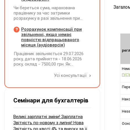
Загалом
Чи береться сума, нарахована
працівнику за час затримки
розрахунку в разі звільнення при
обчсиленні середньомісячної
заробітної плати (винагороди), для
Розрахунок компенсації при
розрахунку внеску на підтримку
звільненні, якщо немає
працевлаштування осіб з
повністю відпрацьованого
інвалідністю?
місяця (аудіоверсія)
регл
Працівник звільняється 29.07.2026
року, дата прийняття - 18.06.2026
року, оклад - 7500,00 грн. Як
Нема
розрахувати компенсацію трьох
невикористаних днів відпустки при
П(С)
Усі консультації
звільненні?
Перв
Семінари для бухгалтерів
Нако
Неза
Великі зарплатні зміни! Зарплатна
Звітність по-новому з липня! Нова
Осно
Звітність по квоті 4% та внеску за її