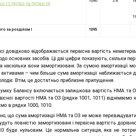
1090
2.6
1
БО 17
,
П(С)БО 10
,
П(С)БО 19
1
го за розділом I
1095
сі довідково відображається первісна вартість нематеріал
до основних засобів. Ці дві цифри показують, скільки пе
та наскільки вони замортизовані. За сумою амортизації м
є активами – чим більше сума амортизації наближається 
лодіє. Втім, це достатньо приблизне припущення.
сумку Балансу включається залишкова вартість НМА та ОЗ
вісної вартості НМА та ОЗ (рядки 1001, 1011) віднімаємо 
мо в рядки 1000, 1010.
но, що сума амортизації НМА та ОЗ не може перевищувати 
удуть повністю замортизовані і первісна вартість дорівню
10 буде нульовим. Це нормальна ситуація, яка не потре