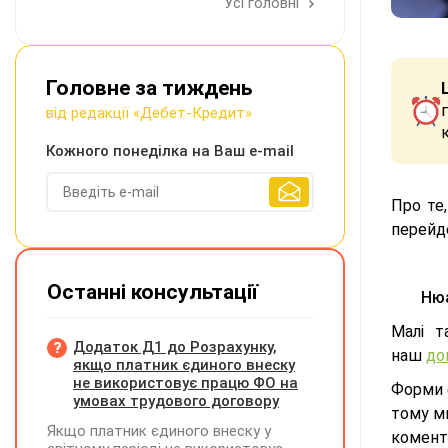
Усі головні
Головне за тиждень
від редакції «Дебет-Кредит»
Кожного понеділка на Ваш e-mail
Про те,
перейд
Останні консультації
Нюа
Малі т
Додаток Д1 до Розрахунку,
наш
до
якщо платник єдиного внеску
не використовує працю ФО на
Форми 
умовах трудового договору
тому ми
Якщо платник єдиного внеску у
комент