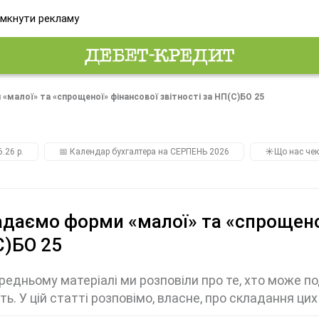
мкнути рекламу
малої» та «спрощеної» фінансової звітності за НП(С)БО 25
.26 р.
📅 Календар бухгалтера на СЕРПЕНЬ 2026
☀️Що нас чек
даємо форми «малої» та «спрощеної
С)БО 25
редньому матеріалі ми розповіли про те, хто може п
сть. У цій статті розповімо, власне, про складання ци