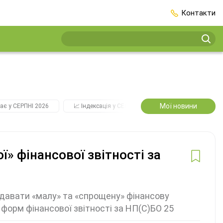
Контакти
Мої новини
ає у СЕРПНІ 2026
📈 Індексація у СЕРПНІ
2️⃣0️⃣2️⃣7️⃣ Усі ключо
» фінансової звітності за
одавати «малу» та «спрощену» фінансову
х форм фінансової звітності за НП(С)БО 25