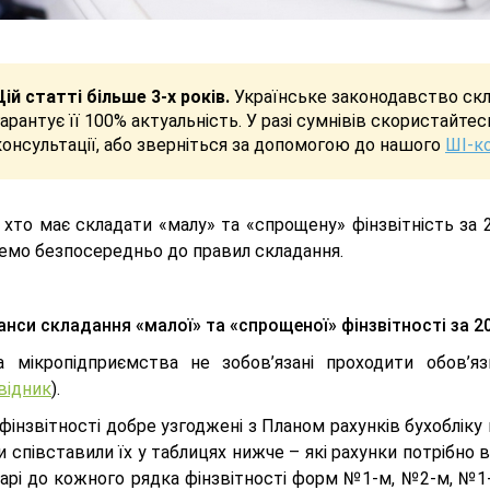
Цій статті більше 3-х років.
Українське законодавство скла
гарантує її 100% актуальність. У разі сумнівів скористайте
консультації, або зверніться за допомогою до нашого
ШІ-к
 хто має складати «малу» та «спрощену» фінзвітність за 
емо безпосередньо до правил складання.
нси складання «малої» та «спрощеної» фінзвітності за 20
а мікропідприємства не зобов’язані проходити обов’яз
відник
).
фінзвітності добре узгоджені з Планом рахунків бухоблік
 співставили їх у таблицях нижче – які рахунки потрібно в
арі до кожного рядка фінзвітності форм №1-м, №2-м, №1-