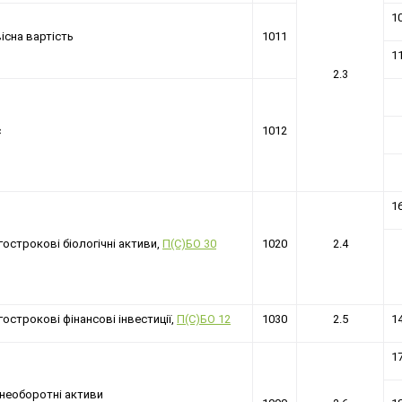
1
існа вартість
1011
1
2.3
с
1012
1
острокові біологічні активи,
П(С)БО 30
1020
2.4
острокові фінансові інвестиції,
П(С)БО 12
1030
2.5
1
1
 необоротні активи