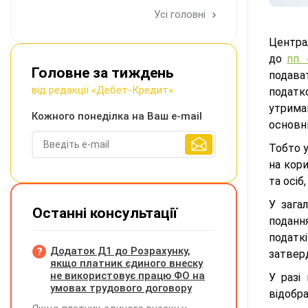
Усі головні
Центра
до
пп. 
Головне за тиждень
подава
від редакції «Дебет-Кредит»
податко
утриман
Кожного понеділка на Ваш e-mail
основни
Тобто у
на кори
та осіб
У зага
Останні консультації
поданн
податк
Додаток Д1 до Розрахунку,
затве
якщо платник єдиного внеску
не використовує працю ФО на
У разі
умовах трудового договору
відобр