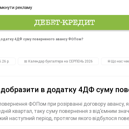
мкнути рекламу
 додатку 4ДФ суму поверненого авансу ФОПом?
.26 р.
📅 Календар бухгалтера на СЕРПЕНЬ 2026
☀️Що нас чек
ідобразити в додатку 4ДФ суму по
 повернення ФОПом при розірванні договору авансу, 
дній квартал, таку суму повернення з від’ємним зна
кий наступний період, протягом якого відбулося пов