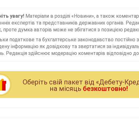
іть увагу!
Матеріали в розділі «Новини», а також коментар
нніх експертів та представників державних органів. Редак
, проте думка авторів може не збігатися з позицією редакц
льки податкове та бухгалтерське законодавство постійно
дену інформацію як довідкову та звертатися за індивідуа
ь. Редакція здійснює модерацію коментарів відповідно до 
Оберiть свiй пакет вiд «Дебету-Кре
на мiсяць
безкоштовно!