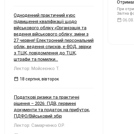
Отримал
При отри
Звітна фо
Одноденний практичний курс
06.08
підвищення кваліфікації щодо
військового обліку «Організація та
ведення військового обліку: зміни з
27 червня! Електронний персональний
облік, ведення списків, е-ВОД, звірки
з ТЦК, повідомлення до ТЦК,
штрафи та помилки...
Лектор: Мойсеєнко Т.
18 серпня, вівторок
Податкові ризики та практичні
рішення – 2026: ПДВ, первинні
документи та податок на прибуток,
ПДФО/Військовий збір
Лектор: Самарченко О.Р.