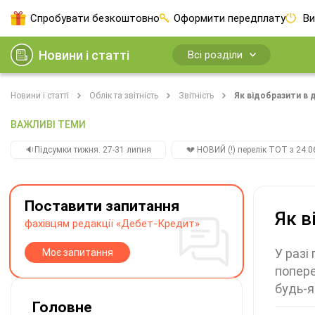
Спробувати безкоштовно
Оформити передплату
Ви
Новини і статті
Всі розділи
Новини і статті
Облік та звітність
Звітність
Як відобразити в
ВАЖЛИВІ ТЕМИ
🔉Підсумки тижня. 27-31 липня
💔 НОВИЙ (!) перелік ТОТ з 24.06
Поставити запитання
Як в
фахівцям редакції «Дебет-Кредит»
У разі
Моє запитання
попере
будь-я
Головне