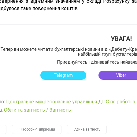
овернення з від’ємним значенням у складі Розрахунку за
ідбулося таке повернення коштів.
УВАГА!
Тепер ви можете читати бухгалтерські новини від «Дебету-Кред
найбільшій групі бухгалтері
Приєднуйтесь і дізнавайтесь найваж
Telegram
Viber
ло:
Центральне міжрегіональне управління ДПС по роботі з
а:
Облік та звітність
/
Звітність
Фізособи-підприємці
Єдина звітність