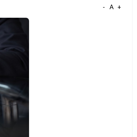
-
A
+