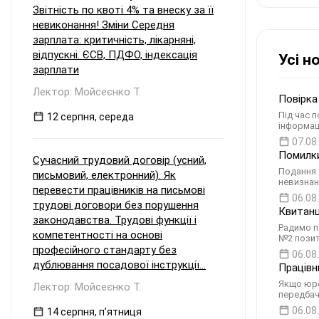
Звітність по квоті 4% та внеску за її
невиконання! Зміни Середня
зарплата: критичність, лікарняні,
відпускні. ЄСВ, ПДФО, індексація
Усі н
зарплати
Лектор: Мойсеєнко Т.
Повірка
Під час п
12 серпня, середа
інформац
07.08
Помилки
Сучасний трудовий договір (усний,
Подання 
письмовий, електронний). Як
невизнан
перевести працівників на письмові
06.08
трудові договори без порушення
Квитанц
законодавства. Трудові функції і
Радимо пе
компетентності на основі
№2 позит
професійного стандарту без
06.08
дублювання посадової інструкції...
Працівн
Якщо юро
Лектор: Мойсеєнко Т.
передбач
06.08
14 серпня, пʼятниця