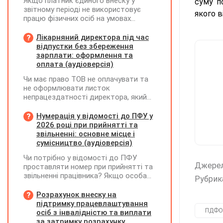
Якщо платник єдиного внеску у
суму п
звітному періоді не використовує
якого в
працю фізичних осіб на умовах
трудового договору (контракту) або
на інших умовах, передбачених
Лікарняний директора під час
законодавством, Додаток Д1/
відпустки без збереження
Додаток ФІЗ-Д1 за відповідний
зарплати: оформлення та
період не подається
оплата (аудіоверсія)
Чи має право ТОВ не оплачувати та
не оформлювати листок
непрацездатності директора, який
перебуває у відпустці без
збереження заробітної плати під час
Нумерація у відомості до ПФУ у
призупинення діяльності
2026 році при прийнятті та
підприємства?
звільненні: основне місце і
сумісництво (аудіоверсія)
Чи потрібно у відомості до ПФУ
Джере
проставляти номер при прийнятті та
звільненні працівника? Якщо особа
Рубрик
одночасно працювала за основним
місцем роботи та за сумісництвом,
Розрахунок внеску на
чи рахується це як два роботодавці?
підтримку працевлаштування
ПДФО
осіб з інвалідністю та виплати
за затримку розрахунку