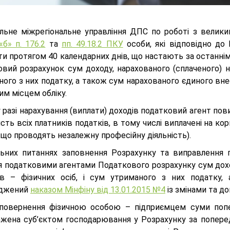
льне міжрегіональне управління ДПС по роботі з велик
«б» п. 176.2
та
пп. 49.18.2 ПКУ
особи, які відповідно до
ти протягом 40 календарних днів, що настають за останні
вий розрахунок сум доходу, нарахованого (сплаченого) на
ого з них податку, а також сум нарахованого єдиного вне
м місцем обліку.
 разі нарахування (виплати) доходів податковий агент пов
сть всіх платників податків, в тому числі виплачені на ко
, що проводять незалежну професійну діяльність).
льних питаннях заповнення Розрахунку та виправлення
я податковими агентами Податкового розрахунку сум доход
ів – фізичних осіб, і сум утриманого з них податку,
рджений
наказом Мінфіну від 13.01.2015 №4
із змінами та д
 повернення фізичною особою – підприємцем суми попер
ажена суб’єктом господарювання у Розрахунку за поперед