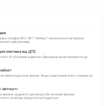
ідки
вуара у графах 08.2–08.7 Таблиці 1 зазначається актуальна
новлено цей рівнемір
 для платника від ДПС
полі 10 «Особливі відмітки» Декларації може призвести до
кабінет
з які були подані нові форми. Якщо податковий агент отримує кв.
ї звітності
на умовах трудового договору або на інших умовах,
ності за місяць (квартал) не подається