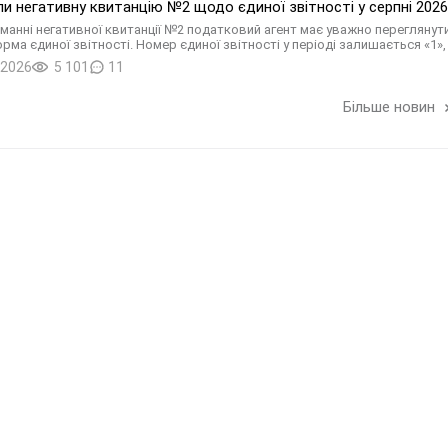
и негативну квитанцію №2 щодо єдиної звітності у серпні 2026 
манні негативної квитанції №2 податковий агент має уважно переглянути
рма єдиної звітності. Номер єдиної звітності у періоді залишається «1», 
.2026
5 101
11
Більше новин