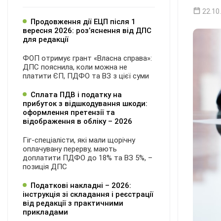
22.10
Продовження дії ЕЦП після 1
вересня 2026: розʼяснення від ДПС
для редакції
ФОП отримує грант «Власна справа»:
ДПС пояснила, коли можна не
платити ЄП, ПДФО та ВЗ з цієї суми
Сплата ПДВ і податку на
прибуток з відшкодування шкоди:
оформлення претензії та
відображення в обліку – 2026
Гіг-спеціалісти, які мали щорічну
оплачувану перерву, мають
доплатити ПДФО до 18% та ВЗ 5%, –
позиція ДПС
Податкові накладні – 2026:
інструкція зі складання і реєстрації
від редакції з практичними
прикладами