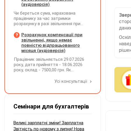
(аудіоверсія)
Чи береться сума, нарахована
Зверн
працівнику за час затримки
сторо
розрахунку в разі звільнення при
даних
обчсиленні середньомісячної
заробітної плати (винагороди), для
Розрахунок компенсації при
Оскі
розрахунку внеску на підтримку
звільненні, якщо немає
наве
працевлаштування осіб з
повністю відпрацьованого
інвалідністю?
рішен
місяця (аудіоверсія)
Працівник звільняється 29.07.2026
року, дата прийняття - 18.06.2026
року, оклад - 7500,00 грн. Як
розрахувати компенсацію трьох
невикористаних днів відпустки при
Усі консультації
звільненні?
Семінари для бухгалтерів
Великі зарплатні зміни! Зарплатна
Звітність по-новому з липня! Нова