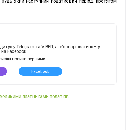
 будь-який наступний податковий період, протягом
иту» у Telegram та VIBER, а обговорювати їх – у
в на Facebook
ливіші новини першими!
Facebook
 великими платниками податків