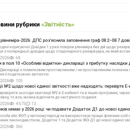
овини рубрики
«Звітність»
 рівнеміра-2026: ДПС роз'яснила заповнення граф 08.2–08.7 дов
одачі коригуючої Довідки 1 у разі повірки рівнеміра без дій щодо резер
ія з попередньої довідки щодо стаціонарного резервуара, на який вста
.2026
68
 в полі 10 «Особливі відмітки» декларації з прибутку: наслідки
Декларації з помилковим проставленням / не проставленням позначки у 
ня її податковою звітністю
.2026
105
ії №2 щодо нової єдиної звітності вже надходять: перевірте Е-
ревірити сьогодні квитанції №2 в Е-кабінеті та в інших програмах, чере
ивну, то все, можна відпочити до наступного подання
.2026
4 673
13
иків немає у 2026 році: чи подавати Додаток Д1 до нової єдино
соба або ФОП у звітному періоді не використовує працю фізичних осіб 
ених законодавством, Додаток 1 та Додаток ФІЗ-Д1 до нової єдиної звіт
.2026
366