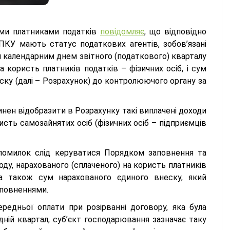
ими платниками податків
повідомляє
, що відповідно
 ПКУ мають статус податкових агентів, зобов’язані
м календарним днем звітного (податкового) кварталу
 користь платників податків – фізичних осіб, і сум
ску (далі – Розрахунок) до контролюючого органу за
инен відобразити в Розрахунку такі виплачені доходи
ристь самозайнятих осіб (фізичних осіб – підприємців
 помилок слід керуватися Порядком заповнення та
у, нарахованого (сплаченого) на користь платників
 а також сум нарахованого єдиного внеску, який
оповненнями.
едньої оплати при розірванні договору, яка була
ній квартал, суб’єкт господарювання зазначає таку