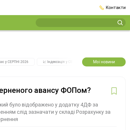
Контакти
Мої новини
ає у СЕРПНІ 2026
📈 Індексація у СЕРПНІ
2️⃣0️⃣2️⃣7️⃣ Усі ключо
верненого авансу ФОПом?
який було відображено у додатку 4ДФ за
ченням слід зазначати у складі Розрахунку за
ернення