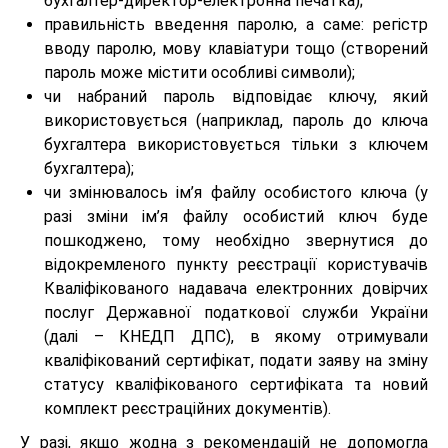
бухгалтер-директор-електронна печатка);
правильність введення паролю, а саме: регістр
вводу паролю, мову клавіатури тощо (створений
пароль може містити особливі символи);
чи набраний пароль відповідає ключу, який
використовується (наприклад, пароль до ключа
бухгалтера використовується тільки з ключем
бухгалтера);
чи змінювалось ім’я файлу особистого ключа (у
разі зміни ім’я файлу особистий ключ буде
пошкоджено, тому необхідно звернутися до
відокремленого пункту реєстрації користувачів
Кваліфікованого надавача електронних довірчих
послуг Державної податкової служби України
(далі – КНЕДП ДПС), в якому отримували
кваліфікований сертифікат, подати заяву на зміну
статусу кваліфікованого сертифіката та новий
комплект реєстраційних документів).
У разі, якщо жодна з рекомендацій не допомогла