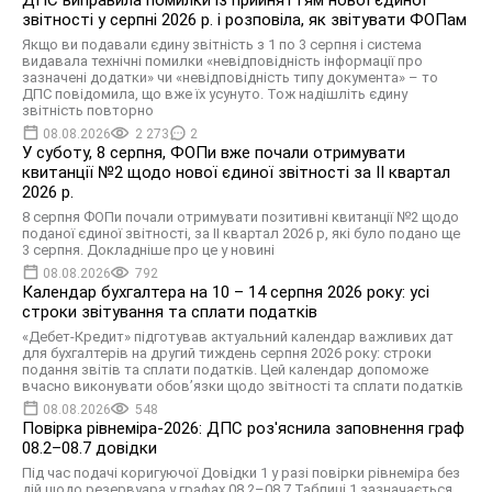
ДПС виправила помилки із прийняттям нової єдиної
звітності у серпні 2026 р. і розповіла, як звітувати ФОПам
Якщо ви подавали єдину звітність з 1 по 3 серпня і система
видавала технічні помилки «невідповідність інформації про
зазначені додатки» чи «невідповідність типу документа» – то
ДПС повідомила, що вже їх усунуто. Тож надішліть єдину
звітність повторно
08.08.2026
2 273
2
У суботу, 8 серпня, ФОПи вже почали отримувати
квитанції №2 щодо нової єдиної звітності за ІІ квартал
2026 р.
8 серпня ФОПи почали отримувати позитивні квитанції №2 щодо
поданої єдиної звітності, за ІІ квартал 2026 р, які було подано ще
3 серпня. Докладніше про це у новині
08.08.2026
792
Календар бухгалтера на 10 – 14 серпня 2026 року: усі
строки звітування та сплати податків
«Дебет-Кредит» підготував актуальний календар важливих дат
для бухгалтерів на другий тиждень серпня 2026 року: строки
подання звітів та сплати податків. Цей календар допоможе
вчасно виконувати обов’язки щодо звітності та сплати податків
08.08.2026
548
Повірка рівнеміра-2026: ДПС роз'яснила заповнення граф
08.2–08.7 довідки
Під час подачі коригуючої Довідки 1 у разі повірки рівнеміра без
дій щодо резервуара у графах 08.2–08.7 Таблиці 1 зазначається