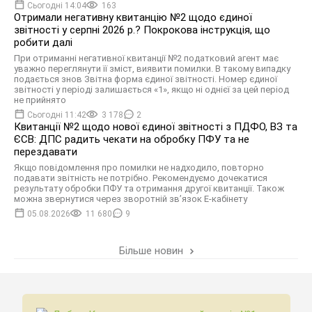
Сьогодні 14:04
163
Отримали негативну квитанцію №2 щодо єдиної
звітності у серпні 2026 р.? Покрокова інструкція, що
робити далі
При отриманні негативної квитанції №2 податковий агент має
уважно переглянути її зміст, виявити помилки. В такому випадку
подається знов Звітна форма єдиної звітності. Номер єдиної
звітності у періоді залишається «1», якщо ні однієї за цей період
не прийнято
Сьогодні 11:42
3 178
2
Квитанції №2 щодо нової єдиної звітності з ПДФО, ВЗ та
ЄСВ: ДПС радить чекати на обробку ПФУ та не
перездавати
Якщо повідомлення про помилки не надходило, повторно
подавати звітність не потрібно. Рекомендуємо дочекатися
результату обробки ПФУ та отримання другої квитанції. Також
можна звернутися через зворотній зв’язок Е-кабінету
05.08.2026
11 680
9
Більше новин