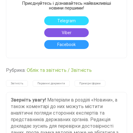
Приєднуйтесь і дізнавайтесь найважливіші
новини першими!
Telegram
Viber
Facebook
Рубрика:
Облік та звітність
/
Звітність
Звітність
Первинні документи
Примірні форми
Зверніть увагу!
Матеріали в розділі «Новини», а
також коментарі до них можуть містити
аналітичні погляди сторонніх експертів та
представників державних органів. Редакція
докладає зусиль для перевірки достовірності
даних, проте думка авторів може не збігатися з