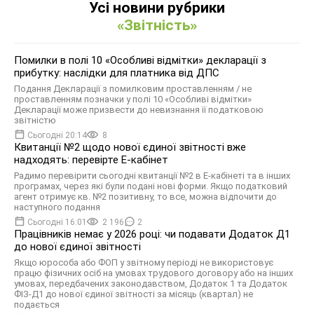
Усі новини рубрики
«Звітність»
Помилки в полі 10 «Особливі відмітки» декларації з
прибутку: наслідки для платника від ДПС
Подання Декларації з помилковим проставленням / не
проставленням позначки у полі 10 «Особливі відмітки»
Декларації може призвести до невизнання її податковою
звітністю
Сьогодні 20:14
8
Квитанції №2 щодо нової єдиної звітності вже
надходять: перевірте Е-кабінет
Радимо перевірити сьогодні квитанції №2 в Е-кабінеті та в інших
програмах, через які були подані нові форми. Якщо податковий
агент отримує кв. №2 позитивну, то все, можна відпочити до
наступного подання
Сьогодні 16:01
2 196
2
Працівників немає у 2026 році: чи подавати Додаток Д1
до нової єдиної звітності
Якщо юрособа або ФОП у звітному періоді не використовує
працю фізичних осіб на умовах трудового договору або на інших
умовах, передбачених законодавством, Додаток 1 та Додаток
ФІЗ-Д1 до нової єдиної звітності за місяць (квартал) не
подається