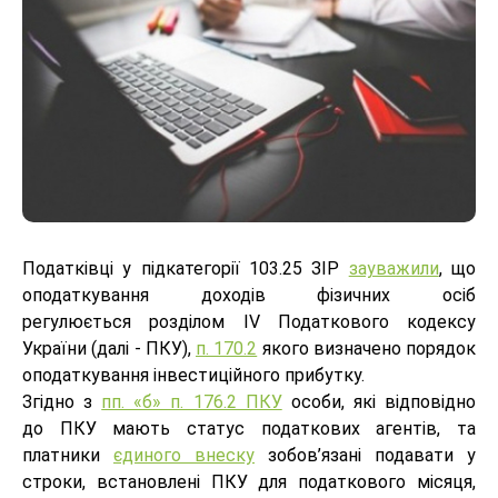
Податківці у підкатегорії 103.25 ЗІР
зауважили
, що
оподаткування доходів фізичних осіб
регулюється розділом ІV Податкового кодексу
України (далі - ПКУ),
п. 170.2
якого визначено порядок
оподаткування інвестиційного прибутку.
Згідно з
пп. «б» п. 176.2 ПКУ
особи, які відповідно
до ПКУ мають статус податкових агентів, та
платники
єдиного внеску
зобов’язані подавати у
строки, встановлені ПКУ для податкового місяця,