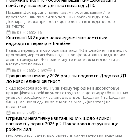
Помилки в полі 10 «Особливі відмітки» декларації з
прибутку: наслідки для платника від ДПС
Подання Декларації з помилковим проставленням / не
проставленням позначки у полі 10 «Особливі відмітки»
Декларації може призвести до невизнання її податковою
звітністю
06.08.2026
36
Квитанції №2 щодо нової єдиної звітності вже
надходять: перевірте Е-кабінет
Радимо перевірити сьогодні квитанції №2 в Е-кабінеті та в інших
програмах, через які були подані нові форми. Якщо податковий
агент отримує кв. №2 позитивну, то все, можна відпочити до
наступного подання
06.08.2026
2 592
4
Працівників немає у 2026 році: чи подавати Додаток Д1
до нової єдиної звітності
Якщо юрособа або ФОП у звітному періоді не використовує
працю фізичних осіб на умовах трудового договору або на інших
умовах, передбачених законодавством, Додаток 1 та Додаток
ФІЗ-Д1 до нової єдиної звітності за місяць (квартал) не
подається
06.08.2026
217
Отримали негативну квитанцію №2 щодо єдиної
звітності у серпні 2026 р.? Покрокова інструкція, що
робити далі
При отриманні негативної квитанції №2 податковий агент має