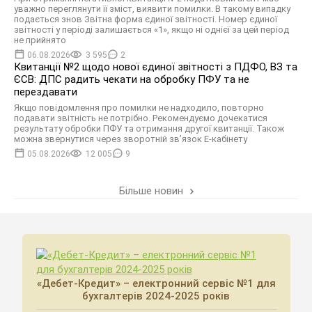
уважно переглянути її зміст, виявити помилки. В такому випадку
подається знов Звітна форма єдиної звітності. Номер єдиної
звітності у періоді залишається «1», якщо ні однієї за цей період
не прийнято
06.08.2026
3 595
2
Квитанції №2 щодо нової єдиної звітності з ПДФО, ВЗ та
ЄСВ: ДПС радить чекати на обробку ПФУ та не
перездавати
Якщо повідомлення про помилки не надходило, повторно
подавати звітність не потрібно. Рекомендуємо дочекатися
результату обробки ПФУ та отримання другої квитанції. Також
можна звернутися через зворотній зв’язок Е-кабінету
05.08.2026
12 005
9
Більше новин
«Дебет-Кредит» – електронний сервіс №1 для
бухгалтерів 2024-2025 років