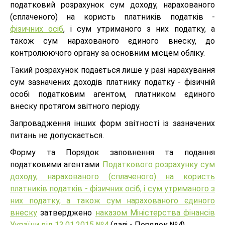
податковий розрахунок сум доходу, нарахованого
(сплаченого) на користь платників податків -
фізичних осіб
, і сум утриманого з них податку, а
також сум нарахованого єдиного внеску, до
контролюючого органу за основним місцем обліку.
Такий розрахунок подається лише у разі нарахування
сум зазначених доходів платнику податку - фізичній
особі податковим агентом, платником єдиного
внеску протягом звітного періоду.
Запровадження інших форм звітності із зазначених
питань не допускається.
Форму та Порядок заповнення та подання
податковими агентами
Податкового розрахунку сум
доходу, нарахованого (сплаченого) на користь
платників податків - фізичних осіб, і сум утриманого з
них податку, а також сум нарахованого єдиного
внеску
затверджено
наказом Міністерст
ва фінансів
України від 13.01.2015 №4
(далі - Порядок №4).