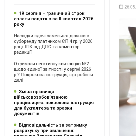
26.05
19 серпня – граничний строк
сплати податків за ІI квартал 2026
року
Наслідки здачі земельної ділянки в
суборенду платником ЄП 4 гр. у 2026
році: ІПК від ДПС та коментар
редакції
Отримали негативну квитанцію №2
щодо єдиної звітності у серпні 2026
р.? Покрокова інструкція, що робити
далі
Зміна прізвища
військовозобов’язаною
працівницею: покрокова інструкція
для бухгалтера та зразки
документів
Відповідальність за затримку
розрахунку при звільненні: