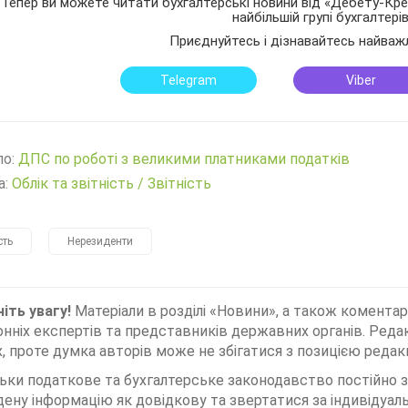
Тепер ви можете читати бухгалтерські новини від «Дебету-Кред
найбільшій групі бухгалтері
Приєднуйтесь і дізнавайтесь найваж
Telegram
Viber
ло:
ДПС по роботі з великими платниками податків
а:
Облік та звітність
/
Звітність
сть
Нерезиденти
іть увагу!
Матеріали в розділі «Новини», а також коментар
нніх експертів та представників державних органів. Редак
, проте думка авторів може не збігатися з позицією редакц
льки податкове та бухгалтерське законодавство постійно
дену інформацію як довідкову та звертатися за індивідуа