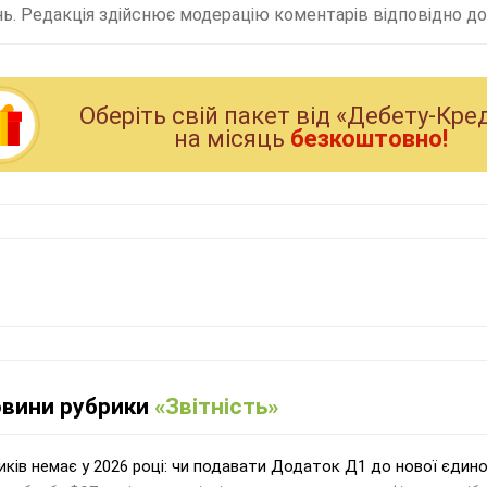
ь. Редакція здійснює модерацію коментарів відповідно до 
Оберiть свiй пакет вiд «Дебету-Кре
на мiсяць
безкоштовно!
овини рубрики
«Звітність»
иків немає у 2026 році: чи подавати Додаток Д1 до нової єдино