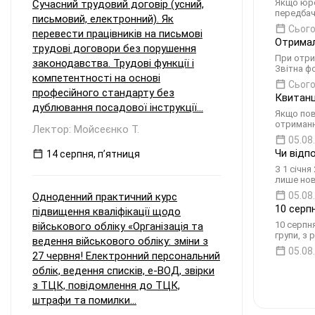
Якщо юро
Сучасний трудовий договір (усний,
передбач
письмовий, електронний). Як
Сього
перевести працівників на письмові
Отримал
трудові договори без порушення
При отри
законодавства. Трудові функції і
Звітна фо
компетентності на основі
Сього
професійного стандарту без
Квитанц
дублювання посадової інструкції...
Якщо пов
отриманн
Лектор: Мойсеєнко Т.
05.08
Чи відп
14 серпня, пʼятниця
З 1 січн
лише нов
05.08
Одноденний практичний курс
10 серп
підвищення кваліфікації щодо
10 серпн
військового обліку «Організація та
групи, з 
ведення військового обліку: зміни з
05.08
27 червня! Електронний персональний
облік, ведення списків, е-ВОД, звірки
з ТЦК, повідомлення до ТЦК,
штрафи та помилки...