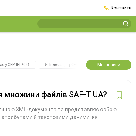
Контакти
Мої новини
ає у СЕРПНІ 2026
📈 Індексація у СЕРПНІ
2️⃣0️⃣2️⃣7️⃣ Усі ключо
я множини файлів SAF-T UA?
астиною XML-документа та представляє собою
 атрибутами й текстовими даними, які