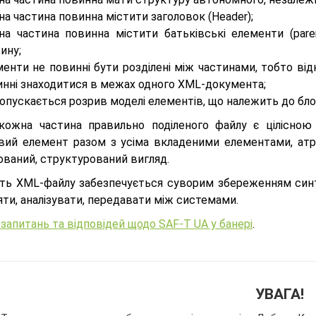
а частина повинна містити заголовок (Header);
на частина повинна містити батьківські елементи (pare
ину;
менти не повинні бути розділені між частинами, тобто ві
инні знаходитися в межах одного XML-документа;
опускається розрив моделі елементів, що належить до блок
кожна частина правильно поділеного файлу є цілісно
вий елемент разом з усіма вкладеними елементами, ат
ований, структурований вигляд.
ість XML-файлу забезпечується суворим збереженням син
ти, аналізувати, передавати між системами.
запитань та відповідей щодо SAF-T UA у банері
.
УВАГА!