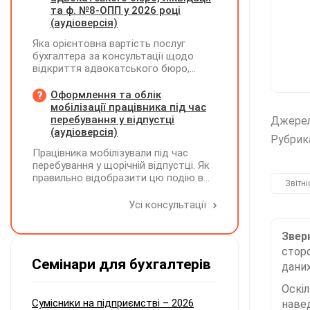
та ф. №8-ОПП у 2026 році
(аудіоверсія)
Яка орієнтовна вартість послуг
бухгалтера за консультації щодо
відкриття адвокатського бюро,
ліквідації незалежної адвокатської
діяльності та подання звіту за
Оформлення та облік
формою №8-ОПП?
мобілізації працівника під час
перебування у відпустці
Джере
(аудіоверсія)
Рубрик
Працівника мобілізували під час
перебування у щорічній відпустці. Як
правильно відобразити цю подію в
Звітні
кадровому, табельному,
бухгалтерському обліку та
Усі консультації
податковій звітності?
Зверн
сторо
Семінари для бухгалтерів
даних
Оскі
Сумісники на підприємстві – 2026
наве