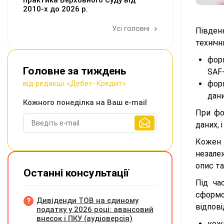
практика Верховного Суду від
2010-х до 2026 р.
Усі головні
Півден
техніч
фор
Головне за тиждень
SAF-
від редакції «Дебет-Кредит»
фор
дани
Кожного понеділка на Ваш e-mail
При фо
даних, 
Кожен 
незале
опис та
Останні консультації
Під ча
сформо
Дивіденди ТОВ на єдиному
відпові
податку у 2026 році: авансовий
внесок і ПКУ (аудіоверсія)
кож