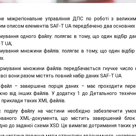
не міжрегіональне управління ДПС по роботі з велики
ним описом елементів SAF-T UA передбачено два основних 
мування одного файлу: полягає в тому, що один відбір д
T UA;
мування множини файлів: полягає в тому, що один відбі
х.
рмуванні множини файлів передбачається гнучке число фа
і всі вони разом містять повний набір даних SAF-T UA.
файл – завершена порція даних – має проходити перев
жно від інших файлів. У додатку 1 до Детального техніч
 приклади таких XML файлів.
с поділу файлу на частини необхідно забезпечити умо
ваного XML-документа, що містить завершений блок
дно до заданої схеми XSD. Це вимагає дотримання таких у
на частина повинна мати структуру автономного, незалеж