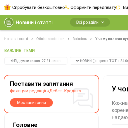
Спробувати безкоштовно
Оформити передплату
Ви
Новини і статті
Всі розділи
Новини і статті
Облік та звітність
Звітність
У чому полягає су
ВАЖЛИВІ ТЕМИ
🔉Підсумки тижня. 27-31 липня
💔 НОВИЙ (!) перелік ТОТ з 24.06
Поставити запитання
У чо
фахівцям редакції «Дебет-Кредит»
Кожна 
Моє запитання
корене
надают
Головне