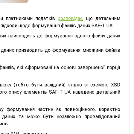
ми платниками податків
розповідає
, що детальним
підходи щодо формування файлів даних SAF-T UA:
аних призводить до формування одного файлу даних
р даних призводить до формування множини файлів
йлів, які сформовані на основі завершеної порції
ірку (тобто бути валідний) згідно зі схемою XSD
ного опису елементів SAF-T UA наведено детальний
ву формування частин як повноцінного, коректно
 даних та може бути незалежно провалідований
мов:
ного XML-документа;