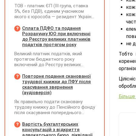
ТОВ - платник ЄП (ІІІ група, ставка
кожн
5%, без ПДВ), єдиним учасником
кож
якого є юрособа — резидент України,
част
у 2026 році планує розподілити та
виплатити дивіденди за рахунок
Сплата ПДФО та подання
еле
нерозподіленого прибутку 2024–2025
Розрахунку ЮО при включенні
пов
років у сумі 15 млн грн. Які податкові
до Реєстру великих платників
не д
наслідки виникають у ТОВ-емітента?
податків протягом року
Великий платник податків, який
Тобто 
протягом бюджетного року
корене
включений до Реєстру великих
організ
платників податків, сплачує ПДФО за
місцем попереднього обліку, а
Повторне подання сканованої
Цілісн
Податковий розрахунок подає за
трудової книжки до ПФУ після
обробля
новим (основним) місцем обліку
скасування звернення
(аудіоверсія)
Більше 
Як правильно подати скановану
трудову книжку до Пенсійного фонду
після скасування попереднього
звернення через відсутність підпису
на титульній сторінці — надсилати
Вартість бухгалтерських
лише виправлену сторінку чи всю
консультацій з відкриття
трудову книжку заново?
адвокатського бюро, ліквідації