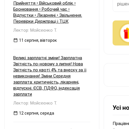
Прийняття • Військовий облік •
рішен
Бронювання • Робочий час •
Відпустки • Лікарняні • Звільнення.
Перевірки Держпраці і ТЦК
Лектор: Мойсеєнко Т.
11 серпня, вівторок
Великі зарплатні зміни! Зарплатна
Звітність по-новому з липня! Нова
Звітність по квоті 4% та внеску за її
невиконання! Зміни Середня
зарплата: критичність, лікарняні,
відпускні. ЄСВ, ПДФО, індексація
зарплати
Лектор: Мойсеєнко Т.
Усі н
12 серпня, середа
Працівн