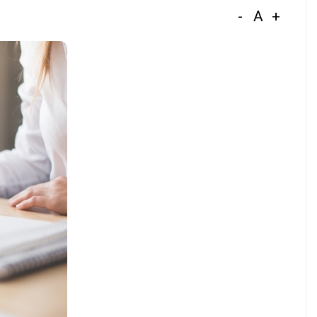
-
A
+