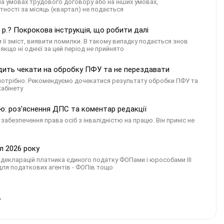
на умовах трудового договору або на інших умовах,
ності за місяць (квартал) не подається
р.? Покрокова інструкція, що робити далі
 її зміст, виявити помилки. В такому випадку подається знов
якщо ні однієї за цей період не прийнято
адить чекати на обробку ПФУ та не перездавати
потрібно. Рекомендуємо дочекатися результату обробки ПФУ та
кабінету
тю: роз'яснення ДПС та коментар редакції
забезпечення права осіб з інвалідністю на працю. Він приніс не
л 2026 року
: декларацій платника єдиного податку ФОПами і юрособами III
 для податкових агентів - ФОПів тощо