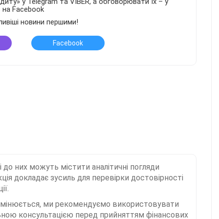
иту» у Telegram та VIBER, а обговорювати їх – у
в на Facebook
ливіші новини першими!
Facebook
і до них можуть містити аналітичні погляди
ція докладає зусиль для перевірки достовірності
ії.
 змінюється, ми рекомендуємо використовувати
льною консультацією перед прийняттям фінансових