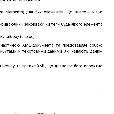
nt elements) для тих елементів, що внесені в цю
дкриваючий і закриваючий теги будь-якого елемента
у вибору (choice).
ю частиною XML-документа та представляє собою
рибутами й текстовими даними, які надають даним
таксису та правил XML, що дозволяє його коректно