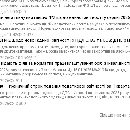
соба або ФОП у звітному періоді не використовує працю фізичних осіб 
ених законодавством, Додаток 1 та Додаток ФІЗ-Д1 до нової єдиної звіт
дні 14:04
9
и негативну квитанцію №2 щодо єдиної звітності у серпні 2026 
манні негативної квитанції №2 податковий агент має уважно переглянути
рма єдиної звітності. Номер єдиної звітності у періоді залишається «1», 
дні 11:42
1 425
ії №2 щодо нової єдиної звітності з ПДФО, ВЗ та ЄСВ: ДПС р
ідомлення про помилки не надходило, повторно подавати звітність не 
я другої квитанції. Також можна звернутися через зворотній зв’язок Е-
.2026
10 254
7
овідають філії за норматив працевлаштування осіб з інвалідніс
я 2026 року запрацював Закон України від 15.01.2025 №4219-IX щодо щодо 
ий механізм розрахунку та сплати, а й купу запитань
.2026
911
ня — граничний строк подання податкової звітності за II кварта
я є граничним строком подання до ДПС звітності за II квартал 2026 року
рентної плати, екологічного податку, єдиної звітності з ПДФО, ВЗ та ЄСВ
.2026
3 309
Більше новин