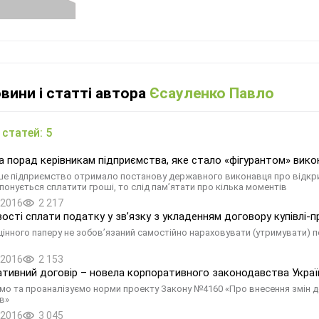
овини і статті автора
Єсауленко Павло
 статей: 5
а порад керівникам підприємства, яке стало «фігурантом» вик
е підприємство отримало постанову державного виконавця про відкри
понується сплатити гроші, то слід пам’ятати про кілька моментів
.2016
2 217
ості сплати податку у зв’язку з укладенням договору купівлі-п
цінного паперу не зобов’язаний самостійно нараховувати (утримувати) п
.2016
2 153
тивний договір – новела корпоративного законодавства Украї
мо та проаналізуємо норми проекту Закону №4160 «Про внесення змін д
в»
.2016
3 045