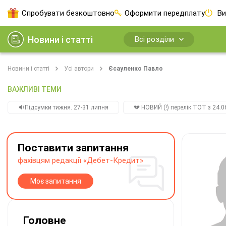
Спробувати безкоштовно
Оформити передплату
Ви
Новини і статті
Всі розділи
Новини і статті
Усі автори
Єсауленко Павло
ВАЖЛИВІ ТЕМИ
🔉Підсумки тижня. 27-31 липня
💔 НОВИЙ (!) перелік ТОТ з 24.06
Поставити запитання
фахівцям редакції «Дебет-Кредит»
Моє запитання
Головне