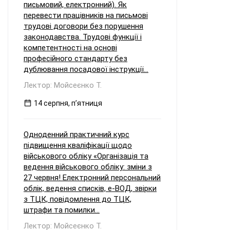
письмовий, електронний). Як
перевести працівників на письмові
трудові договори без порушення
законодавства. Трудові функції і
компетентності на основі
професійного стандарту без
дублювання посадової інструкції...
Лектор: Мойсеєнко Т.
14 серпня, пʼятниця
Одноденний практичний курс
підвищення кваліфікації щодо
військового обліку «Організація та
ведення військового обліку: зміни з
27 червня! Електронний персональний
облік, ведення списків, е-ВОД, звірки
з ТЦК, повідомлення до ТЦК,
штрафи та помилки...
Лектор: Мойсеєнко Т.