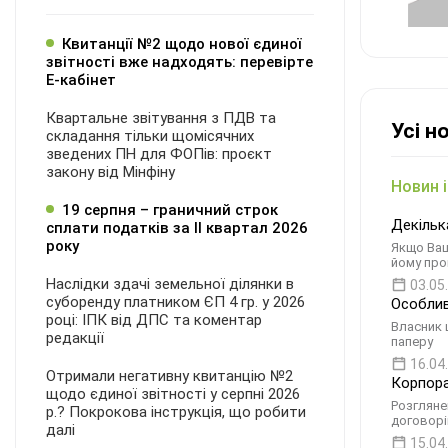
Квитанції №2 щодо нової єдиної
звітності вже надходять: перевірте
Е-кабінет
Квартальне звітування з ПДВ та
Усі н
складання тільки щомісячних
зведених ПН для ФОПів: проєкт
закону від Мінфіну
Новин і
19 серпня – граничний строк
Декільк
сплати податків за ІI квартал 2026
року
Якщо Ваш
йому про
Наслідки здачі земельної ділянки в
03.05
суборенду платником ЄП 4 гр. у 2026
Особлив
році: ІПК від ДПС та коментар
Власник 
редакції
паперу
16.04
Отримали негативну квитанцію №2
Корпора
щодо єдиної звітності у серпні 2026
Розгляне
р.? Покрокова інструкція, що робити
договорі
далі
15.04