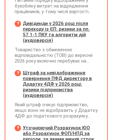
Питання порядку відображення у
бухобліку витрат на відрядження
працівників, у тому числі вартості
проживання в готелі, яке сплачено з
карткового рахунку працівника та
Дивіденди у 2026 році після
підтвердження таких операцій
переходу із ЄП: ризики за пп.
первинними документами, належать
57.1-1 ПКУ та алгоритм дій
до компетенції Мінфіну
(аудіоверсія)
Товариство з обмеженою
відповідальністю (ТОВ) до вересня
2026 року включно перебуває на
спрощеній системі оподаткування
(єдиний податок, 3 група, ставка 5%,
Штраф за невідображення
неплатник ПДВ). З 1 жовтня 2026
повернення ПФД директору в
року підприємство переходить на
Додатку 4ДФ у 2026 році:
загальну систему оподаткування
ризики підприємства
(стає платником податку на
(аудіоверсія)
прибуток). За результатами
Який штраф очікує підприємство,
діяльності у періоді 2024–2025 років
якщо воно не відобразить у Додатку
(під час перебування на спрощеній
4ДФ до податкового розрахунку
системі) підприємство отримало
повернення поворотної фінансової
чистий прибуток, сума
допомоги (ПФД) директору?
Уточнюючий Розрахунок ЮО
нерозподіленого прибутку в балансі
або Розрахунок ФОП/НПД за
становить 18 млн грн. Наприкінці
періоди, за якими минув строк
2026 року (вже після переходу на