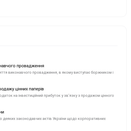
онавчого провадження
ття виконавчого провадження, в якому виступає боржником і
родажу цінних паперів
одаток на інвестиційний прибуток у зв’язку з продажом цінного
ни
о деяких законодавчих актів України щодо корпоративних