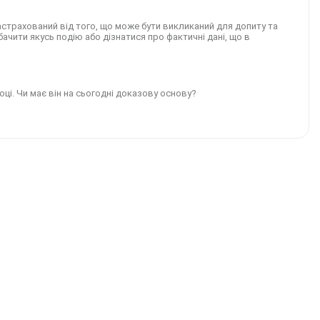
астрахований від того, що може бути викликаний для допиту та
ачити якусь подію або дізнатися про фактичні дані, що в
ці. Чи має він на сьогодні доказову основу?