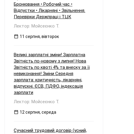
Бронювання • Робочий час •
Відпустки • Лікарняні • Звільнення.
Перевірки Держпраці і ТЦК
Лектор: Мойсеєнко Т.
11 серпня, вівторок
Великі зарплатні зміни! Зарплатна
Звітність по-новому з липня! Нова
Звітність по квоті 4% та внеску за її
невиконання! Зміни Середня
зарплата: критичність, лікарняні,
відпускні. ЄСВ, ПДФО, індексація
зарплати
Лектор: Мойсеєнко Т.
12 серпня, середа
Сучасний трудовий договір (усний,