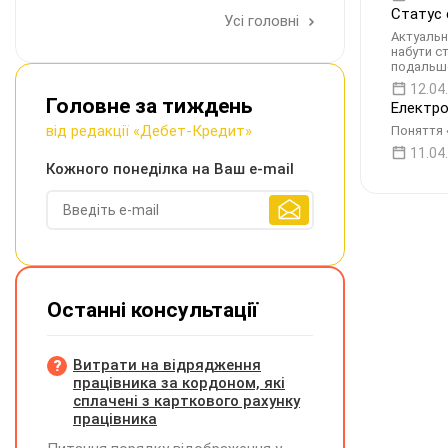
Статус 
Усі головні
Актуальн
набути с
подальш
12.04
Головне за тиждень
Електро
від редакції «Дебет-Кредит»
Поняття 
11.04
Кожного понеділка на Ваш e-mail
Останні консультації
Витрати на відрядження
працівника за кордоном, які
сплачені з карткового рахунку
працівника