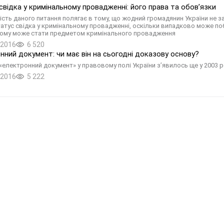
свідка у кримінальному провадженні: його права та обов’язки
ість даного питання полягає в тому, що жодний громадянин України не з
татус свідка у кримінальному провадженні, оскільки випадково може поб
ому може стати предметом кримінального провадження
.2016
6 520
нний документ: чи має він на сьогодні доказову основу?
«електронний документ» у правовому полі України з’явилось ще у 2003 ро
.2016
5 222