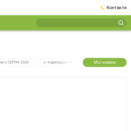
Контакти
Мої новини
ає у СЕРПНІ 2026
📈 Індексація у СЕРПНІ
2️⃣0️⃣2️⃣7️⃣ Усі ключо