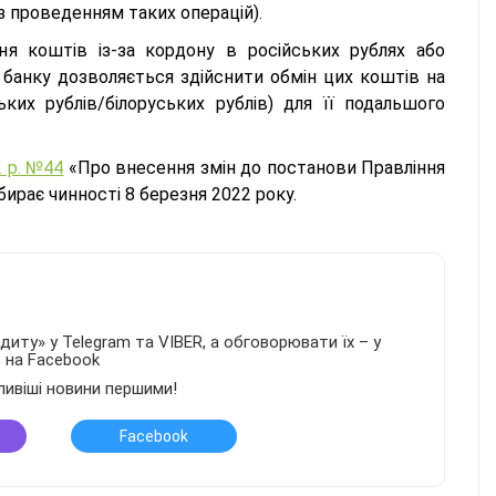
із проведенням таких операцій).
я коштів із-за кордону в російських рублях або
в банку дозволяється здійснити обмін цих коштів на
их рублів/білоруських рублів) для її подальшого
 р. №44
«Про внесення змін до постанови Правління
ирає чинності 8 березня 2022 року.
иту» у Telegram та VIBER, а обговорювати їх – у
в на Facebook
ливіші новини першими!
Facebook