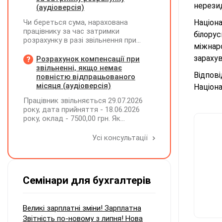
нерезид
(аудіоверсія)
Чи береться сума, нарахована
Націон
працівнику за час затримки
білору
розрахунку в разі звільнення при
міжнар
обчсиленні середньомісячної
заробітної плати (винагороди), для
зарахув
Розрахунок компенсації при
розрахунку внеску на підтримку
звільненні, якщо немає
Відпові
працевлаштування осіб з
повністю відпрацьованого
інвалідністю?
місяця (аудіоверсія)
Націона
Працівник звільняється 29.07.2026
року, дата прийняття - 18.06.2026
року, оклад - 7500,00 грн. Як
розрахувати компенсацію трьох
невикористаних днів відпустки при
Усі консультації
звільненні?
Семінари для бухгалтерів
Великі зарплатні зміни! Зарплатна
Звітність по-новому з липня! Нова