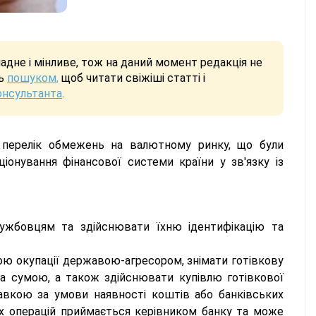
дне і мінливе, тож на даний момент редакція не
сь
пошуком,
щоб читати свіжіші статті і
онсультанта
.
перелік обмежень на валютному ринку, що були
іонування фінансової системи країни у зв'язку із
лужбовцям та здійснювати їхню ідентифікацію та
зою окупації державою-агресором, знімати готівкову
а сумою, а також здійснювати купівлю готівкової
авкою за умови наявності коштів або банківських
аких операцій приймається керівником банку та може