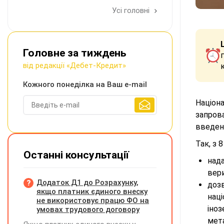
Усі головні
Головне за тиждень
від редакції «Дебет-Кредит»
Кожного понеділка на Ваш e-mail
Націон
запров
введен
Так, з 
Останні консультації
над
вери
Додаток Д1 до Розрахунку,
дозв
якщо платник єдиного внеску
нац
не використовує працю ФО на
іно
умовах трудового договору
мета