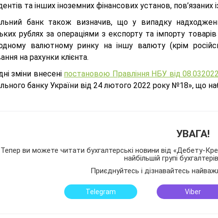
ентів та інших іноземних фінансових установ, пов’язаних 
альний банк також визначив, що у випадку надходженн
ських рублях за операціями з експорту та імпорту товарі
одному валютному ринку на іншу валюту (крім російськ
ання на рахунки клієнта.
дні зміни внесені
постановою Правління НБУ від 08.032022
льного банку України від 24 лютого 2022 року №18», що наб
УВАГА!
Тепер ви можете читати бухгалтерські новини від «Дебету-Кред
найбільшій групі бухгалтері
Приєднуйтесь і дізнавайтесь найваж
Telegram
Viber