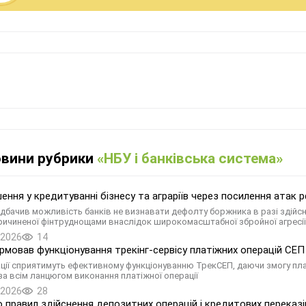
овини рубрики
«НБУ і банківська система»
ення у кредитуванні бізнесу та аграріїв через посилення атак рф
дбачив можливість банків не визнавати дефолту боржника в разі здійсн
причиненої фінтруднощами внаслідок широкомасштабної збройної агресі
.2026
14
рмовав функціонування трекінг-сервісу платіжних операцій СЕП
ації сприятимуть ефективному функціонуванню ТрекСЕП, даючи змогу пл
за всім ланцюгом виконання платіжної операції
.2026
28
о правил здійснення депозитних операцій і кредитових переказ