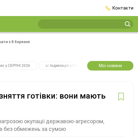
Контакти
ати з 8 березня
Мої новини
ає у СЕРПНІ 2026
📈 Індексація у СЕРПНІ
2️⃣0️⃣2️⃣7️⃣ Усі ключо
зняття готівки: вони мають
 загрозою окупації державою-агресором,
ків без обмежень за сумою