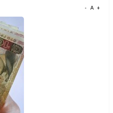
-
A
+