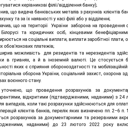
гуватися керівникові філії/відділення банку);
нив, що видача банківських металів з рахунків клієнтів 
ахунку та за їх наявності у касі філії або у відділенні;
начив, що на території України заборона на проведення о
 Білорусі та юридичних осіб, кінцевими бенефіціарн
рюється на соціальні виплати, виплати заробітної плати, о
х обов’язкових платежів;
ширив можливість для резидентів та нерезидентів здійс
ьки в гривнях, а й в іноземній валюті. Це стосується б
ьності яких є сприяння обороноздатності та мобілізаційній
торіальна оборона України, соціальний захист, охорона зд
ах воєнного стану.
уточнено, що проведення розрахунків за документа
арантіями, відкритими (підтвердженими, наданими) з 24 
я випадків, коли такі розрахунки здійснюються для оплат
перацій клієнтів банків, перелік яких визначено пп. 2–6 
ться розрахунків за документарними та резервними акре
ердженими, наданими) до 23 лютого 2022 року включ