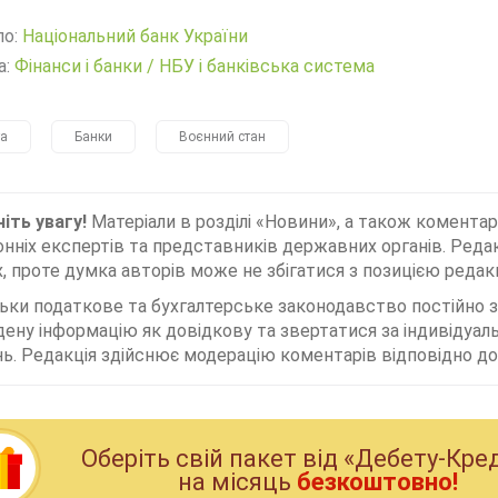
ло:
Нацiональний банк України
а:
Фінанси і банки
/
НБУ і банківська система
а
Банки
Воєнний стан
іть увагу!
Матеріали в розділі «Новини», а також коментар
нніх експертів та представників державних органів. Редак
, проте думка авторів може не збігатися з позицією редакц
льки податкове та бухгалтерське законодавство постійно
дену інформацію як довідкову та звертатися за індивідуа
ь. Редакція здійснює модерацію коментарів відповідно до 
Оберiть свiй пакет вiд «Дебету-Кре
на мiсяць
безкоштовно!