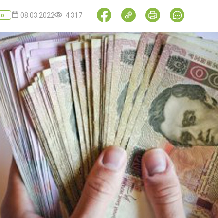
08.03.2022
4 317
во