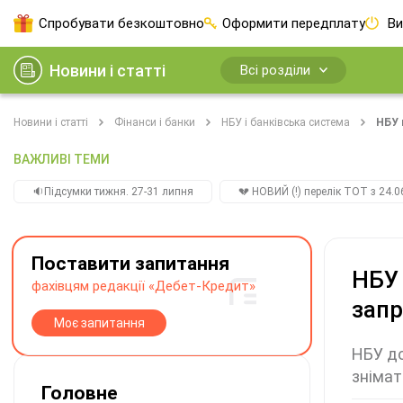
Спробувати безкоштовно
Оформити передплату
Ви
Новини і статті
Всі розділи
Новини і статті
Фінанси і банки
НБУ і банківська система
НБУ 
ВАЖЛИВІ ТЕМИ
🔉Підсумки тижня. 27-31 липня
💔 НОВИЙ (!) перелік ТОТ з 24.06
Поставити запитання
НБУ 
фахівцям редакції «Дебет-Кредит»
запр
Моє запитання
НБУ до
знімат
Головне