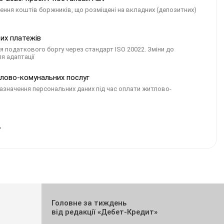
ення коштів боржників, що розміщені на вкладних (депозитних)
их платежів
 податкового боргу через стандарт ISO 20022. Зміни до
я адаптації
итлово-комунальних послуг
азначення персональних даних під час оплати житлово-
Головне за тиждень
від редакції «Дебет-Кредит»