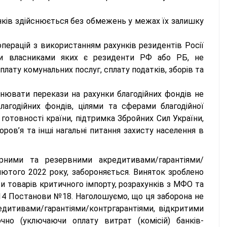
банків здійснюється без обмежень у межах їх залишку
перацій з використанням рахунків резидентів Росії
ими власниками яких є резиденти РФ або РБ, не
плату комунальних послуг, сплату податків, зборів та
нювати перекази на рахунки благодійних фондів не
лагодійних фондів, цілями та сферами благодійної
 готовності країни, підтримка Збройних Сил України,
оров’я та інші нагальні питання захисту населення в
рними та резервними акредитивами/гарантіями/
лютого 2022 року, забороняється. Виняток зроблено
и товарів критичного імпорту, розрахунків з МФО та
п. 14 Постанови №18. Наголошуємо, що ця заборона не
дитивами/гарантіями/контргарантіями, відкритими
но (уключаючи оплату витрат (комісій) банків-