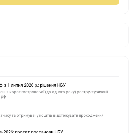
 з 1 липня 2026 р.: рішення НБУ
ення короткострокової (до одного року) реструктуризації
ї рф
атнику та отримувачу коштів відстежувати проходження
ів-2026: проєкт постанови НБУ