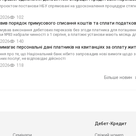
 проєктом постанови НБУ спрямовані на удосконалення процедури стягн
.2026
102
вив порядок примусового списання коштів та сплати податков
мував виконання дебетових переказів без згоди платника для погашення
и №83 набрали чинності з 1 серпня, а платіжні установи мають місяць дл
.2026
140
вимагає персональні дані платників на квитанціях за оплату ж
ня про те, що Національний банк нібито запровадив нові вимоги щодо з
них послуг, не відповідає дійсності
.2026
118
Більше новин
Дебет-Кредит
Семінари
Свіжий номер