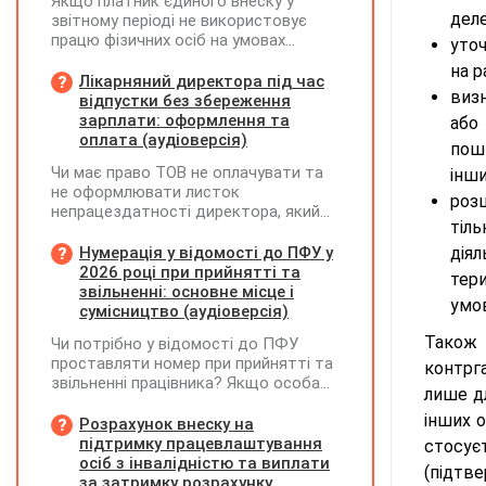
Якщо платник єдиного внеску у
деле
звітному періоді не використовує
працю фізичних осіб на умовах
уточ
трудового договору (контракту) або
на р
на інших умовах, передбачених
Лікарняний директора під час
виз
законодавством, Додаток Д1/
відпустки без збереження
Додаток ФІЗ-Д1 за відповідний
зарплати: оформлення та
або
період не подається
оплата (аудіоверсія)
поши
Чи має право ТОВ не оплачувати та
інши
не оформлювати листок
роз
непрацездатності директора, який
тіл
перебуває у відпустці без
збереження заробітної плати під час
Нумерація у відомості до ПФУ у
діял
призупинення діяльності
2026 році при прийнятті та
тери
підприємства?
звільненні: основне місце і
умов
сумісництво (аудіоверсія)
Також 
Чи потрібно у відомості до ПФУ
проставляти номер при прийнятті та
контрг
звільненні працівника? Якщо особа
лише дл
одночасно працювала за основним
інших о
місцем роботи та за сумісництвом,
Розрахунок внеску на
чи рахується це як два роботодавці?
підтримку працевлаштування
стосує
осіб з інвалідністю та виплати
(підтв
за затримку розрахунку