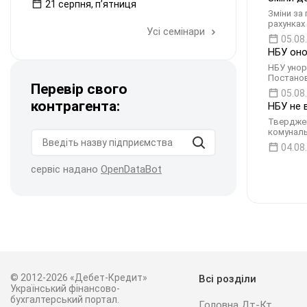
21 серпня, пʼятниця
Зміни за
рахунках
Усі семінари
05.08
НБУ оно
НБУ унор
Постанов
Перевір свого
05.08
контрагента:
НБУ не 
Тверджен
комуналь
04.08
сервіс надано
OpenDataBot
© 2012-2026 «Дебет-Кредит»
Всі розділи
Український фінансово-
бухгалтерський портал.
Головна Дт-Кт