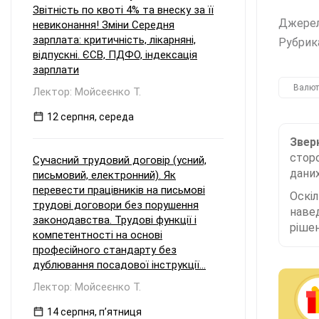
Звітність по квоті 4% та внеску за її
Джере
невиконання! Зміни Середня
зарплата: критичність, лікарняні,
Рубрик
відпускні. ЄСВ, ПДФО, індексація
зарплати
Валют
Лектор: Мойсеєнко Т.
12 серпня, середа
Зверн
сторо
Сучасний трудовий договір (усний,
даних
письмовий, електронний). Як
перевести працівників на письмові
Оскі
трудові договори без порушення
наве
законодавства. Трудові функції і
рішен
компетентності на основі
професійного стандарту без
дублювання посадової інструкції...
Лектор: Мойсеєнко Т.
14 серпня, пʼятниця