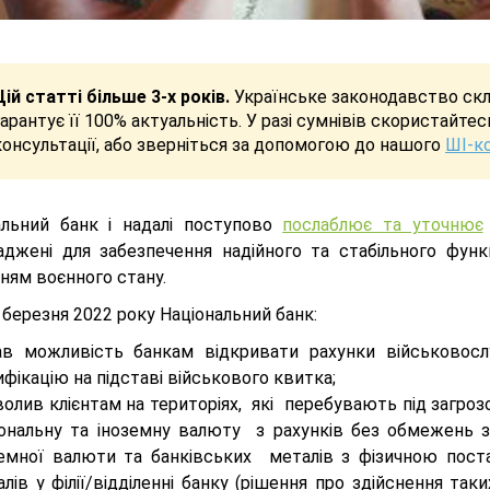
Цій статті більше 3-х років.
Українське законодавство скла
гарантує її 100% актуальність. У разі сумнівів скористайте
консультації, або зверніться за допомогою до нашого
ШІ-к
альний банк і надалі поступово
послаблює та уточнює
аджені для забезпечення надійного та стабільного функц
ням воєнного стану.
8 березня 2022 року Національний банк:
ав можливість банкам відкривати рахунки військовос
фікацію на підставі військового квитка;
олив клієнтам на територіях, які перебувають під загро
іональну та іноземну валюту з рахунків без обмежень з
земної валюти та банківських металів з фізичною пост
лів у філії/відділенні банку (рішення про здійснення т