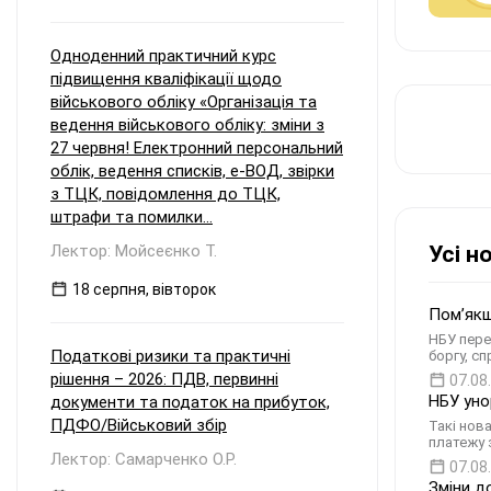
Одноденний практичний курс
підвищення кваліфікації щодо
військового обліку «Організація та
ведення військового обліку: зміни з
27 червня! Електронний персональний
облік, ведення списків, е-ВОД, звірки
з ТЦК, повідомлення до ТЦК,
штрафи та помилки...
Лектор: Мойсеєнко Т.
Усі н
18 серпня, вівторок
Помʼякш
НБУ пере
Податкові ризики та практичні
боргу, с
рішення – 2026: ПДВ, первинні
07.08
НБУ уно
документи та податок на прибуток,
ПДФО/Військовий збір
Такі нов
платежу 
Лектор: Самарченко О.Р.
07.08
Зміни д