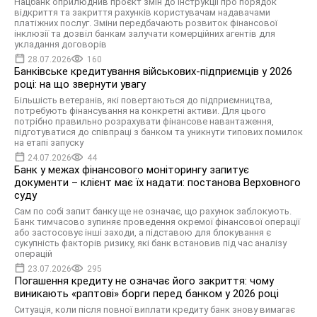
Нацбанк оприлюднив проєкт змін до Інструкції про порядок
відкриття та закриття рахунків користувачам надавачами
платіжних послуг. Зміни передбачають розвиток фінансової
інклюзії та дозвіл банкам залучати комерційних агентів для
укладання договорів
28.07.2026
160
Банківське кредитування військових-підприємців у 2026
році: на що звернути увагу
Більшість ветеранів, які повертаються до підприємництва,
потребують фінансування на конкретні активи. Для цього
потрібно правильно розрахувати фінансове навантаження,
підготуватися до співпраці з банком та уникнути типових помилок
на етапі запуску
24.07.2026
44
Банк у межах фінансового моніторингу запитує
документи – клієнт має їх надати: постанова Верховного
суду
Сам по собі запит банку ще не означає, що рахунок заблокують.
Банк тимчасово зупиняє проведення окремої фінансової операції
або застосовує інші заходи, а підставою для блокування є
сукупність факторів ризику, які банк встановив під час аналізу
операцій
23.07.2026
295
Погашення кредиту не означає його закриття: чому
виникають «раптові» борги перед банком у 2026 році
Ситуація, коли після повної виплати кредиту банк знову вимагає