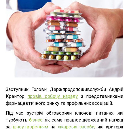
Заступник Голови Держпродспоживслужби Андрій
Крейтор
провів робочу нараду
з представниками
фармацевтичного ринку та профільних асоціацій.
Під час зустрічі обговорили ключові питання, які
турбують
бізнес
: як саме працює державний нагляд
за
ціноутворенням
на
лікарські засоби
, які критерії