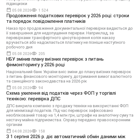
підакцизки
05.08.2026
1 524
Продовження податкових перевірок у 2026 році: строки
та порядок повідомлення платників
Наказ про продовження документальної перевірки видається до
її завершення для недопущення перерви. Наприклад, за
перевірками трансфертного ціноутворення копія наказу
вручається або надсилається платнику не пізніше наступного
робочого дня
05.08.2026
205
НБУ змінив плану виїзних перевірок з питань
фінмоніторингу у 2026 році
Національний банк України вніс зміни до плану виїзних перевірок
з питань фінансового моніторингу, дотримання вимог валютного
та санкційного законодавства на 2026 рік
05.08.2026
94
Схема ухилення від податків через ФОП у торгівлі
технікою: перевірка ДПС
ДПС викрила компанію з продажу техніки на використанні ФОП
для мінімізації податків. Під час перевірок зафіксовано
необлікований товар на 1,4 млн грн, штрафи на аналогічну суму та
нестачу майна підприємства. Справу передано правоохоронним
органам
04.08.2026
158
З 1 серпня 2026 р. діє автоматичний обмін даними між