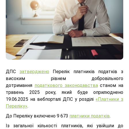
ДПС
затверджено
Перелік платників податків з
високим рівнем добровільного
дотримання
податкового законодавства
станом на
травень 2025 року, який буде оприлюднено
19.06.2025 на вебпорталі ДПС у розділі
«Платники з
Переліку»
.
До Переліку включено 9 673
платники податків
.
Із загальної кількості платників, які увійшли до