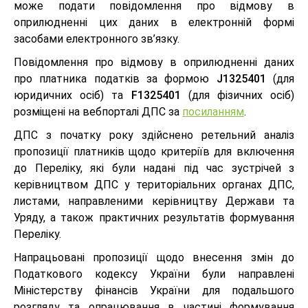
може подати повідомлення про відмову в
оприлюдненні цих даних в електронній формі
засобами електронного зв’язку.
Повідомлення про відмову в оприлюдненні даних
про платника податків за формою
J1325401
(для
юридичних осіб) та
F1325401
(для фізичних осіб)
розміщені на вебпорталі ДПС за
посиланням
.
ДПС з початку року здійснено ретельний аналіз
пропозиції платників щодо критеріїв для включення
до Переліку, які були надані під час зустрічей з
керівництвом ДПС у територіальних органах ДПС,
листами, направленими керівництву Держави та
Уряду, а також практичних результатів формування
Переліку.
Напрацьовані пропозиції щодо внесення змін до
Податкового кодексу України були направлені
Міністерству фінансів України для подальшого
розгляду та опрацювання в частині формування