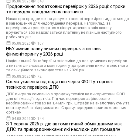
05.08.2026
548
Продовження податкових перевірок у 2026 році: строки
та порядок повідомлення платників
Наказ про продовження документальної перевірки видається до
її завершення для недопущення перерви. Наприклад, за
перевірками трансфертного ціноутворення копія наказу
вручається або надсилається платнику не пізніше наступного
робочого дня
05.08.2026
107
НБУ змінив плану виїзних перевірок з питань
фінмоніторингу у 2026 році
Національний банк України вніс зміни до плану виїзних перевірок
з питань фінансового моніторингу, дотримання вимог валютного
та санкційного законодавства на 2026 рік
05.08.2026
72
Схема ухилення від податків через ФОП у торгівлі
технікою: перевірка ДПС
ДПС викрила компанію з продажу техніки на використанні ФОП
для мінімізації податків. Під час перевірок зафіксовано
необлікований товар на 1,4 млн грн, штрафи на аналогічну суму та
нестачу майна підприємства. Справу передано правоохоронним
органам
04.08.2026
144
З 1 серпня 2026 р. діє автоматичний обмін даними між
ДПС та прикордонниками: які наслідки для громадян