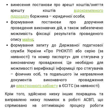
винесення постанови про арешт коштів/зняття
арешту коштів
відокремленого
підрозділу
боржника – юридичної особи;
формування постанови про доручення
проведення виконавчих дій, а також забезпечено
можливість фіксації результатів проведеного
опису
майна
;
формування запиту до Державної податкової
служби України
«
Про РНОКПП або серію (за
наявності) та номер паспорту» для стягувача у
виконавчому провадженні. Це необхідно для
можливості верифікації інформації про стягувачів
– фізичних осіб, та подальшого їм направлення
документів виконавчого провадження
до
електронного кабінету
в ЄСІТС (за наявності).
Крім того, здійснено низку інших покращень та
виправлено низку помилок в роботі АСВП, що
спрямовано на оптимізацію процесу роботи