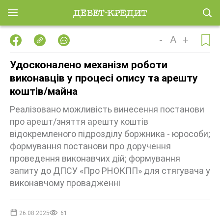
-
A
+
Удосконалено механізм роботи
виконавців у процесі опису та арешту
коштів/майна
Реалізовано можливість винесення постанови
про арешт/зняття арешту коштів
відокремленого підрозділу боржника - юрособи;
формування постанови про доручення
проведення виконавчих дій; формування
запиту до ДПСУ «Про РНОКПП» для стягувача у
виконавчому провадженні
26.08.2025
61