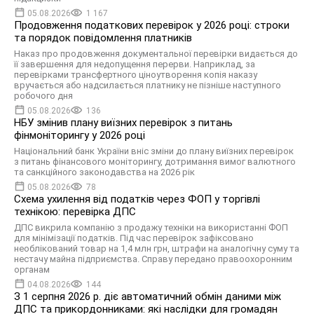
05.08.2026
1 167
Продовження податкових перевірок у 2026 році: строки
та порядок повідомлення платників
Наказ про продовження документальної перевірки видається до
її завершення для недопущення перерви. Наприклад, за
перевірками трансфертного ціноутворення копія наказу
вручається або надсилається платнику не пізніше наступного
робочого дня
05.08.2026
136
НБУ змінив плану виїзних перевірок з питань
фінмоніторингу у 2026 році
Національний банк України вніс зміни до плану виїзних перевірок
з питань фінансового моніторингу, дотримання вимог валютного
та санкційного законодавства на 2026 рік
05.08.2026
78
Схема ухилення від податків через ФОП у торгівлі
технікою: перевірка ДПС
ДПС викрила компанію з продажу техніки на використанні ФОП
для мінімізації податків. Під час перевірок зафіксовано
необлікований товар на 1,4 млн грн, штрафи на аналогічну суму та
нестачу майна підприємства. Справу передано правоохоронним
органам
04.08.2026
144
З 1 серпня 2026 р. діє автоматичний обмін даними між
ДПС та прикордонниками: які наслідки для громадян