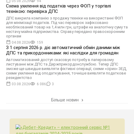
05.08.2026
94
Схема ухилення від податків через ФОП у торгівлі
технікою: перевірка ДПС
ДПС викрила компанію з продажу техніки на використанні ФОП
для мінімізації податків. Під час перевірок зафіксовано
необлікований товар на 1,4 млн грн, штрафи на аналогічну суму та
нестачу майна підприємства. Справу передано правоохоронним
органам
04.08.2026
159
З 1 серпня 2026 р. діє автоматичний обмін даними між
ДПС та прикордонниками: які наслідки для громадян
Автоматизований доступ скасовує потребу в паперовому
листуванні між ДПС та Держприкордонслужбою. Тепер ДПС
зможе ще швидше виявляти фіктивні операції, схеми «сірих» ЗЕД,
схеми ухилення від оподаткування, точніше виявляти податкове
резидентство
03.08.2026
6 086
3
Більше новин