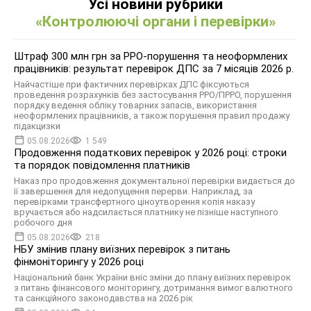
Усі новини рубрики
«Контролюючі органи і перевірки»
Штраф 300 млн грн за РРО-порушення та неоформлених
працівників: результат перевірок ДПС за 7 місяців 2026 р.
Найчастіше при фактичних перевірках ДПС фіксуються
проведення розрахунків без застосування РРО/ПРРО, порушення
порядку ведення обліку товарних запасів, використання
неоформлених працівників, а також порушення правил продажу
підакцизки
05.08.2026
1 549
Продовження податкових перевірок у 2026 році: строки
та порядок повідомлення платників
Наказ про продовження документальної перевірки видається до
її завершення для недопущення перерви. Наприклад, за
перевірками трансфертного ціноутворення копія наказу
вручається або надсилається платнику не пізніше наступного
робочого дня
05.08.2026
218
НБУ змінив плану виїзних перевірок з питань
фінмоніторингу у 2026 році
Національний банк України вніс зміни до плану виїзних перевірок
з питань фінансового моніторингу, дотримання вимог валютного
та санкційного законодавства на 2026 рік