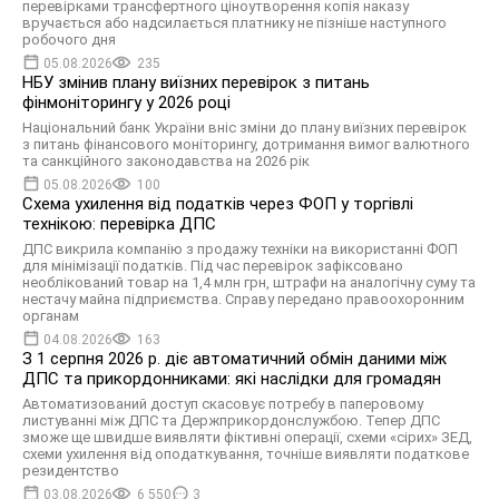
перевірками трансфертного ціноутворення копія наказу
вручається або надсилається платнику не пізніше наступного
робочого дня
05.08.2026
235
НБУ змінив плану виїзних перевірок з питань
фінмоніторингу у 2026 році
Національний банк України вніс зміни до плану виїзних перевірок
з питань фінансового моніторингу, дотримання вимог валютного
та санкційного законодавства на 2026 рік
05.08.2026
100
Схема ухилення від податків через ФОП у торгівлі
технікою: перевірка ДПС
ДПС викрила компанію з продажу техніки на використанні ФОП
для мінімізації податків. Під час перевірок зафіксовано
необлікований товар на 1,4 млн грн, штрафи на аналогічну суму та
нестачу майна підприємства. Справу передано правоохоронним
органам
04.08.2026
163
З 1 серпня 2026 р. діє автоматичний обмін даними між
ДПС та прикордонниками: які наслідки для громадян
Автоматизований доступ скасовує потребу в паперовому
листуванні між ДПС та Держприкордонслужбою. Тепер ДПС
зможе ще швидше виявляти фіктивні операції, схеми «сірих» ЗЕД,
схеми ухилення від оподаткування, точніше виявляти податкове
резидентство
03.08.2026
6 550
3