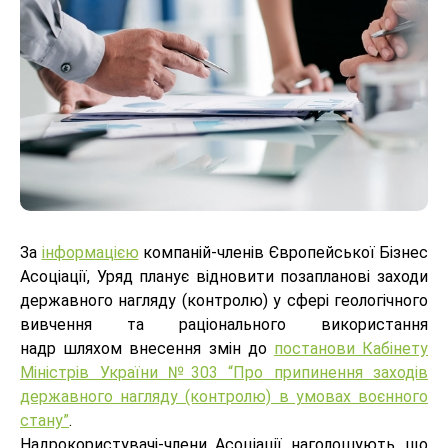
За
інформацією
компаній-членів Європейської Бізнес
Асоціації, Уряд планує відновити позапланові заходи
державного нагляду (контролю) у сфері геологічного
вивчення та раціонального використання
надр шляхом внесення змін до
постанови Кабінету
Міністрів України №303 “Про припинення заходів
державного нагляду (контролю) в умовах воєнного
стану”
.
Надрокористувачі-члени Асоціації наголошують, що