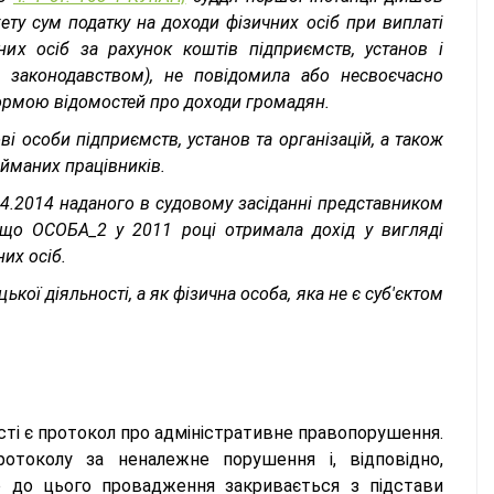
ту сум податку на доходи фізичних осіб при виплаті
них осіб за рахунок коштів підприємств, установ і
о законодавством), не повідомила або несвоєчасно
ормою відомостей про доходи громадян.
 особи підприємств, установ та організацій, а також
айманих працівників.
04.2014 наданого в судовому засіданні представником
що ОСОБА_2 у 2011 році отримала дохід у вигляді
их осіб.
кої діяльності, а як фізична особа, яка не є суб'єктом
сті є протокол про адміністративне правопорушення.
отоколу за неналежне порушення і, відповідно,
но до цього провадження закривається з підстави