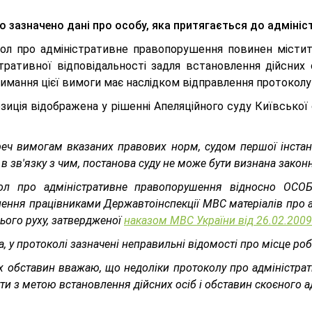
о зазначено дані про особу, яка притягається до адмініс
ол про адміністративне правопорушення повинен містити 
стративної відповідальності задля встановлення дійсних
имання цієї вимоги має наслідком відправлення протоколу
зиція відображена у рішенні Апеляційного суду Київської
еч вимогам вказаних правових норм, судом першої інстанц
 в зв'язку з чим, постанова суду не може бути визнана зако
ол про адміністративне правопорушення відносно ОСОБ
ння працівниками Державтоінспекції МВС матеріалів про а
ого руху, затвердженої
наказом МВС України від 26.02.200
, у протоколі зазначені неправильні відомості про місце р
х обставин вважаю, що недоліки протоколу про адміністра
ути з метою встановлення дійсних осіб і обставин скоєного