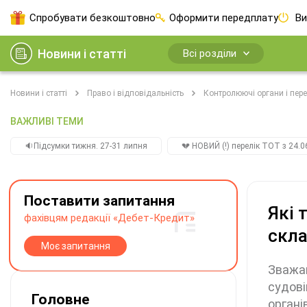
Спробувати безкоштовно
Оформити передплату
Ви
Новини і статті
Всі розділи
Новини і статті
Право і відповідальність
Контролюючі органи і пере
ВАЖЛИВІ ТЕМИ
🔉Підсумки тижня. 27-31 липня
💔 НОВИЙ (!) перелік ТОТ з 24.06
Поставити запитання
Які 
фахівцям редакції «Дебет-Кредит»
скла
Моє запитання
Зважаю
судові
Головне
органі