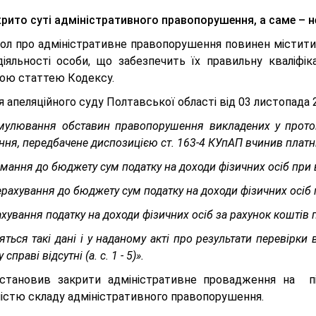
рито суті адміністративного правопорушення, а саме – не
ол про адміністративне правопорушення повинен містити
діяльності особи, що забезпечить їх правильну кваліфік
ою статтею Кодексу.
 апеляційного суду Полтавської області від 03 листопада 
мулювання обставин правопорушення викладених у проток
ня, передбачене диспозицією ст. 163-4 КУпАП вчинив платн
имання до бюджету сум податку на доходи фізичних осіб при в
ерахування до бюджету сум податку на доходи фізичних осіб п
ахування податку на доходи фізичних осіб за рахунок коштів п
яться такі дані і у наданому акті про результати перевірки 
 справі відсутні (а. с. 1 - 5)».
становив закрити адміністративне провадження на п
ністю складу адміністративного правопорушення.