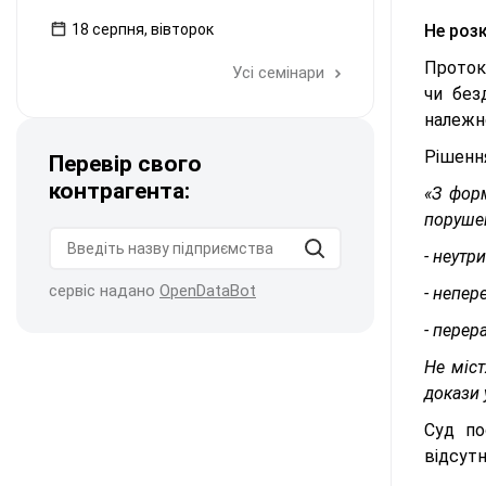
18 серпня, вівторок
Не розк
Проток
Усі семінари
чи без
належн
Рішення
Перевір свого
контрагента:
«З фор
порушен
- неутр
сервіс надано
OpenDataBot
- непер
- перер
Не міст
докази у
Суд по
відсут