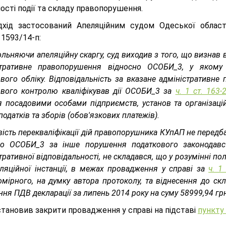
ості події та складу правопорушення.
дхід застосований Апеляційним судом Одеської област
1593/14-п:
льняючи апеляційну скаргу, суд виходив з того, що визнав 
стративне правопорушення відносно ОСОБИ_3, у яком
вого обліку. Відповідальність за вказане адміністративн
ового контролю кваліфікував дії ОСОБИ_3 за
ч. 1 ст. 163
я посадовими особами підприємств, установ та організаці
податків та зборів (обов'язкових платежів).
сть перекваліфікації дій правопорушника КУпАП не передб
но ОСОБИ_3 за інше порушення податкового законодавс
тративної відповідальності, не складався, що у розумінні по
ляційної інстанції, в межах провадження у справі за
ч. 1
омірного, на думку автора протоколу, та віднесення до с
ня ПДВ декларації за липень 2014 року на суму 58999,94 грн
становив закрити провадження у справі на підставі
пункту