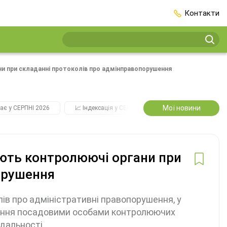
Контакти
ни при складанні протоколів про адмінправопорушення
Мої новини
ає у СЕРПНІ 2026
📈 Індексація у СЕРПНІ
2️⃣0️⃣2️⃣7️⃣ Усі ключо
ають контролюючі органи при
орушення
ів про адміністративні правопорушення, у
мання посадовими особами контролюючих
ідальності