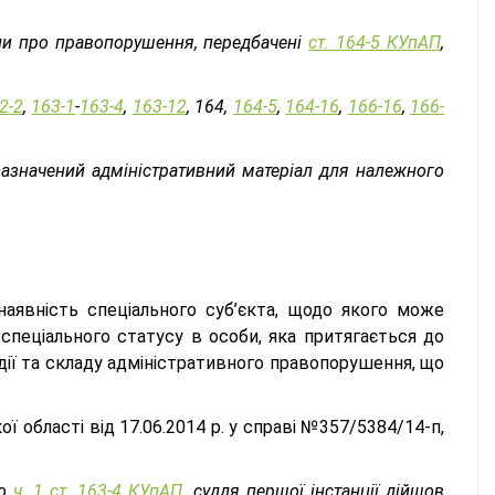
и про правопорушення, передбачені
ст. 164-5 КУпАП
,
2-2
,
163-1
-
163-4
,
163-12
, 164,
164-5
,
164-16
,
166-16
,
166-
азначений адміністративний матеріал для належного
аявність спеціального суб’єкта, щодо якого може
 спеціального статусу в особи, яка притягається до
одії та складу адміністративного правопорушення, що
 області від 17.06.2014 р. у справі №357/5384/14-п,
го
ч. 1 ст. 163-4 КУпАП,
суддя першої інстанції дійшов