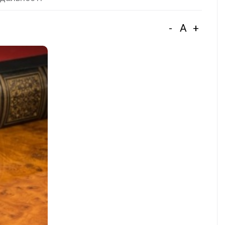
-
A
+