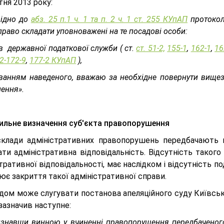
ня 2013 року:
відно до
абз. 25 п.1 ч. 1 та п. 2 ч. 1 ст. 255 КУпАП
протокол
раво складати уповноважені на те посадові особи:
ів державної податкової служби ( ст.
ст. 51-2,
155-1
,
162-1
,
16
2-172-9
,
177-2 КУпАП
),
уванням наведеного, вважаю за необхідне повернути вищез
ення».
ильне визначення суб'єкта правопорушення
склади адміністративних правопорушень передбачають н
ти адміністративна відповідальність. Відсутність такого
тративної відповідальності, має наслідком і відсутність п
є закриття такої адміністративної справи.
ом може слугувати постанова апеляційного суду Київської
зазначив наступне:
визнавши винною у вчиненні правопорушення передбачено