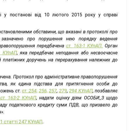
і у постанові від 10 лютого 2015 року у справі
встановленими обставини, що вказані в протоколі про
у зазначено про порушення нею порядку ведення
е правопорушення передбачена
ст. 163-1 КУпАП.
Орган
-2 КУпАП
, яка передбачає неподання або несвоєчасне
й платіжних доручень на перерахування належних до
ачена. Протокол про адміністративне правопорушення
тва, як єдина підстава для притягнення особи до
ложень ст.
ст. 254,
256,
257
,
279
,
294 КУпАП
, позбавляє
 ст. 163-2 КУпАП
, надати оцінку діям ОСОБИ_3 щодо
кладу податкового кредиту суми ПДВ, що призвело до
».
 1 статті 247 КУпАП
.