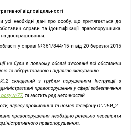
тративної відповідальності
усі необхідні дані про особу, що притягається до
 обставин справи та ідентифікації правопорушника.
 на доопрацювання.
 області у справі №361/844/15-п від 20 березня 2015
ії не були в повному обсязі з'ясовані всі обставини
нною та обґрунтованою і підлягає скасуванню.
И_2 складений з грубим порушенням Інструкції з
дміністративні правопорушення у сфері забезпечення
9 року №77
, та містить ряд неточностей.
оботи, адресу проживання та номер телефону ОСОБИ_2.
тивне правопорушення необхідно ретельно перевірити
 адміністративного правопорушення».