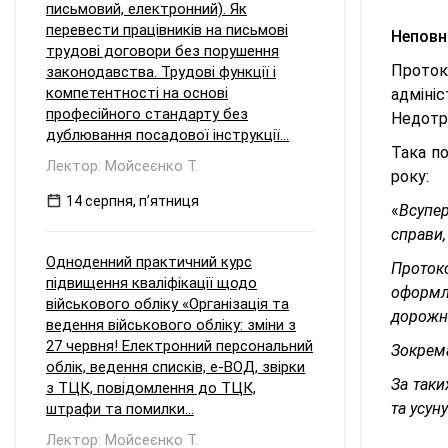
письмовий, електронний). Як
перевести працівників на письмові
Неповн
трудові договори без порушення
Проток
законодавства. Трудові функції і
компетентності на основі
адміні
професійного стандарту без
Недотр
дублювання посадової інструкції...
Така по
Лектор: Мойсеєнко Т.
року:
14 серпня, пʼятниця
«
Всупер
справи,
Одноденний практичний курс
Проток
підвищення кваліфікації щодо
оформле
військового обліку «Організація та
дорожнь
ведення військового обліку: зміни з
27 червня! Електронний персональний
Зокрема
облік, ведення списків, е-ВОД, звірки
За таки
з ТЦК, повідомлення до ТЦК,
та усун
штрафи та помилки...
Лектор: Мойсеєнко Т.