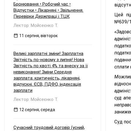
Бронювання • Робочий час •
відсутн
Відпустки • Лікарняні • Звільнення.
Цей пі
Перевірки Держпраці і ТЦК
№639/1
Лектор: Мойсеєнко Т.
«Задово
11 серпня, вівторок
адміні
податко
податк
Великі зарплатні зміни! Зарплатна
Звітність по-новому з липня! Нова
поданн
Звітність по квоті 4% та внеску за її
сплати 
невиконання! Зміни Середня
Можливі
зарплата: критичність, лікарняні,
віднос
відпускні. ЄСВ, ПДФО, індексація
зарплати
адмініс
суд апе
Лектор: Мойсеєнко Т.
неправ
12 серпня, середа
занижен
Суд по
Сучасний трудовий договір (усний,