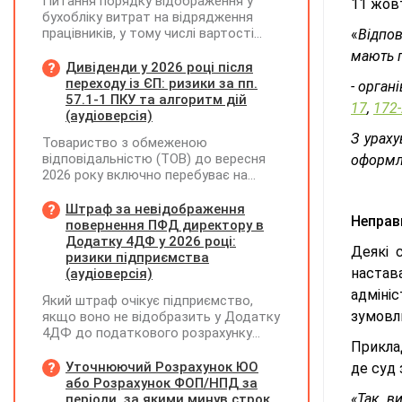
Питання порядку відображення у
11 жовт
бухобліку витрат на відрядження
працівників, у тому числі вартості
«
Відпо
проживання в готелі, яке сплачено з
мають п
карткового рахунку працівника та
Дивіденди у 2026 році після
підтвердження таких операцій
переходу із ЄП: ризики за пп.
- орган
первинними документами, належать
57.1-1 ПКУ та алгоритм дій
17
,
172-
до компетенції Мінфіну
(аудіоверсія)
З урах
Товариство з обмеженою
відповідальністю (ТОВ) до вересня
оформл
2026 року включно перебуває на
спрощеній системі оподаткування
(єдиний податок, 3 група, ставка 5%,
Штраф за невідображення
Неправ
неплатник ПДВ). З 1 жовтня 2026
повернення ПФД директору в
року підприємство переходить на
Додатку 4ДФ у 2026 році:
Деякі 
загальну систему оподаткування
ризики підприємства
(стає платником податку на
настава
(аудіоверсія)
прибуток). За результатами
адмініс
Який штраф очікує підприємство,
діяльності у періоді 2024–2025 років
зумовлю
якщо воно не відобразить у Додатку
(під час перебування на спрощеній
4ДФ до податкового розрахунку
системі) підприємство отримало
Приклад
повернення поворотної фінансової
чистий прибуток, сума
допомоги (ПФД) директору?
Уточнюючий Розрахунок ЮО
де суд 
нерозподіленого прибутку в балансі
або Розрахунок ФОП/НПД за
становить 18 млн грн. Наприкінці
«Так, 
періоди, за якими минув строк
2026 року (вже після переходу на