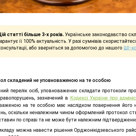
Цій статті більше 3-х років.
Українське законодавство скла
гарантує її 100% актуальність. У разі сумнівів скористайте
консультації, або зверніться за допомогою до нашого
ШІ-к
ол складений не уповноваженою на те особою
ний перелік осіб, уповноважених складати протоколи пр
правопорушень, зазначений в
Кодексі України про адмін
важеною на те особою має наслідком повернення його 
нь, оскільки неналеж­ним чином оформлений протокол ств
бставин по справі та не може бути належним підтверджен
икладу можна навести рішення Орджонікідзевського район