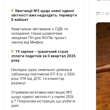
Квитанції №2 щодо нової єдиної
11.02
звітності вже надходять: перевірте
Е-кабінет
Квартальне звітування з ПДВ та
складання тільки щомісячних
зведених ПН для ФОПів: проєкт
закону від Мінфіну
19 серпня – граничний строк
сплати податків за ІI квартал 2026
року
Наслідки здачі земельної ділянки в
суборенду платником ЄП 4 гр. у 2026
році: ІПК від ДПС та коментар
редакції
Отримали негативну квитанцію №2
щодо єдиної звітності у серпні 2026
р.? Покрокова інструкція, що робити
далі