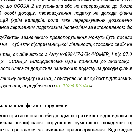
ку, що ОСОБА_2 не утримала або не перерахувала до бюдже
ій особі доходів, перерахування податку на доходи фізич
зацій (крім випадків, коли таке перерахування дозволен
мила державним податковим інспекціям за встановленою ф
суб'єктом зазначеного правопорушення можуть бути посадові
ни – суб'єкти підприємницької діяльності, стосовно своїх н
 тим, як вбачається з Акту №898/17-3/34/НОМЕР_1 від 07.
2 ОСОБІ_3, Білоцерківська ОДПІ прийшла до висновку, 
вого блага та допустила заниження податку на доходи фізичн
 даному випадку ОСОБА_2 виступає не як суб'єкт підприємниць
орушення, передбаченого
ст. 163-4 КУпАП
».
ильна кваліфікація порушення
вою притягнення особи до адміністративної відповідально
ильна кваліфікація порушення зумовлює складення пр
ність протоколу за вчинене правопорушення. Відповід