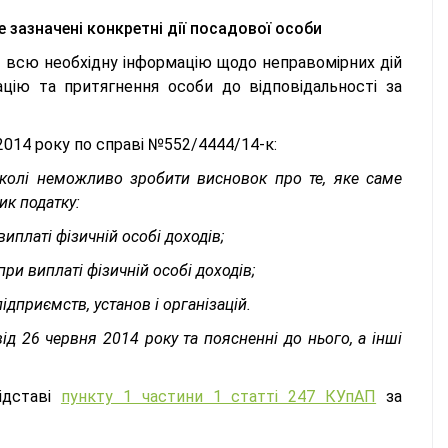
 зазначені конкретні дії посадової особи
 всю необхідну інформацію щодо неправомірних дій
ацію та притягнення особи до відповідальності за
2014 року по справі №552/4444/14-к:
олі неможливо зробити висновок про те, яке саме
ик податку:
иплаті фізичній особі доходів;
ри виплаті фізичній особі доходів;
ідприємств, установ і організацій.
від 26 червня 2014 року та поясненні до нього, а інші
ідставі
пункту 1 частини 1 статті 247 КУпАП
за