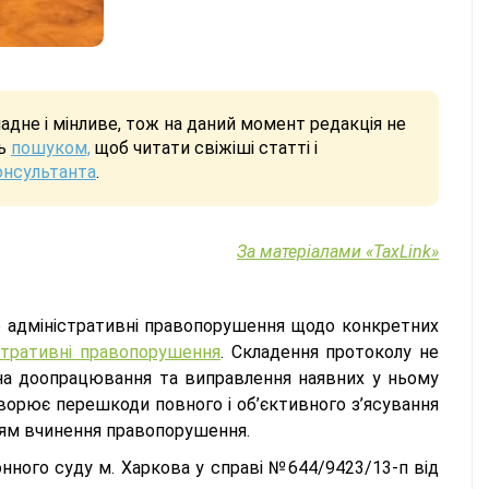
дне і мінливе, тож на даний момент редакція не
сь
пошуком,
щоб читати свіжіші статті і
онсультанта
.
За матеріалами «TaxLink»
о адміністративні правопорушення щодо конкретних
істративні правопорушення
. Складення протоколу не
на доопрацювання та виправлення наявних у ньому
орює перешкоди повного і об’єктивного з’ясування
ням вчинення правопорушення.
ного суду м. Харкова у справі №644/9423/13-п від