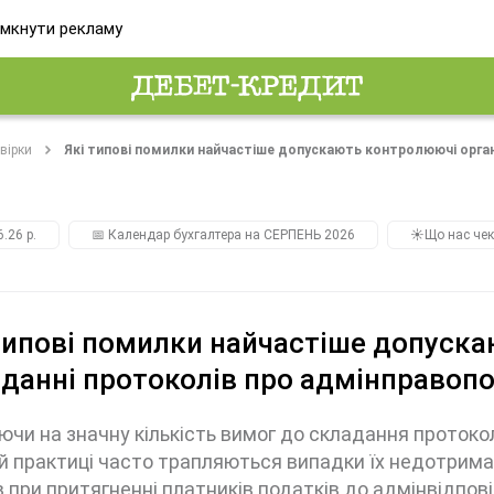
мкнути рекламу
вірки
Які типові помилки найчастіше допускають контролюючі орга
.26 р.
📅 Календар бухгалтера на СЕРПЕНЬ 2026
☀️Що нас чек
типові помилки найчастіше допуск
данні протоколів про адмінправоп
чи на значну кількість вимог до складання протокол
й практиці часто трапляються випадки їх недотри
в при притягненні платників податків до адмінвідпов