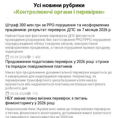
Усі новини рубрики
«Контролюючі органи і перевірки»
Штраф 300 млн грн за РРО-порушення та неоформлених
працівників: результат перевірок ДПС за 7 місяців 2026 р.
Найчастіше при фактичних перевірках ДПС фіксуються
проведення розрахунків без застосування РРО/ПРРО, порушення
порядку ведення обліку товарних запасів, використання
неоформлених працівників, а також порушення правил продажу
підакцизки
05.08.2026
1 405
Продовження податкових перевірок у 2026 році: строки
та порядок повідомлення платників
Наказ про продовження документальної перевірки видається до
її завершення для недопущення перерви. Наприклад, за
перевірками трансфертного ціноутворення копія наказу
вручається або надсилається платнику не пізніше наступного
робочого дня
05.08.2026
172
НБУ змінив плану виїзних перевірок з питань
фінмоніторингу у 2026 році
Національний банк України вніс зміни до плану виїзних перевірок
з питань фінансового моніторингу, дотримання вимог валютного
та санкційного законодавства на 2026 рік