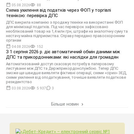
05.08.2026
88
Схема ухилення від податків через ФОП у торгівлі
технікою: перевірка ДПС
ДПС викрила компанію з продажу техніки на використанні ФОП
для мінімізації податків. Під час перевірок зафіксовано
необлікований товар на 1,4 млн грн, штрафи на аналогічну суму та
нестачу майна підприємства. Справу передано правоохоронним
органам
04.08.2026
152
З 1 серпня 2026 р. діє автоматичний обмін даними між
ДПС та прикордонниками: які наслідки для громадян
Автоматизований доступ скасовує потребу в паперовому
листуванні між ДПС та Держприкордонслужбою. Тепер ДПС
зможе ще швидше виявляти фіктивні операції, схеми «сірих» ЗЕД,
схеми ухилення від оподаткування, точніше виявляти податкове
резидентство
03.08.2026
5 937
3
Більше новин