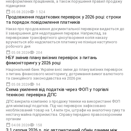
неоформлених працівників, а також порушення правил продажу
підакцизки
05.08.2026
1 524
Продовження податкових перевірок у 2026 році: строки
та порядок повідомлення платників
Наказ про продовження документальної перевірки видається до
її завершення для недопущення перерви. Наприклад, за
перевірками трансфертного ціноутворення копія наказу
вручається або надсилається платнику не пізніше наступного
робочого дня
05.08.2026
204
НБУ змінив плану виїзних перевірок з питань
фінмоніторингу у 2026 році
Національний банк України вніс зміни до плану виїзних перевірок
з питань фінансового моніторингу, дотримання вимог валютного
та санкційного законодавства на 2026 рік
05.08.2026
94
Схема ухилення від податків через ФОП у торгівлі
технікою: перевірка ДПС
ДПС викрила компанію з продажу техніки на використанні ФОП
для мінімізації податків. Під час перевірок зафіксовано
необлікований товар на 1,4 млн грн, штрафи на аналогічну суму та
нестачу майна підприємства. Справу передано правоохоронним
органам
04.08.2026
158
З 1 серпня 2026 р. діє автоматичний обмін даними між