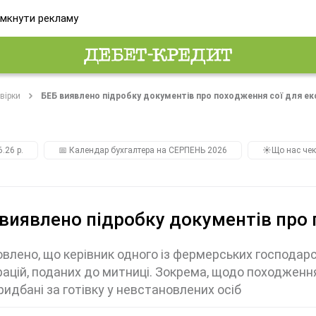
мкнути рекламу
вірки
БЕБ виявлено підробку документів про походження сої для ек
.26 р.
📅 Календар бухгалтера на СЕРПЕНЬ 2026
☀️Що нас чек
виявлено підробку документів про 
влено, що керівник одного із фермерських господарс
ацій, поданих до митниці. Зокрема, щодо походження 
ридбані за готівку у невстановлених осіб