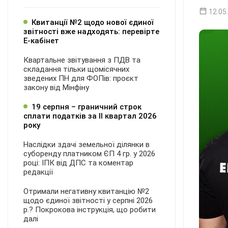
12.05
Квитанції №2 щодо нової єдиної
звітності вже надходять: перевірте
Е-кабінет
Квартальне звітування з ПДВ та
складання тільки щомісячних
зведених ПН для ФОПів: проєкт
закону від Мінфіну
19 серпня – граничний строк
сплати податків за ІI квартал 2026
року
Наслідки здачі земельної ділянки в
суборенду платником ЄП 4 гр. у 2026
році: ІПК від ДПС та коментар
редакції
Отримали негативну квитанцію №2
щодо єдиної звітності у серпні 2026
р.? Покрокова інструкція, що робити
далі