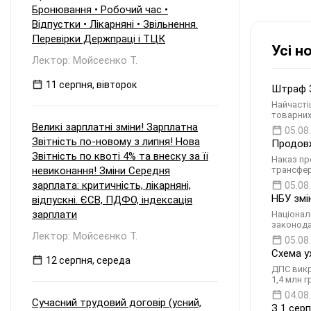
Бронювання • Робочий час •
Відпустки • Лікарняні • Звільнення.
Перевірки Держпраці і ТЦК
Усі н
Лектор: Мойсеєнко Т.
11 серпня, вівторок
Штраф 3
Найчасті
товарних
Великі зарплатні зміни! Зарплатна
05.08
Звітність по-новому з липня! Нова
Продовж
Звітність по квоті 4% та внеску за її
Наказ пр
невиконання! Зміни Середня
трансфер
зарплата: критичність, лікарняні,
05.08
НБУ змі
відпускні. ЄСВ, ПДФО, індексація
зарплати
Націонал
законода
Лектор: Мойсеєнко Т.
05.08
Схема у
12 серпня, середа
ДПС викр
1,4 млн 
04.08
Сучасний трудовий договір (усний,
З 1 сер