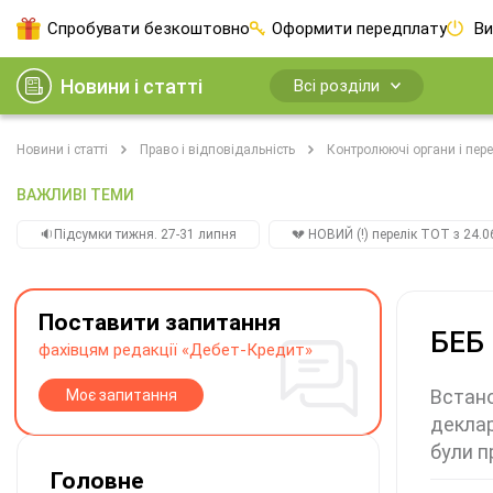
Спробувати безкоштовно
Оформити передплату
Ви
Новини і статті
Всі розділи
Новини і статті
Право і відповідальність
Контролюючі органи і пере
ВАЖЛИВІ ТЕМИ
🔉Підсумки тижня. 27-31 липня
💔 НОВИЙ (!) перелік ТОТ з 24.06
Поставити запитання
БЕБ 
фахівцям редакції «Дебет-Кредит»
Встано
Моє запитання
деклар
були п
Головне