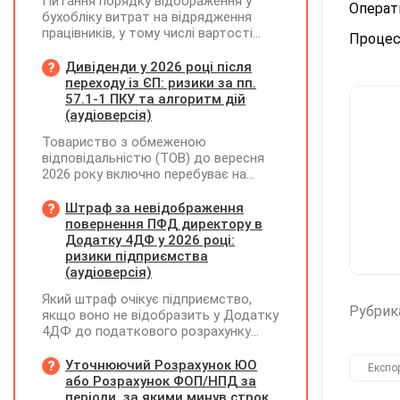
Питання порядку відображення у
Операти
бухобліку витрат на відрядження
працівників, у тому числі вартості
Процес
проживання в готелі, яке сплачено з
карткового рахунку працівника та
Дивіденди у 2026 році після
підтвердження таких операцій
переходу із ЄП: ризики за пп.
первинними документами, належать
57.1-1 ПКУ та алгоритм дій
до компетенції Мінфіну
(аудіоверсія)
Товариство з обмеженою
відповідальністю (ТОВ) до вересня
2026 року включно перебуває на
спрощеній системі оподаткування
(єдиний податок, 3 група, ставка 5%,
Штраф за невідображення
неплатник ПДВ). З 1 жовтня 2026
повернення ПФД директору в
року підприємство переходить на
Додатку 4ДФ у 2026 році:
загальну систему оподаткування
ризики підприємства
(стає платником податку на
(аудіоверсія)
прибуток). За результатами
Який штраф очікує підприємство,
діяльності у періоді 2024–2025 років
Рубрик
якщо воно не відобразить у Додатку
(під час перебування на спрощеній
4ДФ до податкового розрахунку
системі) підприємство отримало
повернення поворотної фінансової
чистий прибуток, сума
допомоги (ПФД) директору?
Уточнюючий Розрахунок ЮО
нерозподіленого прибутку в балансі
Експо
або Розрахунок ФОП/НПД за
становить 18 млн грн. Наприкінці
періоди, за якими минув строк
2026 року (вже після переходу на