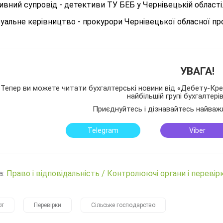
вний супровід - детективи ТУ БЕБ у Чернівецькій області
уальне керівництво - прокурори Чернівецької обласної пр
УВАГА!
Тепер ви можете читати бухгалтерські новини від «Дебету-Кред
найбільшій групі бухгалтері
Приєднуйтесь і дізнавайтесь найваж
Telegram
Viber
а:
Право і відповідальність
/
Контролюючі органи і перевір
рт
Перевірки
Сільське господарство