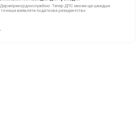
 та Держприкордонслужбою. Тепер ДПС зможе ще швидше
ня, точніше виявляти податкове резидентство