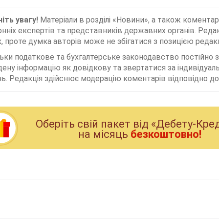
іть увагу!
Матеріали в розділі «Новини», а також коментар
нніх експертів та представників державних органів. Редак
, проте думка авторів може не збігатися з позицією редакц
льки податкове та бухгалтерське законодавство постійно
дену інформацію як довідкову та звертатися за індивідуа
ь. Редакція здійснює модерацію коментарів відповідно до 
Оберiть свiй пакет вiд «Дебету-Кре
на мiсяць
безкоштовно!