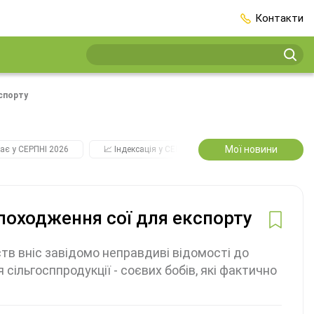
Контакти
спорту
Мої новини
ає у СЕРПНІ 2026
📈 Індексація у СЕРПНІ
2️⃣0️⃣2️⃣7️⃣ Усі ключо
походження сої для експорту
тв вніс завідомо неправдиві відомості до
сільгосппродукції - соєвих бобів, які фактично