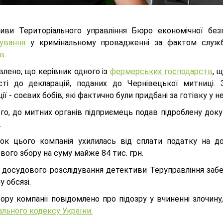
иви Територіального управління Бюро економічної без
дування
у кримінальному провадженні за фактом служ
ів
.
влено, що керівник одного із
фермерських господарств
, 
сті до декларацій, поданих до Чернівецької митниці.
ії - соєвих бобів, які фактично були придбані за готівку у 
ого, до митних органів підприємець подав підроблену д
.
док цього компанія ухилилась від сплати податку на до
вого збору на суму майже 84 тис. грн.
с досудового розслідування детективи Теруправління заб
у обсязі.
ору компанії повідомлено про підозру у вчиненні злочину
льного кодексу України.