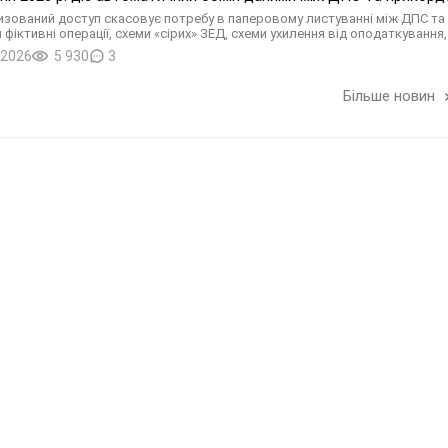
зований доступ скасовує потребу в паперовому листуванні між ДПС
 фіктивні операції, схеми «сірих» ЗЕД, схеми ухилення від оподаткуван
.2026
5 930
3
Більше новин