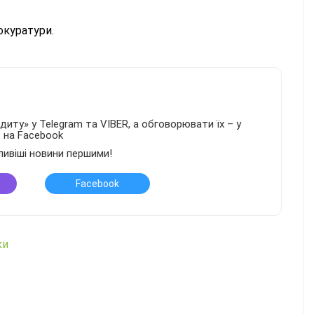
.
окуратури.
иту» у Telegram та VIBER, а обговорювати їх – у
в на Facebook
ливіші новини першими!
Facebook
ки