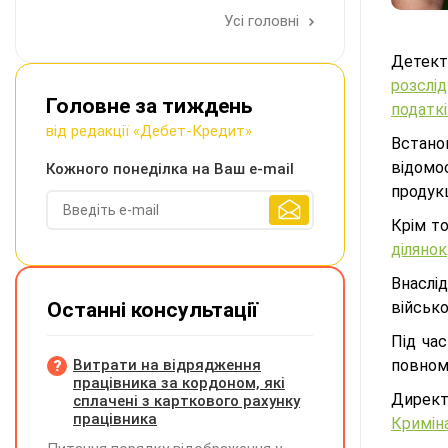
Усі головні
Детект
розслі
Головне за тиждень
податк
від редакції «Дебет-Кредит»
Встано
відомо
Кожного понеділка на Ваш e-mail
продукц
Крім т
ділянок
Внаслі
Останні консультації
військо
Під ча
Витрати на відрядження
повном
працівника за кордоном, які
Директ
сплачені з карткового рахунку
працівника
Криміна