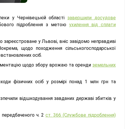
пеки у Чернівецькій області
завершили досудове
бового підроблення з метою
ухилення від сплати
що зареєстроване у Львові, вніс завідомо неправдиві
 Зокрема, щодо походження сільськогосподарської
невстановлених осіб.
окументацію щодо збору врожаю та оренди
земельних
ходи фізичних осіб у розмірі понад 1 млн грн та
езпечили відшкодування завданих державі збитків у
, передбаченого ч. 2
ст. 366 (Службове підроблення)