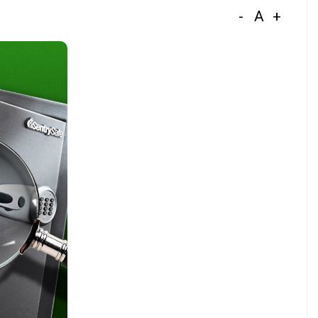
-
A
+