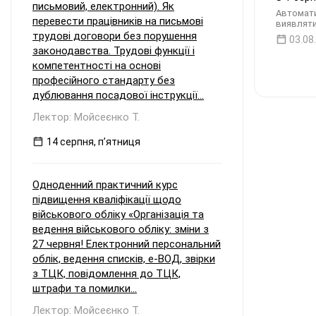
письмовий, електронний). Як
Автомати
перевести працівників на письмові
виявляти
трудові договори без порушення
03.08
законодавства. Трудові функції і
компетентності на основі
професійного стандарту без
дублювання посадової інструкції...
Лектор: Мойсеєнко Т.
14 серпня, пʼятниця
Одноденний практичний курс
підвищення кваліфікації щодо
військового обліку «Організація та
ведення військового обліку: зміни з
27 червня! Електронний персональний
облік, ведення списків, е-ВОД, звірки
з ТЦК, повідомлення до ТЦК,
штрафи та помилки...
Лектор: Мойсеєнко Т.