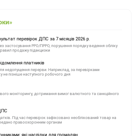
рки»
льтат перевірок ДПС за 7 місяців 2026 р.
ез застосування РРО/ПРРО, порушення порядку ведення обліку
правил продажу підакцизки
відомлення платників
ля недопущення перерви. Наприклад, за перевірками
у не пізніше наступного робочого дня
сового моніторингу, дотримання вимог валютного та санкційного
 ДПС
датків. Під час перевірок зафіксовано необлікований товар на
 передано правоохоронним органам
онниками: які наслідки для громадян