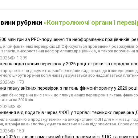
овини рубрики
«Контролюючі органи і переві
00 млн грн за РРО-порушення та неоформлених працівників: резу
ше при фактичних перевірках ДПС фіксуються проведення розрахунків б
 запасів, використання неоформлених працівників, а також порушення 
.2026
1 399
ення податкових перевірок у 2026 році: строки та порядок по
о продовження документальної перевірки видається до її завершення д
тного ціноутворення копія наказу вручається або надсилається платник
.2026
170
нив плану виїзних перевірок з питань фінмоніторингу у 2026 році
ьний банк України вніс зміни до плану виїзних перевірок з питань фінан
вства на 2026 рік
.2026
88
хилення від податків через ФОП у торгівлі технікою: перевірка
ила компанію з продажу техніки на використанні ФОП для мінімізації по
грн, штрафи на аналогічну суму та нестачу майна підприємства. Справу
.2026
150
пня 2026 р. діє автоматичний обмін даними між ДПС та прикорд