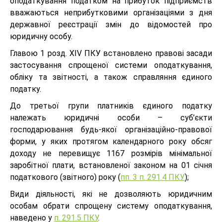
оподаткування податком на прибуток підприємств
вважаються неприбутковими організаціями з дня
державної реєстрації змін до відомостей про
юридичну особу.
Главою 1 розд. XIV ПКУ встановлено правові засади
застосування спрощеної системи оподаткування,
обліку та звітності, а також справляння єдиного
податку.
До третьої групи платників єдиного податку
належать юридичні особи – суб’єкти
господарювання будь-якої організаційно-правової
форми, у яких протягом календарного року обсяг
доходу не перевищує 1167 розмірів мінімальної
заробітної плати, встановленої законом на 01 січня
податкового (звітного) року (
пп. 3 п. 291.4 ПКУ
);
Види діяльності, які не дозволяють юридичним
особам обрати спрощену систему оподаткування,
наведено у
п. 291.5 ПКУ
.