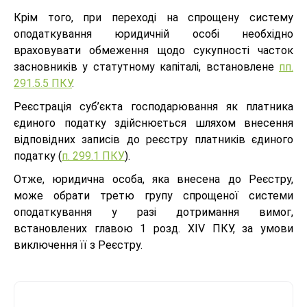
Крім того, при переході на спрощену систему
оподаткування юридичній особі необхідно
враховувати обмеження щодо сукупності часток
засновників у статутному капіталі, встановлене
пп.
291.5.5 ПКУ
.
Реєстрація суб’єкта господарювання як платника
єдиного податку здійснюється шляхом внесення
відповідних записів до реєстру платників єдиного
податку (
п. 299.1 ПКУ
).
Отже, юридична особа, яка внесена до Реєстру,
може обрати третю групу спрощеної системи
оподаткування у разі дотримання вимог,
встановлених главою 1 розд. XIV ПКУ, за умови
виключення її з Реєстру.