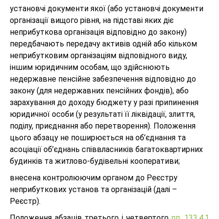
установчі документи якої (або установчі документи
організації вищого рівня, на підставі яких діє
неприбуткова організація відповідно до закону)
передбачають передачу активів одній або кільком
неприбутковим організаціям відповідного виду,
іншим юридичним особам, що здійснюють
недержавне пенсійне забезпечення відповідно до
закону (для недержавних пенсійних фондів), або
зарахування до доходу бюджету у разі припинення
юридичної особи (у результаті її ліквідації, злиття,
поділу, приєднання або перетворення). Положення
цього абзацу не поширюється на об’єднання та
асоціації об’єднань співвласників багатоквартирних
будинків та житлово-будівельні кооперативи;
внесена контролюючим органом до Реєстру
неприбуткових установ та організацій (далі –
Реєстр).
Положення абзаців третього і четвертого
пп. 133.4.1