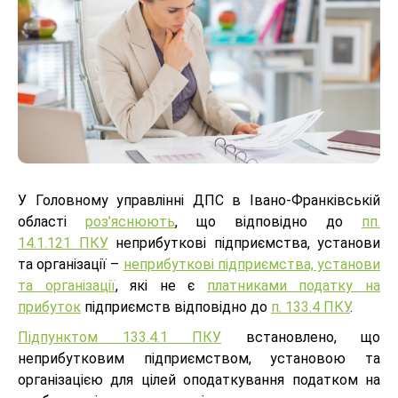
У Головному управлінні ДПС в Івано-Франківській
області
роз’яснюють
, що відповідно до
пп.
14.1.121 ПКУ
неприбуткові підприємства, установи
та організації –
неприбуткові підприємства, установи
та організації
, які не є
платниками податку на
прибуток
підприємств відповідно до
п. 133.4 ПКУ
.
Підпунктом 133.4.1 ПКУ
встановлено, що
неприбутковим підприємством, установою та
організацією для цілей оподаткування податком на