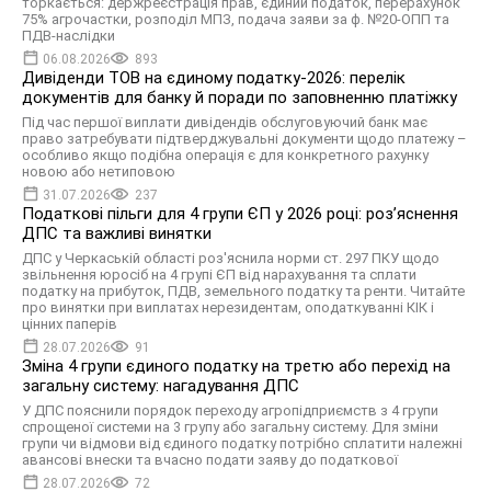
торкається: держреєстрація прав, єдиний податок, перерахунок
75% агрочастки, розподіл МПЗ, подача заяви за ф. №20-ОПП та
ПДВ-наслідки
06.08.2026
893
Дивіденди ТОВ на єдиному податку-2026: перелік
документів для банку й поради по заповненню платіжку
Під час першої виплати дивідендів обслуговуючий банк має
право затребувати підтверджувальні документи щодо платежу –
особливо якщо подібна операція є для конкретного рахунку
новою або нетиповою
31.07.2026
237
Податкові пільги для 4 групи ЄП у 2026 році: роз’яснення
ДПС та важливі винятки
ДПС у Черкаській області роз'яснила норми ст. 297 ПКУ щодо
звільнення юросіб на 4 групі ЄП від нарахування та сплати
податку на прибуток, ПДВ, земельного податку та ренти. Читайте
про винятки при виплатах нерезидентам, оподаткуванні КІК і
цінних паперів
28.07.2026
91
Зміна 4 групи єдиного податку на третю або перехід на
загальну систему: нагадування ДПС
У ДПС пояснили порядок переходу агропідприємств з 4 групи
спрощеної системи на 3 групу або загальну систему. Для зміни
групи чи відмови від єдиного податку потрібно сплатити належні
авансові внески та вчасно подати заяву до податкової
28.07.2026
72