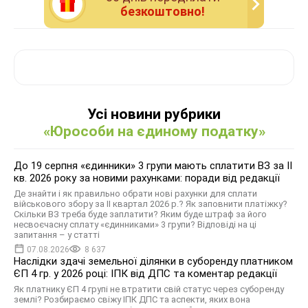
безкоштовно!
Усі новини рубрики
«Юрособи на єдиному податку»
До 19 серпня «єдинники» 3 групи мають сплатити ВЗ за ІІ
кв. 2026 року за новими рахунками: поради від редакції
Де знайти і як правильно обрати нові рахунки для сплати
військового збору за ІІ квартал 2026 р.? Як заповнити платіжку?
Скільки ВЗ треба буде заплатити? Яким буде штраф за його
несвоєчасну сплату «єдинниками» 3 групи? Відповіді на ці
запитання – у статті
07.08.2026
8 637
Наслідки здачі земельної ділянки в суборенду платником
ЄП 4 гр. у 2026 році: ІПК від ДПС та коментар редакції
Як платнику ЄП 4 групі не втратити свій статус через суборенду
землі? Розбираємо свіжу ІПК ДПС та аспекти, яких вона