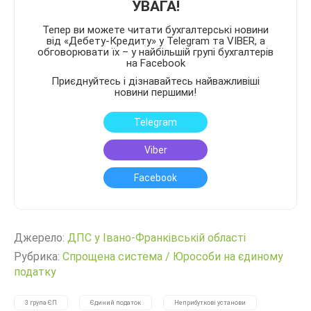
УВАГА!
Тепер ви можете читати бухгалтерські новини
від «Дебету-Кредиту» у Telegram та VIBER, а
обговорювати їх – у найбільшій групі бухгалтерів
на Facebook
Приєднуйтесь і дізнавайтесь найважливіші
новини першими!
Telegram
Viber
Facebook
Джерело:
ДПС у Івано-Франківській області
Рубрика:
Спрощена система
/
Юрособи на єдиному
податку
3 група ЄП
Єдиний податок
Неприбуткові установи