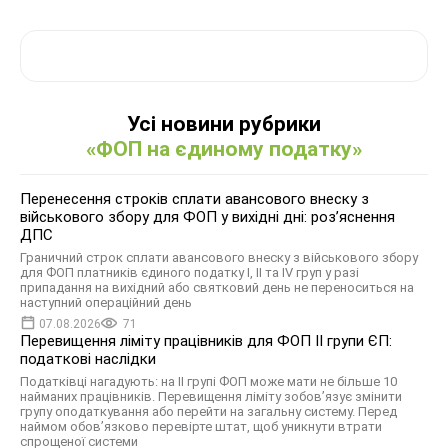
Усі новини рубрики
«ФОП на єдиному податку»
Перенесення строків сплати авансового внеску з
військового збору для ФОП у вихідні дні: роз’яснення
ДПС
Граничний строк сплати авансового внеску з військового збору
для ФОП платників єдиного податку І, ІІ та ІV груп у разі
припадання на вихідний або святковий день не переноситься на
наступний операційний день
07.08.2026
71
Перевищення ліміту працівників для ФОП II групи ЄП:
податкові наслідки
Податківці нагадують: на II групі ФОП може мати не більше 10
найманих працівників. Перевищення ліміту зобов’язує змінити
групу оподаткування або перейти на загальну систему. Перед
наймом обов’язково перевірте штат, щоб уникнути втрати
спрощеної системи