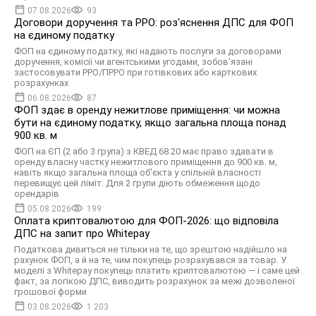
07.08.2026
93
Договори доручення та РРО: роз'яснення ДПС для ФОП
на єдиному податку
ФОП на єдиному податку, які надають послуги за договорами
доручення, комісії чи агентськими угодами, зобов’язані
застосовувати РРО/ПРРО при готівкових або карткових
розрахунках
06.08.2026
87
ФОП здає в оренду нежитлове приміщення: чи можна
бути на єдиному податку, якщо загальна площа понад
900 кв. м
ФОП на ЄП (2 або 3 група) з КВЕД 68.20 має право здавати в
оренду власну частку нежитлового приміщення до 900 кв. м,
навіть якщо загальна площа об'єкта у спільній власності
перевищує цей ліміт. Для 2 групи діють обмеження щодо
орендарів
05.08.2026
199
Оплата криптовалютою для ФОП-2026: що відповіла
ДПС на запит про Whitepay
Податкова дивиться не тільки на те, що зрештою надійшло на
рахунок ФОП, а й на те, чим покупець розрахувався за товар. У
моделі з Whitepay покупець платить криптовалютою — і саме цей
факт, за логікою ДПС, виводить розрахунок за межі дозволеної
грошової форми
03.08.2026
1 203