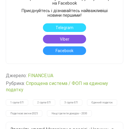
на Facebook
Приєднуйтесь і дізнавайтесь найважливіші
новини першими!
Telegram
Viber
Facebook
Джерело:
FINANCE.UA
Рубрика:
Спрощена система
/
ФОП на єдиному
податку
1 група ЄП
2 група ЄП
3 група ЄП
Єдиний податок
Податкові зміни-2025
Нацстратегія доходів – 2030