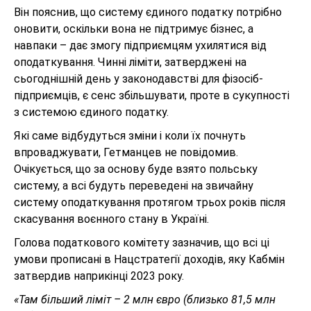
Він пояснив, що систему єдиного податку потрібно
оновити, оскільки вона не підтримує бізнес, а
навпаки – дає змогу підприємцям ухилятися від
оподаткування. Чинні ліміти, затверджені на
сьогоднішній день у законодавстві для фізосіб-
підприємців, є сенс збільшувати, проте в сукупності
з системою єдиного податку.
Які саме відбудуться зміни і коли їх почнуть
впроваджувати, Гетманцев не повідомив.
Очікується, що за основу буде взято польську
систему, а всі будуть переведені на звичайну
систему оподаткування протягом трьох років після
скасування воєнного стану в Україні.
Голова податкового комітету зазначив, що всі ці
умови прописані в Нацстратегії доходів, яку Кабмін
затвердив наприкінці 2023 року.
«Там більший ліміт – 2 млн євро (близько 81,5 млн