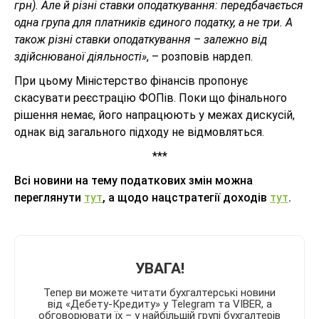
грн). Але й різні ставки оподаткування: передбачається
одна група для платників єдиного податку, а не три. А
також різні ставки оподаткування – залежно від
здійснюваної діяльності»
, – розповів нардеп.
При цьому Міністерство фінансів пропонує
скасувати реєстрацію ФОПів. Поки що фінального
рішення немає, його напрацюють у межах дискусій,
однак від загального підходу не відмовляться.
***
Всі новини на тему податкових змін можна
переглянути
тут
, а щодо нацстратегії доходів
тут
.
УВАГА!
Тепер ви можете читати бухгалтерські новини
від «Дебету-Кредиту» у Telegram та VIBER, а
обговорювати їх – у найбільшій групі бухгалтерів