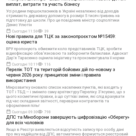
виплат, витрати та участь бізнесу
Усі родини першокласників в Україні незалежно від доходів
отримають державну допомогу в розмірі 5 тисяч гривень на
підготовку до школи. Про це повідомив міністр соцполітики
Денис Улютін
Сьогодні 11:56
39
Нові правила для ТЦК за законопроєктом №15459:
оцінка юриста
ВРУ пропонують обмежити коло представників ТЦК, зробити
відеофіксацію обов'язковою та заборонити балаклави. Адвокат
Дар’я Тарасенко оцінила ініціативу та прокоментувала її норми
Сьогодні 10:11
116
Перелік ТОТ та територій бойових дій по-новому з
червня 2026 року: принципові зміни і правила
використання
Мінрозвитку оновило список населених пунктів, які входять у
ТОТ і ТБД — і змінило саму архітектуру Переліку. З'ясуємо, що з
цього косметичні правки, а що суттєві зміни, які слід врахувати
під час складання звітності, перевірки контрагентів та
оформлення пільг
Сьогодні 09:30
798
ДПС та Міноборони завершують цифровізацію «Оберегу»
для всіх чоловіків
Якщо в Реєстрі виявляється відсутність запису про особу, дані
про яку надійшли від ДПС, автоматично формується реєстровий