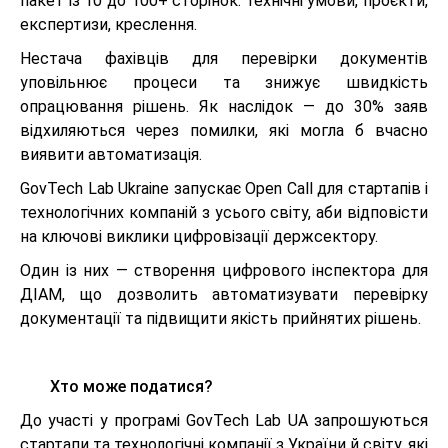
пакет із 10 до 100+ сторінок: технічні умови, проєкти,
експертизи, креслення.
Нестача фахівців для перевірки документів
уповільнює процеси та знижує швидкість
опрацювання рішень. Як наслідок — до 30% заяв
відхиляються через помилки, які могла б вчасно
виявити автоматизація.
GovTech Lab Ukraine запускає Open Call для стартапів і
технологічних компаній з усього світу, аби відповісти
на ключові виклики цифровізації держсектору.
Один із них — створення цифрового інспектора для
ДІАМ, що дозволить автоматизувати перевірку
документації та підвищити якість прийнятих рішень.
Хто може податися?
До участі у програмі GovTech Lab UA запрошуються
стартапи та технологічні компанії з України й світу, які