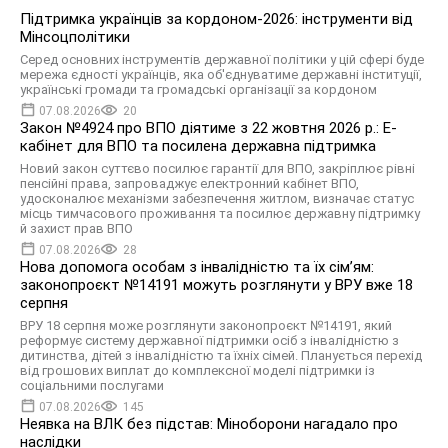
Підтримка українців за кордоном-2026: інструменти від
Мінсоцполітики
Серед основних інструментів державної політики у цій сфері буде
мережа єдності українців, яка об'єднуватиме державні інституції,
українські громади та громадські організації за кордоном
07.08.2026
20
Закон №4924 про ВПО діятиме з 22 жовтня 2026 р.: Е-
кабінет для ВПО та посилена державна підтримка
Новий закон суттєво посилює гарантії для ВПО, закріплює рівні
пенсійні права, запроваджує електронний кабінет ВПО,
удосконалює механізми забезпечення житлом, визначає статус
місць тимчасового проживання та посилює державну підтримку
й захист прав ВПО
07.08.2026
28
Нова допомога особам з інвалідністю та їх сімʼям:
законопроєкт №14191 можуть розглянути у ВРУ вже 18
серпня
ВРУ 18 серпня може розглянути законопроєкт №14191, який
реформує систему державної підтримки осіб з інвалідністю з
дитинства, дітей з інвалідністю та їхніх сімей. Планується перехід
від грошових виплат до комплексної моделі підтримки із
соціальними послугами
07.08.2026
145
Неявка на ВЛК без підстав: Міноборони нагадало про
наслідки