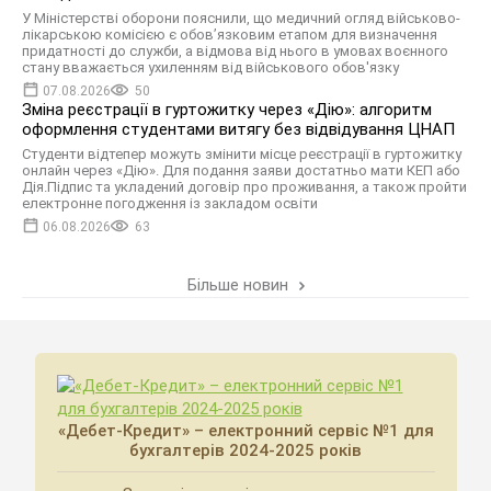
У Міністерстві оборони пояснили, що медичний огляд військово-
лікарською комісією є обов’язковим етапом для визначення
придатності до служби, а відмова від нього в умовах воєнного
стану вважається ухиленням від військового обов'язку
07.08.2026
50
Зміна реєстрації в гуртожитку через «Дію»: алгоритм
оформлення студентами витягу без відвідування ЦНАП
Студенти відтепер можуть змінити місце реєстрації в гуртожитку
онлайн через «Дію». Для подання заяви достатньо мати КЕП або
Дія.Підпис та укладений договір про проживання, а також пройти
електронне погодження із закладом освіти
06.08.2026
63
Більше новин
«Дебет-Кредит» – електронний сервіс №1 для
бухгалтерів 2024-2025 років