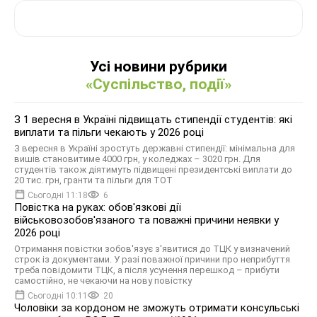
Усі новини рубрики
«Суспільство, події»
З 1 вересня в Україні підвищать стипендії студентів: які
виплати та пільги чекають у 2026 році
З вересня в Україні зростуть державні стипендії: мінімальна для
вишів становитиме 4000 грн, у коледжах – 3020 грн. Для
студентів також діятимуть підвищені президентські виплати до
20 тис. грн, гранти та пільги для ТОТ
Сьогодні 11:18
6
Повістка на руках: обов'язкові дії
військовозобов'язаного та поважні причини неявки у
2026 році
Отримання повістки зобов'язує з'явитися до ТЦК у визначений
строк із документами. У разі поважної причини про неприбуття
треба повідомити ТЦК, а після усунення перешкод – прибути
самостійно, не чекаючи на нову повістку
Сьогодні 10:11
20
Чоловіки за кордоном не зможуть отримати консульські