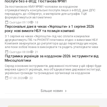
послуги без е-ВОД: Постанова №981
За постановою КМУ №981 чоловіки за кордоном
отримуватимуть консульські послуги лише з е-ВОД, дані ДПС
передадуть до «Оберегу», а матеріали для штрафів ТЦК
формуватимуться автоматично
Сьогодні 09:10
18
Персональні дані в чеках «Укрпошти» з 1 серпня 2026
року: нові вимоги НБУ та позиція компанії
З 1 серпня на чеках «Укрпошти» під час сплати комуналки
друкуватимуть ПІБ та РНОКПП платника згідно з вимогами НБУ.
Компанія звернулася до регулятора щодо перегляду цих норм,
але поки зобов'язана їх виконувати та радить утилізувати чеки
Сьогодні 08:06
21
Підтримка українців за кордоном-2026: інструменти від
Мінсоцполітики
Серед основних інструментів державної політики у цій сфері буде
мережа єдності українців, яка об'єднуватиме державні інституції,
українські громади та громадські організації за кордоном
07.08.2026
22
Більше новин