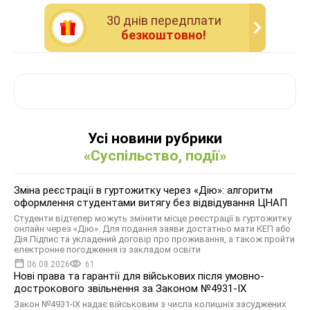
30 днiв передплати
безкоштовно!
Усі новини рубрики
«Суспільство, події»
Зміна реєстрації в гуртожитку через «Дію»: алгоритм
оформлення студентами витягу без відвідування ЦНАП
Студенти відтепер можуть змінити місце реєстрації в гуртожитку
онлайн через «Дію». Для подання заяви достатньо мати КЕП або
Дія.Підпис та укладений договір про проживання, а також пройти
електронне погодження із закладом освіти
06.08.2026
61
Нові права та гарантії для військових після умовно-
дострокового звільнення за Законом №4931-ІХ
Закон №4931-ІХ надає військовим з числа колишніх засуджених