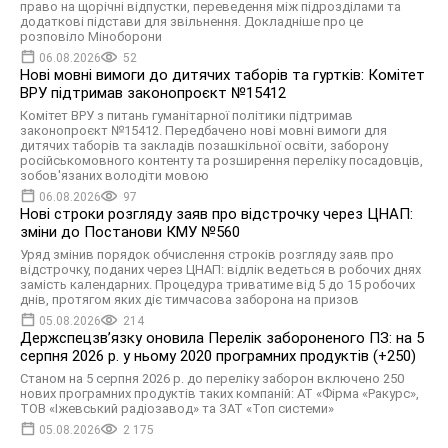
право на щорічні відпустки, переведення між підрозділами та
додаткові підстави для звільнення. Докладніше про це
розповіло Міноборони
06.08.2026
52
Нові мовні вимоги до дитячих таборів та гуртків: Комітет
ВРУ підтримав законопроєкт №15412
Комітет ВРУ з питань гуманітарної політики підтримав
законопроєкт №15412. Передбачено нові мовні вимоги для
дитячих таборів та закладів позашкільної освіти, заборону
російськомовного контенту та розширення переліку посадовців,
зобов'язаних володіти мовою
06.08.2026
97
Нові строки розгляду заяв про відстрочку через ЦНАП:
зміни до Постанови КМУ №560
Уряд змінив порядок обчислення строків розгляду заяв про
відстрочку, поданих через ЦНАП: відлік ведеться в робочих днях
замість календарних. Процедура триватиме від 5 до 15 робочих
днів, протягом яких діє тимчасова заборона на призов
05.08.2026
214
Держспецзв’язку оновила Перелік забороненого ПЗ: на 5
серпня 2026 р. у ньому 2020 програмних продуктів (+250)
Станом на 5 серпня 2026 р. до переліку заборон включено 250
нових програмних продуктів таких компаній: АТ «Фірма «Ракурс»,
ТОВ «Іжевський радіозавод» та ЗАТ «Топ системи»
05.08.2026
2 175