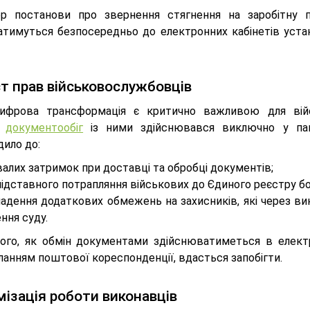
ер постанови про звернення стягнення на заробітну пл
атимуться безпосередньо до електронних кабінетів устано
т прав військовослужбовців
ифрова трансформація є критично важливою для війс
е
документообіг
із ними здійснювався виключно у папе
дило до:
алих затримок при доставці та обробці документів;
ідставного потрапляння військових до Єдиного реєстру б
ладення додаткових обмежень на захисників, які через в
ння суду.
того, як обмін документами здійснюватиметься в електр
ланням поштової кореспонденції, вдасться запобігти.
ізація роботи виконавців