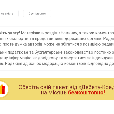
гованість
Суспільство
іть увагу!
Матеріали в розділі «Новини», а також коментар
нніх експертів та представників державних органів. Редак
, проте думка авторів може не збігатися з позицією редакц
льки податкове та бухгалтерське законодавство постійно
дену інформацію як довідкову та звертатися за індивідуа
ь. Редакція здійснює модерацію коментарів відповідно до 
Оберiть свiй пакет вiд «Дебету-Кре
на мiсяць
безкоштовно!