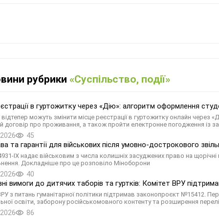
овини рубрики
«Суспільство, події»
еєстрації в гуртожитку через «Дію»: алгоритм оформлення сту
 відтепер можуть змінити місце реєстрації в гуртожитку онлайн через «
й договір про проживання, а також пройти електронне погодження із з
.2026
45
ава та гарантії для військових після умовно-дострокового звіл
931-ІХ надає військовим з числа колишніх засуджених право на щорічні 
ьнення. Докладніше про це розповіло Міноборони
.2026
40
вні вимоги до дитячих таборів та гуртків: Комітет ВРУ підтри
ВРУ з питань гуманітарної політики підтримав законопроєкт №15412. Пер
ьної освіти, заборону російськомовного контенту та розширення перел
.2026
86