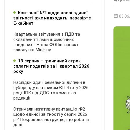
Квитанції №2 щодо нової єдиної
03.06
звітності вже надходять: перевірте
Е-кабінет
Квартальне звітування з ПДВ та
складання тільки щомісячних
зведених ПН для ФОПів: проєкт
закону від Мінфіну
19 серпня – граничний строк
сплати податків за ІI квартал 2026
року
Наслідки здачі земельної ділянки в
суборенду платником ЄП 4 гр. у 2026
році: ІПК від ДПС та коментар
редакції
Отримали негативну квитанцію №2
щодо єдиної звітності у серпні 2026
р.? Покрокова інструкція, що робити
далі