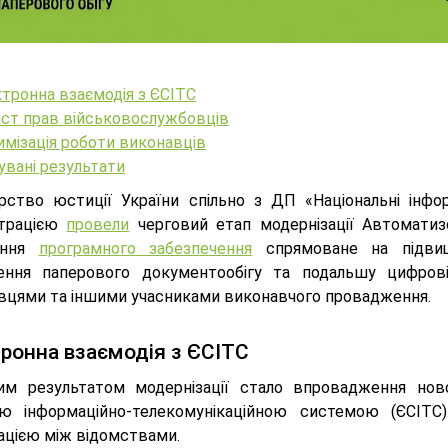
тронна взаємодія з ЄСІТС
ист прав військовослужбовців
мізація роботи виконавців
увані результати
ерство юстиції України спільно з ДП «Національні ін
страцією
провели
черговий етап модернізації Автоматиз
ення
програмного забезпечення
спрямоване на підвищ
ення паперового документообігу та подальшу цифрові
вцями та іншими учасниками виконавчого провадження.
ронна взаємодія з ЄСІТС
им результатом модернізації стало впровадження нов
ю інформаційно-телекомунікаційною системою (ЄСІТС)
ацією між відомствами.