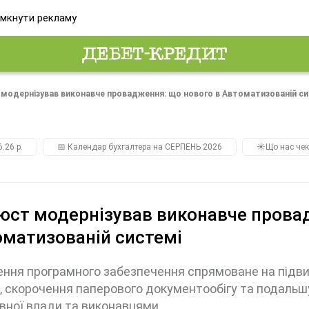
мкнути рекламу
 модернізував виконавче провадження: що нового в Автоматизованій с
.26 р.
📅 Календар бухгалтера на СЕРПЕНЬ 2026
☀️Що нас чек
юст модернізував виконавче прова
матизованій системі
ння програмного забезпечення спрямоване на підв
, скорочення паперового документообігу та подальш
вної влади та виконавцями