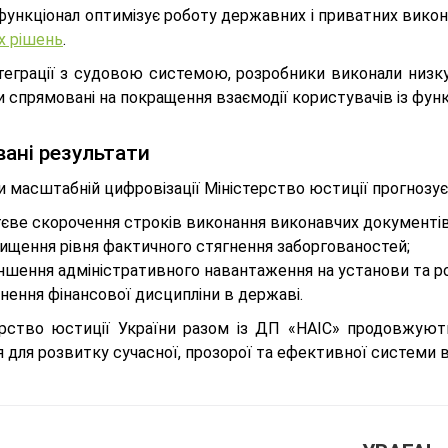
функціонал оптимізує роботу державних і приватних вико
х рішень
.
нтеграції з судовою системою, розробники виконали низк
и спрямовані на покращення взаємодії користувачів із фун
вані результати
 масштабній цифровізації Міністерство юстиції прогнозує
тєве скорочення строків виконання виконавчих документів
ищення рівня фактичного стягнення заборгованостей;
ншення адміністративного навантаження на установи та р
нення фінансової дисципліни в державі.
ерство юстиції України разом із ДП «НАІС» продовжують
 для розвитку сучасної, прозорої та ефективної системи в