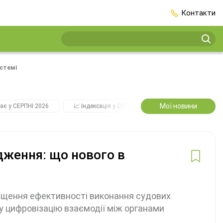
Контакти
истемі
Мої новини
ає у СЕРПНІ 2026
📈 Індексація у СЕРПНІ
2️⃣0️⃣2️⃣7️⃣ Усі ключо
дження: що нового в
ищення ефективності виконання судових
у цифровізацію взаємодії між органами