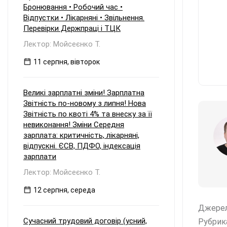
Бронювання • Робочий час •
Відпустки • Лікарняні • Звільнення.
Перевірки Держпраці і ТЦК
Лектор: Мойсеєнко Т.
11 серпня, вівторок
Великі зарплатні зміни! Зарплатна
Звітність по-новому з липня! Нова
Звітність по квоті 4% та внеску за її
невиконання! Зміни Середня
зарплата: критичність, лікарняні,
відпускні. ЄСВ, ПДФО, індексація
зарплати
Лектор: Мойсеєнко Т.
12 серпня, середа
Джере
Сучасний трудовий договір (усний,
Рубрик