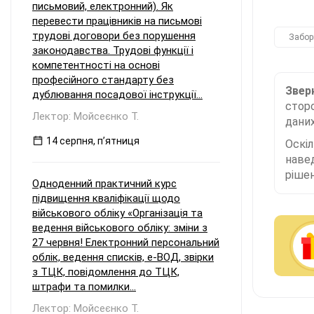
письмовий, електронний). Як
перевести працівників на письмові
трудові договори без порушення
Забор
законодавства. Трудові функції і
компетентності на основі
професійного стандарту без
Зверн
дублювання посадової інструкції...
сторо
Лектор: Мойсеєнко Т.
даних
14 серпня, пʼятниця
Оскі
наве
рішен
Одноденний практичний курс
підвищення кваліфікації щодо
військового обліку «Організація та
ведення військового обліку: зміни з
27 червня! Електронний персональний
облік, ведення списків, е-ВОД, звірки
з ТЦК, повідомлення до ТЦК,
штрафи та помилки...
Лектор: Мойсеєнко Т.