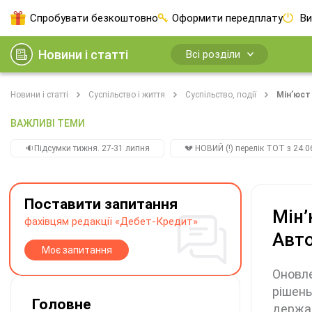
Спробувати безкоштовно
Оформити передплату
Ви
Новини і статті
Всі розділи
Новини і статті
Суспільство і життя
Суспільство, події
Мін’юст
ВАЖЛИВІ ТЕМИ
🔉Підсумки тижня. 27-31 липня
💔 НОВИЙ (!) перелік ТОТ з 24.06
Поставити запитання
Мін’
фахівцям редакції «Дебет-Кредит»
Авто
Моє запитання
Оновле
рішень
Головне
держа