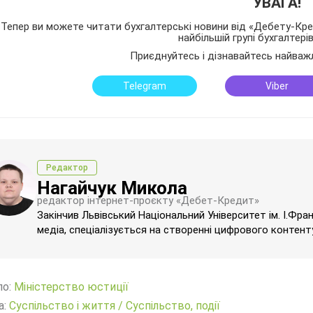
УВАГА!
Тепер ви можете читати бухгалтерські новини від «Дебету-Кред
найбільшій групі бухгалтері
Приєднуйтесь і дізнавайтесь найваж
Telegram
Viber
Редактор
Нагайчук Микола
редактор інтернет-проєкту «Дебет-Кредит»
Закінчив Львівський Національний Університет ім. І.Фра
медіа, спеціалізується на створенні цифрового контенту
ло:
Міністерство юстиції
а:
Суспільство і життя
/
Суспільство, події