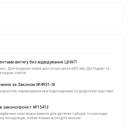
дентами витягу без відвідування ЦНАП
Дію». Для подання заяви достатньо мати КЕП або Дія.Підпис та
акладом освіти
ьнення за Законом №4931-ІХ
відпустки, переведення між підрозділами та додаткові підстави
мав законопроєкт №15412
едбачено нові мовні вимоги для дитячих таборів та закладів
іку посадовців, зобов'язаних володіти мовою