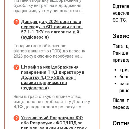
Питання порядку відображення у
бухобліку витрат на відрядження
Відтеп
працівників, у тому числі вартості
надсил
проживання в готелі, яке сплачено з
ЄСІТС.
карткового рахунку працівника та
Дивіденди у 2026 році після
підтвердження таких операцій
переходу із ЄП: ризики за пп.
первинними документами, належать
57.1-1 ПКУ та алгоритм дій
Захис
до компетенції Мінфіну
(аудіоверсія)
Товариство з обмеженою
Така ц
відповідальністю (ТОВ) до вересня
Раніш
2026 року включно перебуває на
призво
спрощеній системі оподаткування
(єдиний податок, 3 група, ставка 5%,
Штраф за невідображення
трив
неплатник ПДВ). З 1 жовтня 2026
повернення ПФД директору в
безп
року підприємство переходить на
Додатку 4ДФ у 2026 році:
загальну систему оподаткування
ризики підприємства
нак
(стає платником податку на
(аудіоверсія)
ріше
прибуток). За результатами
Який штраф очікує підприємство,
діяльності у періоді 2024–2025 років
Після 
якщо воно не відобразить у Додатку
(під час перебування на спрощеній
4ДФ до податкового розрахунку
переси
системі) підприємство отримало
повернення поворотної фінансової
чистий прибуток, сума
допомоги (ПФД) директору?
Уточнюючий Розрахунок ЮО
нерозподіленого прибутку в балансі
Оптим
або Розрахунок ФОП/НПД за
становить 18 млн грн. Наприкінці
періоди, за якими минув строк
2026 року (вже після переходу на