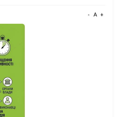
-
A
+