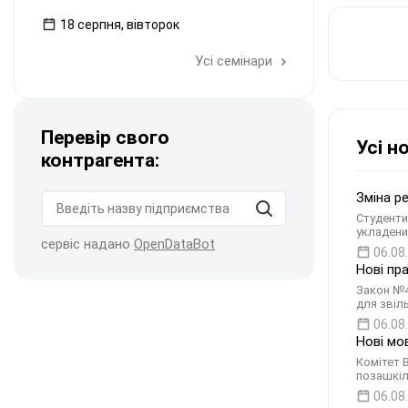
18 серпня, вівторок
Усі семінари
Перевір свого
Усі н
контрагента:
Зміна р
Студенти
укладени
сервіс надано
OpenDataBot
06.08
Нові пр
Закон №4
для звіл
06.08
Нові мо
Комітет 
позашкіл
06.08