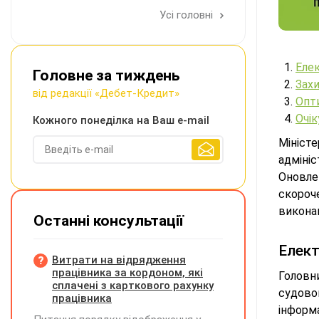
Усі головні
Елек
Головне за тиждень
Зах
від редакції «Дебет-Кредит»
Опти
Очік
Кожного понеділка на Ваш e-mail
Мініст
адміні
Оновл
скороч
викона
Останні консультації
Елект
Витрати на відрядження
працівника за кордоном, які
Головн
сплачені з карткового рахунку
судово
працівника
інформ