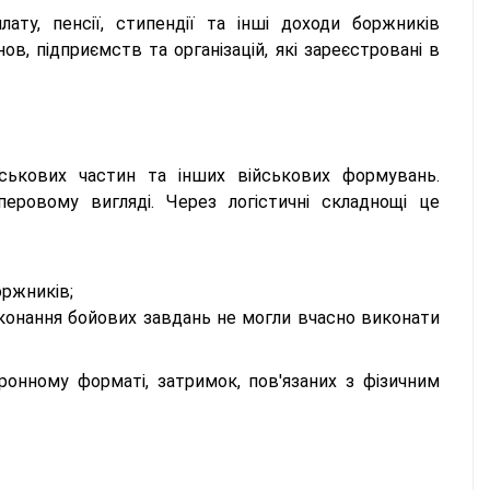
ату, пенсії, стипендії та інші доходи боржників
в, підприємств та організацій, які зареєстровані в
ькових частин та інших військових формувань.
ровому вигляді. Через логістичні складнощі це
оржників;
иконання бойових завдань не могли вчасно виконати
онному форматі, затримок, пов'язаних з фізичним