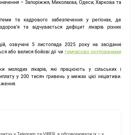
 значення – Запоріжжя, Миколаєва, Одеси, Харкова та
теми та кадрового забезпечення у регіонах, де
доров’я та відчувається дефіцит лікарів різних
ій, озвучені 5 листопада 2025 року на засіданні
ся або велися бойові дії чи
тимчасово окупованими
и молодих лікарів, які працюють у сільських і
плату у 200 тисяч гривень у межах цієї ініціативи.
вження.
иту» у Telegram та VIBER, а обговорювати їх – у