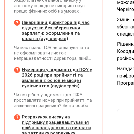
Якщо платник єдиного внеску у
можливи
звітному періоді не використовує
Черніго
працю фізичних осіб на умовах
трудового договору (контракту) або
Зміни 
на інших умовах, передбачених
Лікарняний директора під час
зберіг
законодавством, Додаток Д1/
відпустки без збереження
Додаток ФІЗ-Д1 за відповідний
зарплати: оформлення та
спеціал
період не подається
оплата (аудіоверсія)
Рішенн
Чи має право ТОВ не оплачувати та
Координ
не оформлювати листок
непрацездатності директора, який
російс
перебуває у відпустці без
Нагада
збереження заробітної плати під час
Нумерація у відомості до ПФУ у
призупинення діяльності
2026 році при прийнятті та
прифро
підприємства?
звільненні: основне місце і
Програ
сумісництво (аудіоверсія)
Чи потрібно у відомості до ПФУ
проставляти номер при прийнятті та
звільненні працівника? Якщо особа
одночасно працювала за основним
місцем роботи та за сумісництвом,
Розрахунок внеску на
чи рахується це як два роботодавці?
підтримку працевлаштування
осіб з інвалідністю та виплати
за затримку розрахунку