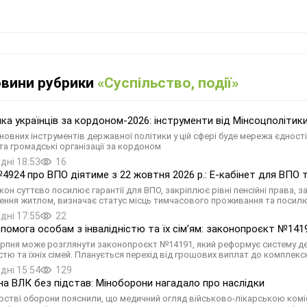
овини рубрики
«Суспільство, події»
ка українців за кордоном-2026: інструменти від Мінсоцполітик
овних інструментів державної політики у цій сфері буде мережа єдності у
та громадські організації за кордоном
дні 18:53
16
4924 про ВПО діятиме з 22 жовтня 2026 р.: Е-кабінет для ВПО
кон суттєво посилює гарантії для ВПО, закріплює рівні пенсійні права,
ення житлом, визначає статус місць тимчасового проживання та посил
дні 17:55
22
помога особам з інвалідністю та їх сімʼям: законопроєкт №141
ерпня може розглянути законопроєкт №14191, який реформує систему держ
істю та їхніх сімей. Планується перехід від грошових виплат до комплекс
дні 15:54
129
на ВЛК без підстав: Міноборони нагадало про наслідки
ерстві оборони пояснили, що медичний огляд військово-лікарською комі