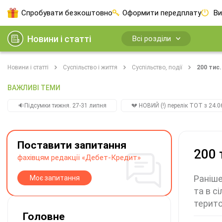
Спробувати безкоштовно
Оформити передплату
Ви
Новини і статті
Всі розділи
Новини і статті
Суспільство і життя
Суспільство, події
200 тис
ВАЖЛИВІ ТЕМИ
🔉Підсумки тижня. 27-31 липня
💔 НОВИЙ (!) перелік ТОТ з 24.06
Поставити запитання
200 
фахівцям редакції «Дебет-Кредит»
Раніше
Моє запитання
та в с
терито
Головне