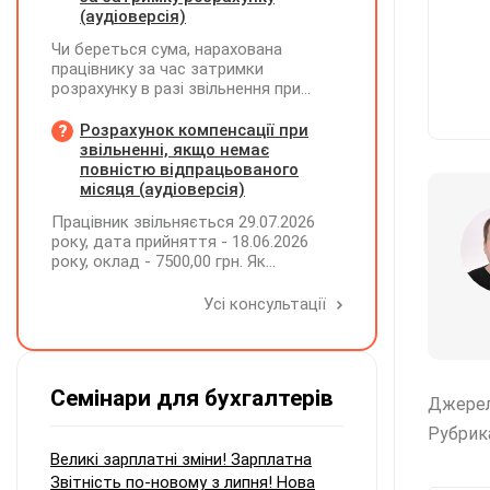
(аудіоверсія)
Чи береться сума, нарахована
працівнику за час затримки
розрахунку в разі звільнення при
обчсиленні середньомісячної
заробітної плати (винагороди), для
Розрахунок компенсації при
розрахунку внеску на підтримку
звільненні, якщо немає
працевлаштування осіб з
повністю відпрацьованого
інвалідністю?
місяця (аудіоверсія)
Працівник звільняється 29.07.2026
року, дата прийняття - 18.06.2026
року, оклад - 7500,00 грн. Як
розрахувати компенсацію трьох
невикористаних днів відпустки при
Усі консультації
звільненні?
Семінари для бухгалтерів
Джере
Рубрик
Великі зарплатні зміни! Зарплатна
Звітність по-новому з липня! Нова