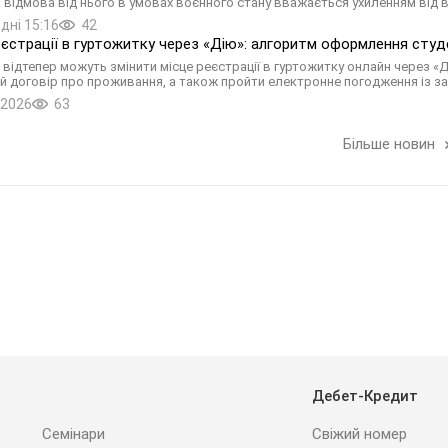
а відмова від нього в умовах воєнного стану вважається ухиленням від 
дні 15:16
42
еєстрації в гуртожитку через «Дію»: алгоритм оформлення сту
 відтепер можуть змінити місце реєстрації в гуртожитку онлайн через «
й договір про проживання, а також пройти електронне погодження із з
.2026
63
Більше новин
Дебет-Кредит
Семінари
Свіжий номер