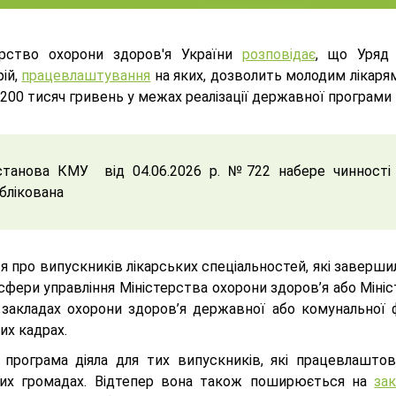
ерство охорони здоров'я України
розповідає
, що Уряд 
ій,
працевлаштування
на яких, дозволить молодим лікар
 200 тисяч гривень у межах реалізації державної програми
танова КМУ від 04.06.2026 р. №722 набере чинності з
блікована
 про випускників лікарських спеціальностей, які заверши
сфери управління Міністерства охорони здоров’я або Міні
 закладах охорони здоров’я державної або комунальної
их кадрах.
 програма діяла для тих випускників, які працевлаштов
ких громадах. Відтепер вона також поширюється на
за