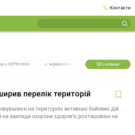
Контакти
Мої новини
ає у СЕРПНІ 2026
📈 Індексація у СЕРПНІ
2️⃣0️⃣2️⃣7️⃣ Усі ключо
ширив перелік територій
товувалися на територіях активних бойових дій
 на заклади охорони здоров’я, розташовані на