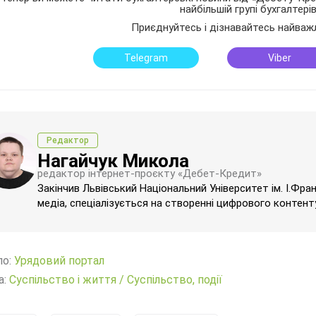
найбільшій групі бухгалтері
Приєднуйтесь і дізнавайтесь найваж
Telegram
Viber
Редактор
Нагайчук Микола
редактор інтернет-проєкту «Дебет-Кредит»
Закінчив Львівський Національний Університет ім. І.Фра
медіа, спеціалізується на створенні цифрового контенту
ло:
Урядовий портал
а:
Суспільство і життя
/
Суспільство, події