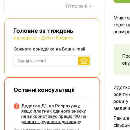
Усі головні
Мініст
територ
Головне за тиждень
розмірі
від редакції «Дебет-Кредит»
Кожного понеділка на Ваш e-mail
Пос
опу
Йдеться
Останні консультації
освіти 
роки у
Додаток Д1 до Розрахунку,
медичн
якщо платник єдиного внеску
не використовує працю ФО на
Раніше
умовах трудового договору
сільсь