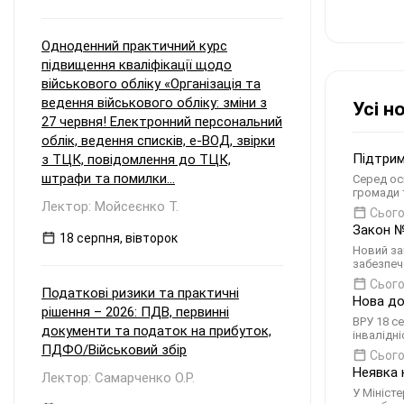
Одноденний практичний курс
підвищення кваліфікації щодо
військового обліку «Організація та
ведення військового обліку: зміни з
Усі н
27 червня! Електронний персональний
облік, ведення списків, е-ВОД, звірки
Підтрим
з ТЦК, повідомлення до ТЦК,
штрафи та помилки...
Серед осн
громади 
Лектор: Мойсеєнко Т.
Сього
Закон №
18 серпня, вівторок
Новий за
забезпеч
Сього
Податкові ризики та практичні
Нова до
рішення – 2026: ПДВ, первинні
ВРУ 18 с
документи та податок на прибуток,
інвалідн
ПДФО/Військовий збір
Сього
Неявка 
Лектор: Самарченко О.Р.
У Мініст