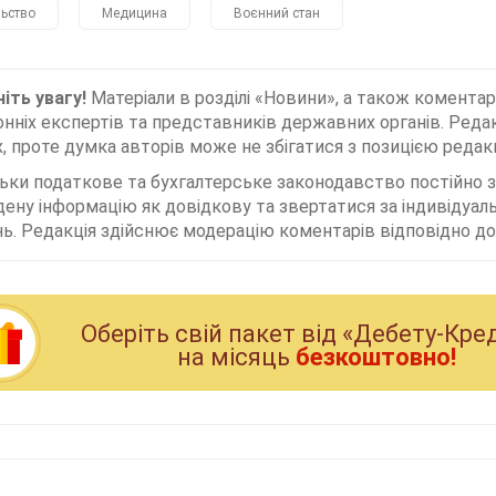
льство
Медицина
Воєнний стан
іть увагу!
Матеріали в розділі «Новини», а також коментар
нніх експертів та представників державних органів. Редак
, проте думка авторів може не збігатися з позицією редакц
льки податкове та бухгалтерське законодавство постійно
дену інформацію як довідкову та звертатися за індивідуа
ь. Редакція здійснює модерацію коментарів відповідно до 
Оберiть свiй пакет вiд «Дебету-Кре
на мiсяць
безкоштовно!