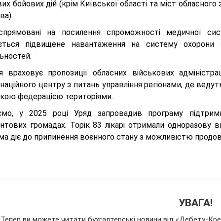
х бойових дій (крім Київської області та міст обласного
ва).
спрямовані на посилення спроможності медичної сис
ається підвищене навантаження на систему охорони з
ьностей.
я враховує пропозиції обласних військових адміністрац
аційного центру з питань управління регіонами, де ведуть
ькою федерацією територіями.
ємо, у 2025 році Уряд запровадив програму підтримк
нтових громадах. Торік 83 лікарі отримали одноразову ви
ма діє до припинення воєнного стану з можливістю продо
УВАГА!
Тепер ви можете читати бухгалтерські новини від «Дебету-Кред