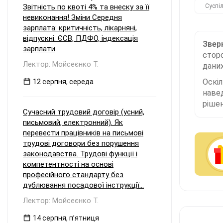
Звітність по квоті 4% та внеску за її
Суспі
невиконання! Зміни Середня
зарплата: критичність, лікарняні,
відпускні. ЄСВ, ПДФО, індексація
Зверн
зарплати
сторо
Лектор: Мойсеєнко Т.
даних
Оскі
12 серпня, середа
наве
рішен
Сучасний трудовий договір (усний,
письмовий, електронний). Як
перевести працівників на письмові
трудові договори без порушення
законодавства. Трудові функції і
компетентності на основі
професійного стандарту без
дублювання посадової інструкції...
Лектор: Мойсеєнко Т.
14 серпня, пʼятниця