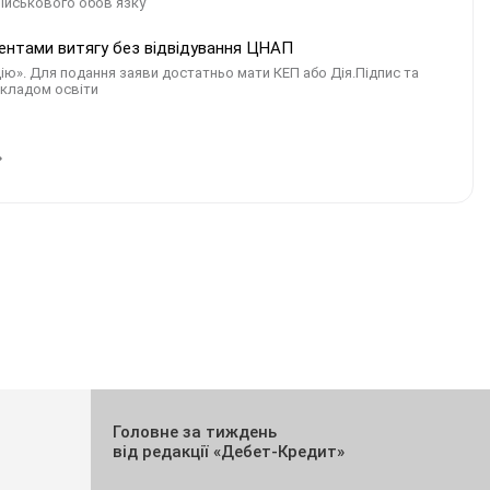
військового обов'язку
дентами витягу без відвідування ЦНАП
Дію». Для подання заяви достатньо мати КЕП або Дія.Підпис та
акладом освіти
Головне за тиждень
від редакції «Дебет-Кредит»