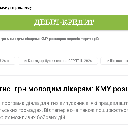
мкнути рекламу
. грн молодим лікарям: КМУ розширив перелік територій
.26 р.
📅 Календар бухгалтера на СЕРПЕНЬ 2026
☀️Що нас чек
тис. грн молодим лікарям: КМУ роз
 програма діяла для тих випускників, які працевлаш
ільських громадах. Відтепер вона також поширюється
ріях можливих бойових дій