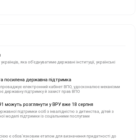
и
країнців, яка об'єднуватиме державні інституції, українські
 та посилена державна підтримка
 запроваджує електронний кабінет ВПО, удосконалює механізми
ює державну підтримку й захист прав ВПО
91 можуть розглянути у ВРУ вже 18 серпня
авної підтримки осіб з інвалідністю з дитинства, дітей з
ної моделі підтримки із соціальними послугами
сією є обов’язковим етапом для визначення придатності до