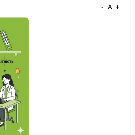
-
A
+