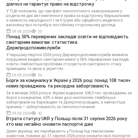
діагноз не гарантує право на відстрочку
У ТЦК пояснили, що сам факт онкологічного захворювання у
родича не дає автоматичного права на відстрочку. Вирішальним
є наявність інвалідності I чи II групи або офіційного медичного
висновку про потребу в постійному сторонньому догляді
09.08.2026
50
Понад 50% перевірених закладів освіти не відповідають
санітарним вимогам: статистика
Держпродспоживслужби
У першому півріччі 2026 року Держпродспоживслужба виявила
порушення медико-санітарних вимог у 56% перевірених закладів
освіти. Найчастіше проблеми стосуються санітарного стану
приміщень та умов в укриттях
09.08.2026
36
Борги за комуналку в Україні у 2026 році: понад 108 тисяч
нових проваджень та рекордна заборгованість
За 6 місяців 2026 року в Україні відкрили 108,5 тис. проваджень за
борги з комуналки, 65% з яких досі несплачені. Найбільше
заборгували на Харківщині та Дніпропетровщині, а найчастіша
причина – заборгованість за теплопостачання
09.08.2026
42
Втрата статусу UKR у Польщі після 31 серпня 2026 року:
хто має негайно оновити паспортні дані
Деякі українці, які перебувають у Польщі під тимчасовим
захистом, повинні до 31 серпня 2026 року оновити свої паспортні