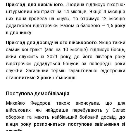
Приклад для цивільного.
Людина підписує піхотно-
штурмовий контракт на 14 місяців. Якщо 4 місяці з
них вона провела на «нулі», то отримує 12 місяців
додаткової відстрочки. Разом із базовою —
1,5 року
відпочинку
.
Приклад для досвідченого військового.
Якщо такий
самий контракт (але на 10 місяців) підписує боєць,
який служить із 2021 року, до його півтора року
відстрочки додадуться бонуси за попередні роки
служби. Загальний термін гарантованої відстрочки
становитиме
3 роки і 7 місяців
.
Поступова демобілізація
Михайло Федоров також анонсував, що для
військових, які найдовше перебувають у Силах
оборони та мають найбільший бойовий досвід,
до
кінця року розпочнеться поступове звільнення зі