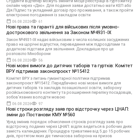
Студенти відтепер можуть змінити місце реєстрації в гуртожитку
онлайн через «Дію». Для подання заяви достатньо мати КЕП або
Дія.Підпис та укладений договір про проживання, а також пройти
електронне погодження із закладом освіти
06.08.2026
61
Нові права та гарантії для військових після умовно-
дострокового звільнення за Законом №4931-ІХ
Закон №4931-ІХ надає військовим з числа колишніх засуджених
право на щорічні відпустки, переведення між підрозділами та
додаткові підстави для звільнення. Докладніше про це
розповіло Міноборони
06.08.2026
56
Нові мовні вимоги до дитячих таборів та гуртків: Комітет
ВРУ підтримав законопроєкт №15412
Комітет ВРУ з питань гуманітарної політики підтримав
законопроєкт №15412. Передбачено нові мовні вимоги для
дитячих таборів та закладів позашкільної освіти, заборону
російськомовного контенту та розширення переліку посадовців,
зобов'язаних володіти мовою
06.08.2026
97
Нові строки розгляду заяв про відстрочку через ЦНАП:
зміни до Постанови КМУ №560
Уряд змінив порядок обчислення строків розгляду заяв про
відстрочку, поданих через ЦНАП: відлік ведеться в робочих днях
замість календарних. Процедура триватиме від 5 до 15 робочих
днів, протягом яких діє тимчасова заборона на призов