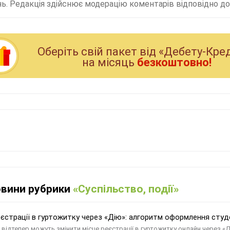
ь. Редакція здійснює модерацію коментарів відповідно до 
Оберiть свiй пакет вiд «Дебету-Кре
на мiсяць
безкоштовно!
овини рубрики
«Суспільство, події»
еєстрації в гуртожитку через «Дію»: алгоритм оформлення сту
 відтепер можуть змінити місце реєстрації в гуртожитку онлайн через «