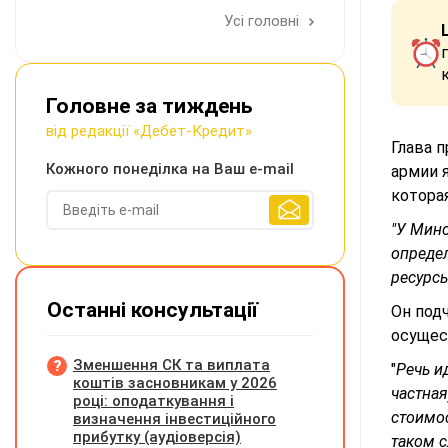
Усі головні
Головне за тиждень
від редакції «Дебет-Кредит»
Глава 
Кожного понеділка на Ваш e-mail
армии 
которая
"У Мин
определ
ресурсы
Останні консультації
Он под
осущес
Зменшення СК та виплата
"
Речь и
коштів засновникам у 2026
частная
році: оподаткування і
стоимос
визначення інвестиційного
прибутку (аудіоверсія)
таком с