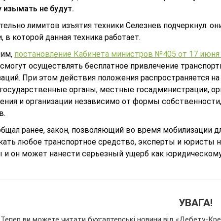
у изымать не будут.
тельно лимитов изъятия техники Селезнев подчеркнул: он
, в которой данная техника работает.
ним,
постановление Кабинета министров №405 от 17 июня 
 смогут осуществлять бесплатное привлечение транспорт
заций. При этом действия положения распространяется на
 государственные органы, местные госадминистрации, ор
ения и организации независимо от формы собственности,
в.
общал ранее, закон, позволяющий во время мобилизации 
кать любое транспортное средство, эксперты и юристы н
 и он может нанести серьезный ущерб как юридическому,
УВАГА!
Тепер ви можете читати бухгалтерські новини від «Дебету-Кред