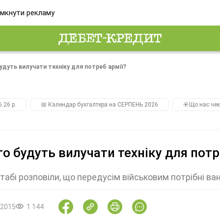
мкнути рекламу
будуть вилучати техніку для потреб армії?
.26 р.
📅 Календар бухгалтера на СЕРПЕНЬ 2026
☀️Що нас чек
го будуть вилучати техніку для потр
табі розповіли, що передусім військовим потрібні ван
.2015
1 144