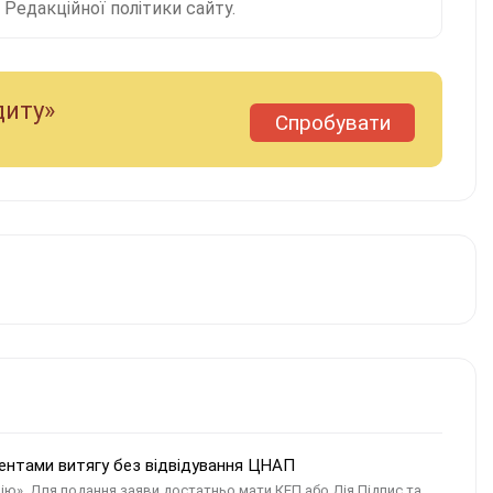
Редакційної політики сайту.
диту»
Спробувати
дентами витягу без відвідування ЦНАП
Дію». Для подання заяви достатньо мати КЕП або Дія.Підпис та