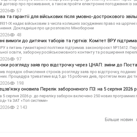
й договір про проживання, а також пройти електронне погодження із з
.2026
57
ава та гарантії для військових після умовно-дострокового звіл
931-ІХ надає військовим з числа колишніх засуджених право на щорічні 
ьнення. Докладніше про це розповіло Міноборони
.2026
48
вні вимоги до дитячих таборів та гуртків: Комітет ВРУ підтри
ВРУ з питань гуманітарної політики підтримав законопроєкт №15412. Пер
ьної освіти, заборону російськомовного контенту та розширення перел
.2026
97
роки розгляду заяв про відстрочку через ЦНАП: зміни до Пос
нив порядок обчислення строків розгляду заяв про відстрочку, поданих 
них. Процедура триватиме від 5 до 15 робочих днів, протягом яких діє 
.2026
198
цзв’язку оновила Перелік забороненого ПЗ: на 5 серпня 2026 р.
а 5 серпня 2026 р. до переліку заборон включено 250 нових програмних 
од» та ЗАТ «Топ системи»
.2026
2 143
Більше новин