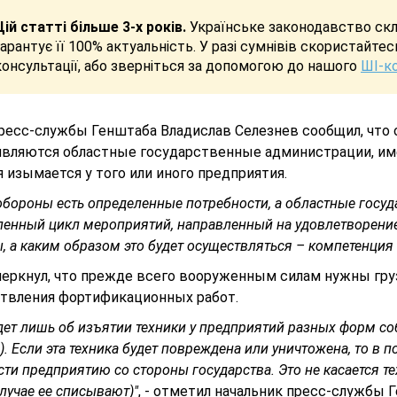
Цій статті більше 3-х років.
Українське законодавство скла
гарантує її 100% актуальність. У разі сумнівів скористайте
консультації, або зверніться за допомогою до нашого
ШІ-к
пресс-службы Генштаба Владислав Селезнев сообщил, что
являются областные государственные администрации, име
 изымается у того или иного предприятия.
обороны есть определенные потребности, а областные гос
енный цикл мероприятий, направленный на удовлетворение 
, а каким образом это будет осуществляться – компетенция
черкнул, что прежде всего вооруженным силам нужны груз
твления фортификационных работ.
дет лишь об изъятии техники у предприятий разных форм со
). Если эта техника будет повреждена или уничтожена, то в
ти предприятию со стороны государства. Это не касается те
лучае ее списывают)"
, - отметил начальник пресс-службы Г