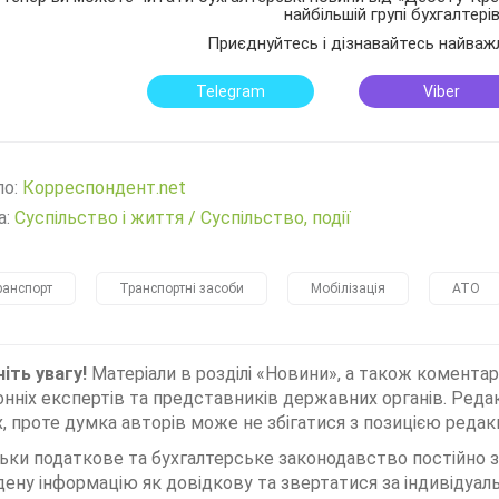
найбільшій групі бухгалтері
Приєднуйтесь і дізнавайтесь найваж
Telegram
Viber
ло:
Корреспондент.net
а:
Суспільство і життя
/
Суспільство, події
ранспорт
Транспортні засоби
Мобілізація
АТО
іть увагу!
Матеріали в розділі «Новини», а також коментар
нніх експертів та представників державних органів. Редак
, проте думка авторів може не збігатися з позицією редакц
льки податкове та бухгалтерське законодавство постійно
дену інформацію як довідкову та звертатися за індивідуа