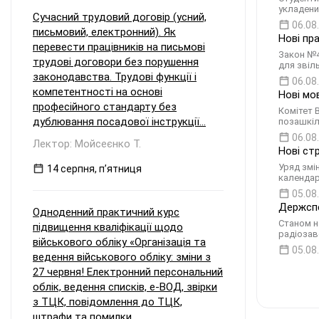
укладени
Сучасний трудовий договір (усний,
06.08
письмовий, електронний). Як
Нові пр
перевести працівників на письмові
Закон №4
трудові договори без порушення
для звіл
законодавства. Трудові функції і
06.08
компетентності на основі
Нові мо
професійного стандарту без
Комітет 
дублювання посадової інструкції...
позашкіл
06.08
Лектор: Мойсеєнко Т.
Нові ст
Уряд змі
14 серпня, пʼятниця
календар
05.08
Держспе
Одноденний практичний курс
Станом н
підвищення кваліфікації щодо
радіозав
військового обліку «Організація та
05.08
ведення військового обліку: зміни з
27 червня! Електронний персональний
облік, ведення списків, е-ВОД, звірки
з ТЦК, повідомлення до ТЦК,
штрафи та помилки...