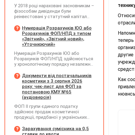
техник
У 2018 році нараховані засновникам –
фізособам дивіденди були
Относи
реінвестовані у статутний капітал
без зміни часток, із них сплачено
отрасли
ПДФО та ВЗ. Крім того, статутний
Нумерація Розрахунків ЮО або
капітал збільшувався за рахунок
Напом
Розрахунків ФОП/НПД з типом
нерозподіленого прибутку без
«Звітний», «Звітний новий»,
теперь
нарахування дивідендів. У 2026 році
«Уточнюючий»
органи
його планують зменшити та
Нумерація Розрахунків ЮО або
виплатити кошти засновникам. Чи
другие
Розрахунків ФОП/НПД здійснюється
потрібно утримувати ПДФО та ВЗ?
учрежд
у хронологічному порядку незалежно
средст
від типу Розрахунків в межах одного
звітного (податкового) періоду та не
Документи від постачальників
Как со
продовжується в наступних
косметики з 3 серпня 2026
року: чек-лист для ФОП за
привле
постановою КМУ №65
нюансы
(аудіоверсія)
ФОП ІІ групи єдиного податку
здійснює продаж косметичної
продукції, придбаної у українських
постачальників. Які саме документи
потрібно вимагати від
Зарахування сумісника на 0,5
постачальника після 03.08.2026 року у
ставки до квоти