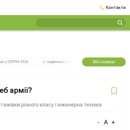
Контакти
Мої новини
ає у СЕРПНІ 2026
📈 Індексація у СЕРПНІ
2️⃣0️⃣2️⃣7️⃣ Усі ключо
еб армії?
тажівки різного класу і інженерна техніка
-
A
+