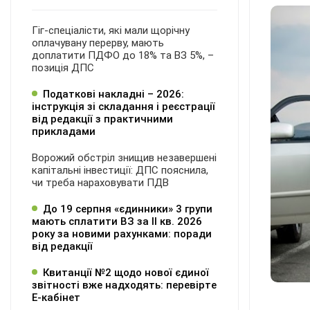
Гіг-спеціалісти, які мали щорічну
оплачувану перерву, мають
доплатити ПДФО до 18% та ВЗ 5%, –
позиція ДПС
Податкові накладні – 2026:
інструкція зі складання і реєстрації
від редакції з практичними
прикладами
Ворожий обстріл знищив незавершені
капітальні інвестиції: ДПС пояснила,
чи треба нараховувати ПДВ
До 19 серпня «єдинники» 3 групи
мають сплатити ВЗ за ІІ кв. 2026
року за новими рахунками: поради
від редакції
Квитанції №2 щодо нової єдиної
звітності вже надходять: перевірте
Е-кабінет