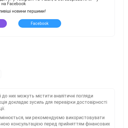
в на Facebook
ливіші новини першими!
Facebook
і до них можуть містити аналітичні погляди
ція докладає зусиль для перевірки достовірності
ії.
 змінюється, ми рекомендуємо використовувати
льною консультацією перед прийняттям фінансових