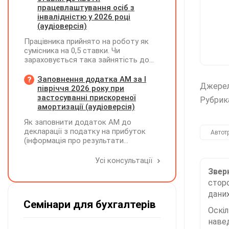
зв'язку з повним набранням чинності
працевлаштування осіб з
Технічного регламенту на косметичну
інвалідністю у 2026 році
продукцію, затвердженого
(аудіоверсія)
постановою КМУ від 20.01.2021 р.
Працівника прийнято на роботу як
№65?
сумісника на 0,5 ставки. Чи
зараховується така зайнятість до
ліміту (квоти) з працевлаштування
осіб з інвалідністю відповідно до
Заповнення додатка АМ за І
Джере
вимог законодавства?
півріччя 2026 року при
застосуванні прискореної
Рубрик
амортизації (аудіоверсія)
Як заповнити додаток АМ до
декларації з податку на прибуток
Автот
(інформація про результати
амортизації за І півріччя 2026 року)?
Чи потрібно для цього брати дані
Усі консультації
станом на 01.01.2026 р.? Якщо до
Зверн
окремих верстатів групи 4
сторо
застосовується прискорена
даних
амортизація, чи потрібно зазначати
Семінари для бухгалтерів
вартість усіх таких верстатів на
Оскі
початок і кінець звітного періоду?
наве
При цьому щодо частини верстатів