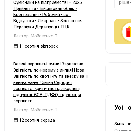
рішення про застосування
рішен
Сумісники на підприємстві – 2026
прискореної амортизації прийнято з
Прийняття • Військовий облік •
01.01.2025 р., а щодо інших — з
Бронювання • Робочий час •
01.01.2026 р.
Відпустки • Лікарняні • Звільнення.
Перевірки Держпраці і ТЦК
Лектор: Мойсеєнко Т.
11 серпня, вівторок
Великі зарплатні зміни! Зарплатна
Звітність по-новому з липня! Нова
Звітність по квоті 4% та внеску за її
невиконання! Зміни Середня
зарплата: критичність, лікарняні,
відпускні. ЄСВ, ПДФО, індексація
зарплати
Усі н
Лектор: Мойсеєнко Т.
12 серпня, середа
Зміна р
Студенти