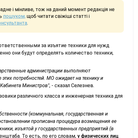
дне і мінливе, тож на даний момент редакція не
сь
пошуком,
щоб читати свіжіші статті і
онсультанта
.
 ответственными за изъятие техники для нужд
нно они будут определять количество техники,
ударственные администрации выполняют
этих потребностей. МО ожидает на технику и
 Кабинета Министров"
, - сказал Селезнев.
овики различного класса и инженерная техника для
бственности (коммунальная, государственная и
 постановлении прописана процедура возмещения ее
хники, изъятой у государственных предприятий (в
енштаба. То есть, по его словам,
у физических лиц