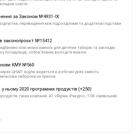
акладом освіти
ьнення за Законом №4931-ІХ
відпустки, переведення між підрозділами та додаткові підстави
мав законопроєкт №15412
едбачено нові мовні вимоги для дитячих таборів та закладів
іку посадовців, зобов'язаних володіти мовою
танови КМУ №560
через ЦНАП: відлік ведеться в робочих днях замість
тимчасова заборона на призов
 у ньому 2020 програмних продуктів (+250)
продуктів таких компаній: АТ «Фірма «Ракурс», ТОВ «Іжевський