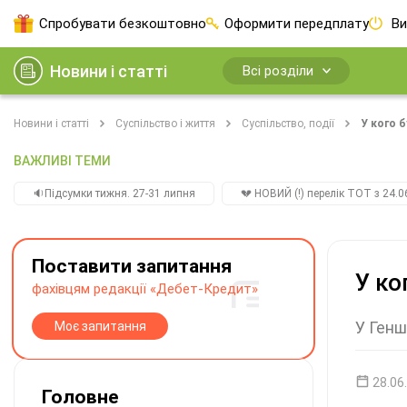
Спробувати безкоштовно
Оформити передплату
Ви
Новини і статті
Всі розділи
Новини і статті
Суспільство і життя
Суспільство, події
У кого 
ВАЖЛИВІ ТЕМИ
🔉Підсумки тижня. 27-31 липня
💔 НОВИЙ (!) перелік ТОТ з 24.06
Поставити запитання
У ко
фахівцям редакції «Дебет-Кредит»
У Генш
Моє запитання
28.06
Головне