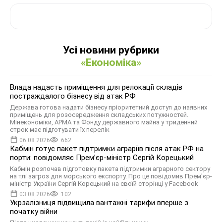
Усі новини рубрики
«Економіка»
Влада надасть приміщення для релокації складів
постраждалого бізнесу від атак РФ
Держава готова надати бізнесу пріоритетний доступ до наявних
приміщень для розосередження складських потужностей.
Мінекономіки, АРМА та Фонду державного майна у триденний
строк має підготувати їх перелік
06.08.2026
662
Кабмін готує пакет підтримки аграріїв після атак РФ на
порти: повідомляє Прем’єр-міністр Сергій Корецький
Кабмін розпочав підготовку пакета підтримки аграрного сектору
на тлі загроз для морського експорту. Про це повідомив Прем'єр-
міністр України Сергій Корецький на своїй сторінці у Facebook
03.08.2026
102
Укрзалізниця підвищила вантажні тарифи вперше з
початку війни