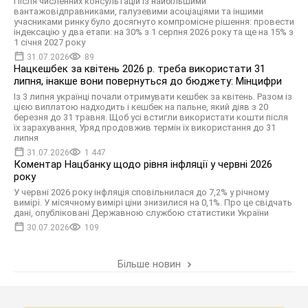
Після численних консультацій із найбільшими
вантажовідправниками, галузевими асоціаціями та іншими
учасниками ринку було досягнуто компромісне рішення: провести
індексацію у два етапи: на 30% з 1 серпня 2026 року та ще на 15% з
1 січня 2027 року
31.07.2026
89
Нацкешбек за квітень 2026 р. треба використати 31
липня, інакше вони повернуться до бюджету: Мінцифри
Із 3 липня українці почали отримувати кешбек за квітень. Разом із
цією виплатою надходить і кешбек на пальне, який діяв з 20
березня до 31 травня. Щоб усі встигли використати кошти після
їх зарахування, Уряд продовжив термін їх використання до 31
липня
31.07.2026
1 447
Коментар Нацбанку щодо рівня інфляції у червні 2026
року
У червні 2026 року інфляція сповільнилася до 7,2% у річному
вимірі. У місячному вимірі ціни знизилися на 0,1%. Про це свідчать
дані, опубліковані Державною службою статистики України
30.07.2026
109
Більше новин