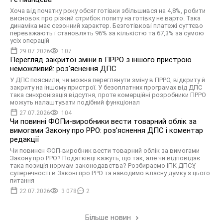
Хоча від початку року обсяг готівки збільшився на 4,8%, робити
висновок про різкий стрибок попиту на готівку не варто. Така
динаміка має сезонний характер. Безготівкові платежі суттєво
переважають і становлять 96% за кількістю та 67,3% за сумою
усіх операцій
29.07.2026
107
Перегляд закритої зміни в ПРРО з іншого пристрою
неможливий: роз'яснення ДПС
У ДПС пояснили, чи можна переглянути зміну в ПРРО, відкриту й
закриту на іншому пристрої. У безоплатних програмах від ДПС
така синхронізація відсутня, проте комерційні розробники ПРРО
можуть налаштувати подібний функціонал
27.07.2026
104
Чи повинні ФОПи-виробники вести товарний облік за
вимогами Закону про РРО: роз'яснення ДПС і коментар
редакції
Чи повинен ФОП-виробник вести товарний облік за вимогами
Закону про РРО? Податківці кажуть, що так, але чи відповідає
така позиція нормам законодавства? Розбираємо ІПК ДПСУ,
суперечності в Законі про РРО та наводимо власну думку з цього
питання
22.07.2026
3 078
2
Більше новин