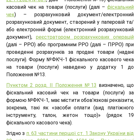
касовий чек на товари (послуги) (далі –
фіскальний
чек
) – розрахунковий документ/електронний
розрахунковий документ, створений у паперовій та/
або електронній формі (електронний розрахунковий
документ),
реєстратором розрахункових операцій
(далі – РРО) або програмним РРО (далі – ПРРО) при
проведенні розрахунків за продані товари (надані
послуги). Форму №ФКЧ-1 фіскального касового чека
на товари (послуги) наведено у додатку 1 до
Положення №13.
Пунктом 2 розд. II Положення №13
визначено, що
фіскальний касовий чек на товари (послуги) за
формою №ФКЧ-1, має містити обов’язкові реквізити,
зокрема, такі як «засоби оплати (вид платіжного
інструменту, талон, жетон тощо)» (рядок 19
фіскального касового чека).
Згідно з
п. 63 частини першої ст. 1 Закону України від