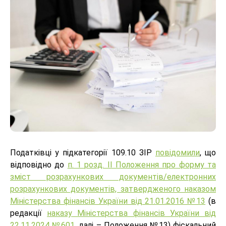
Податківці у підкатегорії 109.10 ЗІР
повідомили
, що
відповідно до
п. 1 розд. ІІ Положення про форму та
зміст розрахункових документів/електронних
розрахункових документів, затвердженого наказом
Міністерства фінансів України від 21.01.2016 №13
(в
редакції
наказу Міністерства фінансів України від
22.11.2024 №601
, далі – Положення №13) фіскальний