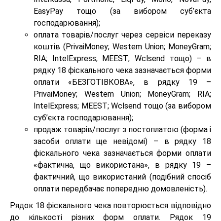
EasyPay тощо (за вибором суб’єкта
господарювання);
оплата товарів/послуг через сервіси переказу
коштів (PrivaiMoney; Westem Union; MoneyGram;
RIA; IntelExpress; MEEST; Wclsend тощо) – в
рядку 18 фіскального чека зазначається форми
оплати «БЕЗГОТІВКОВА», в рядку 19 –
PrivaiMoney; Westem Union; MoneyGram; RIA;
IntelExpress; MEEST; Wclsend тощо (за вибором
суб’єкта господарювання);
продаж товарів/послуг з постоплатою (форма i
засоби оплати ще невідомі) – в рядку 18
фіскального чека зазначається форми оплати
«фактична, що використана», в рядку 19 –
фактичний, що використаний (подібний спосіб
оплати передбачає попередню домовленість).
Рядок 18 фіскального чека повторюється відповідно
до кількості різних форм оплати. Рядок 19