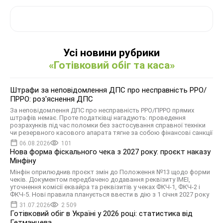
Усі новини рубрики
«Готівковий обіг та каса»
Штрафи за неповідомлення ДПС про несправність РРО/
ПРРО: роз'яснення ДПС
За неповідомлення ДПС про несправність РРО/ПРРО прямих
штрафів немає. Проте податківці нагадують: проведення
розрахунків під час поломки без застосування справної техніки
чи резервного касового апарата тягне за собою фінансові санкції
06.08.2026
101
Нова форма фіскального чека з 2027 року: проєкт наказу
Мінфіну
Мінфін оприлюднив проєкт змін до Положення №13 щодо форми
чекiв. Документом передбачено додавання реквізиту IMEI,
уточнення комiсiї еквайра та реквізитів у чеках ФКЧ-1, ФКЧ-2 і
ФКЧ-5. Нові правила планується ввести в дію з 1 січня 2027 року
31.07.2026
2 509
Готівковий обіг в Україні у 2026 році: статистика від
Гетманцева