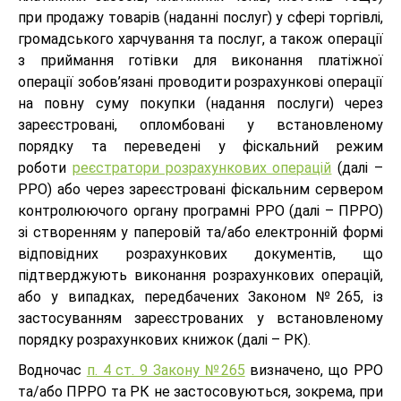
при продажу товарів (наданні послуг) у сфері торгівлі,
громадського харчування та послуг, а також операції
з приймання готівки для виконання платіжної
операції зобов’язані проводити розрахункові операції
на повну суму покупки (надання послуги) через
зареєстровані, опломбовані у встановленому
порядку та переведені у фіскальний режим
роботи
реєстратори розрахункових операцій
(далі –
РРО) або через зареєстровані фіскальним сервером
контролюючого органу програмні РРО (далі – ПРРО)
зі створенням у паперовій та/або електронній формі
відповідних розрахункових документів, що
підтверджують виконання розрахункових операцій,
або у випадках, передбачених Законом №265, із
застосуванням зареєстрованих у встановленому
порядку розрахункових книжок (далі – РК).
Водночас
п. 4 ст. 9 Закону №265
визначено, що РРО
та/або ПРРО та РК не застосовуються, зокрема, при