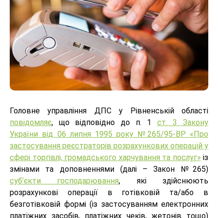
Головне управління ДПС у Рівненській області
повідомляє
, що відповідно до п. 1
ст. 3 Закону
України від 06 липня 1995 року №265/95-ВР «Про
застосування реєстраторів розрахункових операцій у
сфері торгівлі, громадського харчування та послуг»
із
змінами та доповненнями (далі – Закон №265)
суб’єкти господарювання
, які здійснюють
розрахункові операції в готівковій та/або в
безготівковій формі (із застосуванням електронних
платіжних засобів, платіжних чеків, жетонів тощо)