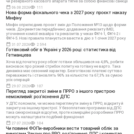
чи резервного касового апарата тягне за собою фінансові санкції
06.08.2026
111
Нова форма фіскального чека з 2027 року: проєкт наказу
Мінфіну
Мінфін оприлюднив проєкт змін до Положення №13 щодо форми
чекiв. Документом передбачено додавання реквізиту IMEI,
уточнення комiсiї еквайра та реквізитів у чеках ФКЧ-1, ФКЧ-2 і
ФКЧ-5. Нові правила планується ввести в дію з 1 січня 2027 року
31.07.2026
2 594
Готівковий обіг в Україні у 2026 році: статистика від
Гетманцева
Хоча від початку року обсяг готівки збільшився на 4,8%, робити
висновок про різкий стрибок попиту на готівку не варто. Така
динаміка має сезонний характер. Безготівкові платежі суттєво
переважають і становлять 96% за кількістю та 67,3% за сумою
усіх операцій
29.07.2026
107
Перегляд закритої зміни в ПРРО з іншого пристрою
неможливий: роз'яснення ДПС
У ДПС пояснили, чи можна переглянути зміну в ПРРО, відкриту й
закриту на іншому пристрої. У безоплатних програмах від ДПС
така синхронізація відсутня, проте комерційні розробники ПРРО
можуть налаштувати подібний функціонал
27.07.2026
104
Чи повинні ФОПи-виробники вести товарний облік за
вимогами Закону про РРО: роз'яснення ДПС і коментар