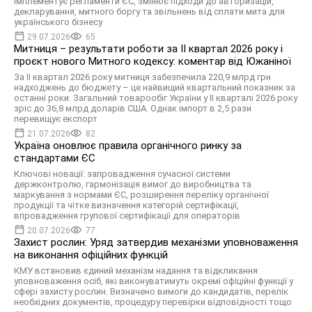
імплементує регламенти ЄС, змінює підходи до авторизацій,
декларування, митного боргу та звільнень від сплати мита для
українського бізнесу
29.07.2026
65
Митниця – результати роботи за ІІ квартал 2026 року і
проєкт нового Митного кодексу: коментар від Южаніної
За ІІ квартал 2026 року митниця забезпечила 220,9 млрд грн
надходжень до бюджету – це найвищий квартальний показник за
останні роки. Загальний товарообіг України у ІІ кварталі 2026 року
зріс до 36,8 млрд доларів США. Однак імпорт в 2,5 рази
перевищує експорт
21.07.2026
82
Україна оновлює правила органічного ринку за
стандартами ЄС
Ключові новації: запровадження сучасної системи
держконтролю, гармонізація вимог до виробництва та
маркування з нормами ЄС, розширення переліку органічної
продукції та чітке визначення категорій сертифікації,
впровадження групової сертифікації для операторів
20.07.2026
77
Захист рослин: Уряд затвердив механізми уповноваження
на виконання офіційних функцій
КМУ встановив єдиний механізм надання та відкликання
уповноваження осіб, які виконуватимуть окремі офіційні функції у
сфері захисту рослин. Визначено вимоги до кандидатів, перелік
необхідних документів, процедуру перевірки відповідності тощо