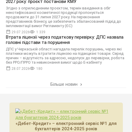
2027 року: проєкт постанови КМУ
Згідно з оприлюдненим проєктом, термін введення в обіг
ненотифікованої косметичної продукції пропонується
продовжити до 31 липня 2027 року. На переконання
представників бізнесу, це забезпечить збалансований підхід до
імплементації вимог Регламенту (ЄС)
29.07.2026
1 339
Втрата ліцензії через податкову перевірку: ДПС назвала
головні підстави та порушення
ДПС у Черкаській області нагадала перелік порушень, через які
платники можуть втратити ліцензію на підакцизні товари. Серед
причин – відсутність за адресою, недопуск до перевірки, робота
без РРО/ПРРО та невиконання вимог щодо Е-кабінету
28.07.2026
180
Більше новин
«Дебет-Кредит» – електронний сервіс №1 для
бухгалтерів 2024-2025 років