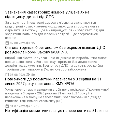
Зазначення кадастрових номерів у ліцензіях на
підакцизку: деталі від ДПС
За відсутності поштової адреси у ліцензіях зазначаються
кадастрові номери земельних ділянок: для вирощування та
ферментації тютюну — де він вирощується чи зберігається; для
зберігання пального для власних потреб — де зберігається
пальне
07.08.2026
95
Оптова торгівля біоетанолом без окремої ліцензії: ДПС
роз'яснила норми Закону №3817-IX
Виробники біоетанолу з чинною ліцензією на виробництво мають
право здійснювати його оптову торгівлю без додаткових
дозвільних документів. Водночас у ДПС нагадують: роздрібна
торгівля цим товаром в Україні суворо заборонена
06.08.2026
50
Нові вимоги до косметики перенесли з 3 серпня на 31
липня 2027 року: постанова КМУ №976
Уряд переніс термін введення в обіг ненотифікованої косметичної
продукції з 3 серпня 2026 року на 31 липня 2027 року. На
переконання бізнесу, це забезпечить збалансований підхід до
імплементації вимог Регламенту (ЄС)
31.07.2026
1 465
Нотифікацію косметики планують перенести на 31 липня