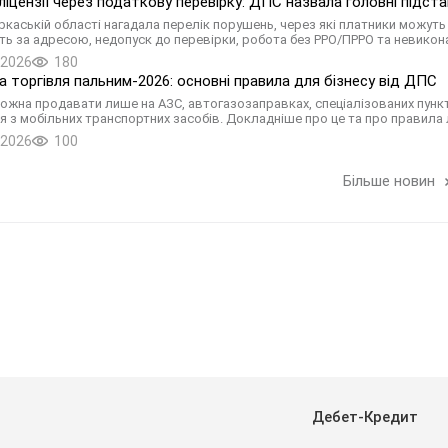
ліцензії через податкову перевірку: ДПС назвала головні підст
ркаській області нагадала перелік порушень, через які платники можуть 
сть за адресою, недопуск до перевірки, робота без РРО/ПРРО та невикон
.2026
180
а торгівля пальним-2026: основні правила для бізнесу від ДПС
ожна продавати лише на АЗС, автогазозаправках, спеціалізованих пункта
я з мобільних транспортних засобів. Докладніше про це та про правила 
.2026
100
Більше новин
Дебет-Кредит