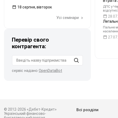
Втрата 
ДПС у Че
18 серпня, вівторок
відсутні
28.07
Усі семінари
Легальн
Пальне м
населенн
27.07
Перевір свого
контрагента:
сервіс надано
OpenDataBot
© 2012-2026 «Дебет-Кредит»
Всі розділи
Український фінансово-
бухгалтерський портал.