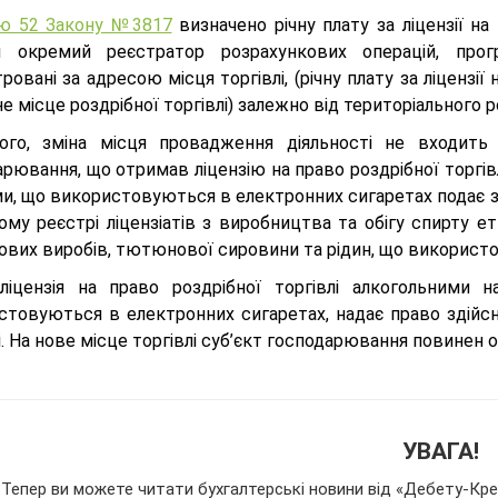
ю 52 Закону №3817
визначено річну плату за ліцензії на
 окремий реєстратор розрахункових операцій, прог
ровані за адресою місця торгівлі, (річну плату за ліцензі
е місце роздрібної торгівлі) залежно від територіального 
ого, зміна місця провадження діяльності не входить 
арювання, що отримав ліцензію на право роздрібної торг
ми, що використовуються в електронних сигаретах подає з
му реєстрі ліцензіатів з виробництва та обігу спирту ет
вих виробів, тютюнової сировини та рідин, що використо
ліцензія на право роздрібної торгівлі алкогольними
стовуються в електронних сигаретах, надає право здійсн
і. На нове місце торгівлі суб’єкт господарювання повинен 
УВАГА!
Тепер ви можете читати бухгалтерські новини від «Дебету-Кред