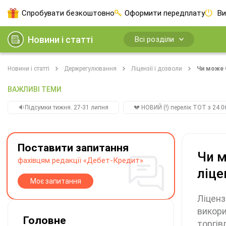
Спробувати безкоштовно
Оформити передплату
Ви
Новини і статті
Всі розділи
Новини і статті
Держрегулювання
Ліцензії і дозволи
Чи може С
ВАЖЛИВІ ТЕМИ
🔉Підсумки тижня. 27-31 липня
💔 НОВИЙ (!) перелік ТОТ з 24.06
Поставити запитання
Чи м
фахівцям редакції «Дебет-Кредит»
ліце
Моє запитання
Ліценз
викори
Головне
торгів