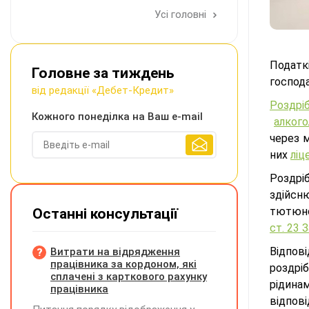
Усі головні
Податкі
Головне за тиждень
господа
від редакції «Дебет-Кредит»
Роздрі
Кожного понеділка на Ваш e-mail
алког
через м
них
ліц
Роздрі
здійсн
тютюно
Останні консультації
ст. 23
Відпов
Витрати на відрядження
працівника за кордоном, які
роздрі
сплачені з карткового рахунку
рідина
працівника
відпові