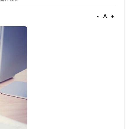
-
A
+