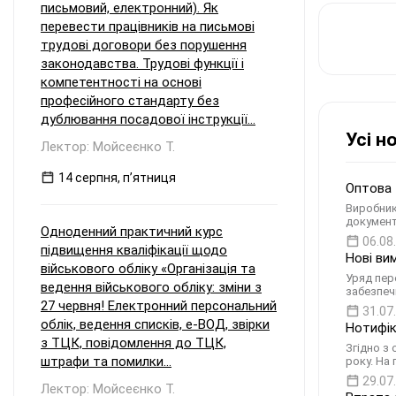
письмовий, електронний). Як
перевести працівників на письмові
трудові договори без порушення
законодавства. Трудові функції і
компетентності на основі
професійного стандарту без
дублювання посадової інструкції...
Усі н
Лектор: Мойсеєнко Т.
14 серпня, пʼятниця
Оптова 
Виробник
документ
Одноденний практичний курс
06.08
підвищення кваліфікації щодо
Нові ви
військового обліку «Організація та
Уряд пере
ведення військового обліку: зміни з
забезпеч
27 червня! Електронний персональний
31.07
облік, ведення списків, е-ВОД, звірки
Нотифік
з ТЦК, повідомлення до ТЦК,
Згідно з
штрафи та помилки...
року. На
29.07
Лектор: Мойсеєнко Т.