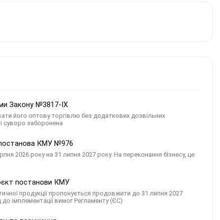
рми Закону №3817-IX
ати його оптову торгівлю без додаткових дозвільних
ні суворо заборонена
: постанова КМУ №976
рпня 2026 року на 31 липня 2027 року. На переконання бізнесу, це
роєкт постанови КМУ
тичної продукції пропонується продовжити до 31 липня 2027
д до імплементації вимог Регламенту (ЄС)