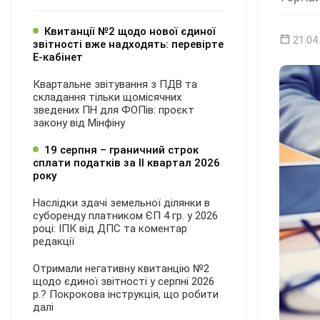
Квитанції №2 щодо нової єдиної
21.04
звітності вже надходять: перевірте
Е-кабінет
Квартальне звітування з ПДВ та
складання тільки щомісячних
зведених ПН для ФОПів: проєкт
закону від Мінфіну
19 серпня – граничний строк
сплати податків за ІI квартал 2026
року
Наслідки здачі земельної ділянки в
суборенду платником ЄП 4 гр. у 2026
році: ІПК від ДПС та коментар
редакції
Отримали негативну квитанцію №2
щодо єдиної звітності у серпні 2026
р.? Покрокова інструкція, що робити
далі