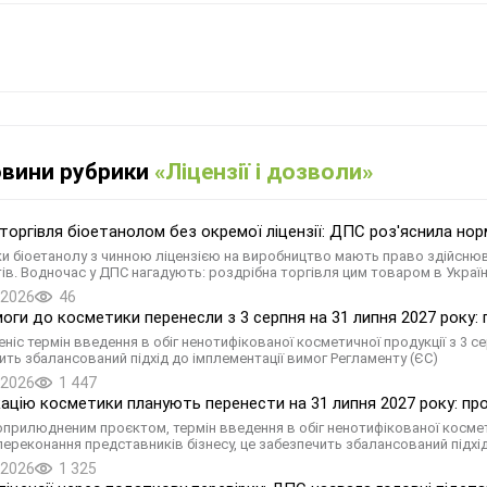
овини рубрики
«Ліцензії і дозволи»
торгівля біоетанолом без окремої ліцензії: ДПС роз'яснила но
и біоетанолу з чинною ліцензією на виробництво мають право здійснюв
ів. Водночас у ДПС нагадують: роздрібна торгівля цим товаром в Украї
.2026
46
моги до косметики перенесли з 3 серпня на 31 липня 2027 року
ніс термін введення в обіг ненотифікованої косметичної продукції з 3 се
ить збалансований підхід до імплементації вимог Регламенту (ЄС)
.2026
1 447
ацію косметики планують перенести на 31 липня 2027 року: п
 оприлюдненим проєктом, термін введення в обіг ненотифікованої косме
 переконання представників бізнесу, це забезпечить збалансований підхі
.2026
1 325