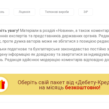
оль
Ліцензія
Тютюнові вироби
ЗіР
іть увагу!
Матеріали в розділі «Новини», а також коментар
нніх експертів та представників державних органів. Редак
, проте думка авторів може не збігатися з позицією редакц
льки податкове та бухгалтерське законодавство постійно
дену інформацію як довідкову та звертатися за індивідуа
ь. Редакція здійснює модерацію коментарів відповідно до 
Оберiть свiй пакет вiд «Дебету-Кре
на мiсяць
безкоштовно!