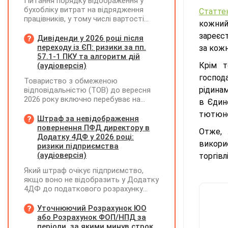
Питання порядку відображення у
бухобліку витрат на відрядження
Статте
працівників, у тому числі вартості
кожний
проживання в готелі, яке сплачено з
зареєст
карткового рахунку працівника та
Дивіденди у 2026 році після
підтвердження таких операцій
переходу із ЄП: ризики за пп.
за кожн
первинними документами, належать
57.1-1 ПКУ та алгоритм дій
до компетенції Мінфіну
Крім т
(аудіоверсія)
господ
Товариство з обмеженою
рідина
відповідальністю (ТОВ) до вересня
2026 року включно перебуває на
в Єдино
спрощеній системі оподаткування
тютюно
(єдиний податок, 3 група, ставка 5%,
Штраф за невідображення
неплатник ПДВ). З 1 жовтня 2026
повернення ПФД директору в
Отже, 
року підприємство переходить на
Додатку 4ДФ у 2026 році:
викори
загальну систему оподаткування
ризики підприємства
(стає платником податку на
(аудіоверсія)
торгівл
прибуток). За результатами
Який штраф очікує підприємство,
діяльності у періоді 2024–2025 років
якщо воно не відобразить у Додатку
(під час перебування на спрощеній
4ДФ до податкового розрахунку
системі) підприємство отримало
повернення поворотної фінансової
чистий прибуток, сума
допомоги (ПФД) директору?
Уточнюючий Розрахунок ЮО
нерозподіленого прибутку в балансі
або Розрахунок ФОП/НПД за
становить 18 млн грн. Наприкінці
періоди, за якими минув строк
2026 року (вже після переходу на