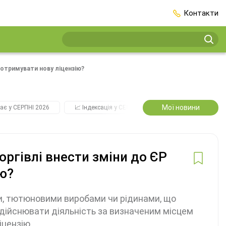
Контакти
е отримувати нову ліцензію?
Мої новини
ає у СЕРПНІ 2026
📈 Індексація у СЕРПНІ
2️⃣0️⃣2️⃣7️⃣ Усі ключо
оргівлі внести зміни до ЄР
ію?
ми, тютюновими виробами чи рідинами, що
дійснювати діяльність за визначеним місцем
ліцензію