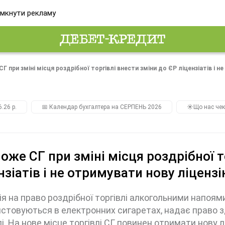
мкнути рекламу
Г при зміні місця роздрібної торгівлі внести зміни до ЄР ліцензіатів і н
.26 р.
📅 Календар бухгалтера на СЕРПЕНЬ 2026
☀️Що нас чек
оже СГ при зміні місця роздрібної т
нзіатів і не отримувати нову ліценз
ія на право роздрібної торгівлі алкогольними напоя
стовуються в електронних сигаретах, надає право з
лі. На нове місце торгівлі СГ повинен отримати нову 