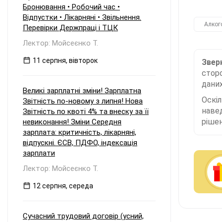
Бронювання • Робочий час •
Відпустки • Лікарняні • Звільнення.
Алког
Перевірки Держпраці і ТЦК
Лектор: Мойсеєнко Т.
11 серпня, вівторок
Зверн
сторо
даних
Великі зарплатні зміни! Зарплатна
Оскі
Звітність по-новому з липня! Нова
наве
Звітність по квоті 4% та внеску за її
рішен
невиконання! Зміни Середня
зарплата: критичність, лікарняні,
відпускні. ЄСВ, ПДФО, індексація
зарплати
Лектор: Мойсеєнко Т.
12 серпня, середа
Сучасний трудовий договір (усний,