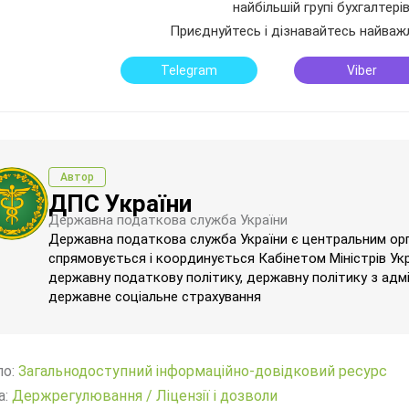
найбільшій групі бухгалтері
Приєднуйтесь і дізнавайтесь найваж
Telegram
Viber
Автор
ДПС України
Державна податкова служба України
Державна податкова служба України є центральним орг
спрямовується і координується Кабінетом Міністрів Укра
державну податкову політику, державну політику з адм
державне соціальне страхування
ло:
Загальнодоступний інформаційно-довідковий ресурс
а:
Держрегулювання
/
Ліцензії і дозволи