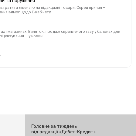
ави та порушення
втратити ліцензію на підакцизні товари. Серед причин –
ання вимог щодо Е-кабінету
х і магазинах. Виняток: продаж скрапленого газу у балонах для
ліцензування – у новині
Головне за тиждень
від редакції «Дебет-Кредит»