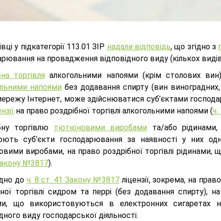
вці у підкатегорії 113.01 ЗІР
надали відповідь
, що згідно з
рювання на провадження відповідного виду (кількох видів)
бна торгівля
алкогольними напоями (крім столових вин)
ольними напоями
без додавання спирту (вин виноградних, 
ережу Інтернет, може здійснюватися суб’єктами господарю
ензії
на право роздрібної торгівлі алкогольними напоями (
ч.
бну торгівлю
тютюновими виробами
та/або рідинами,
юють суб’єкти господарювання за наявності у них одніє
вими виробами, на право роздрібної торгівлі рідинами, 
 Закону №3817
).
ідно до
ч. 8 ст. 41 Закону №3817
ліцензії, зокрема, на прав
бної торгівлі сидром та перрі (без додавання спирту), 
ми, що використовуються в електронних сигаретах 
дного виду господарської діяльності.