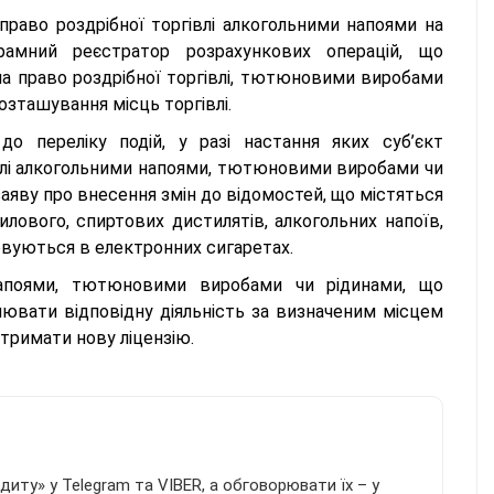
 право роздрібної торгівлі алкогольними напоями на
рамний реєстратор розрахункових операцій, що
ї на право роздрібної торгівлі, тютюновими виробами
розташування місць торгівлі.
до переліку подій, у разі настання яких суб’єкт
івлі алкогольними напоями, тютюновими виробами чи
аяву про внесення змін до відомостей, що містяться
илового, спиртових дистилятів, алкогольних напоїв,
вуються в електронних сигаретах.
 напоями, тютюновими виробами чи рідинами, що
ювати відповідну діяльність за визначеним місцем
отримати нову ліцензію.
иту» у Telegram та VIBER, а обговорювати їх – у