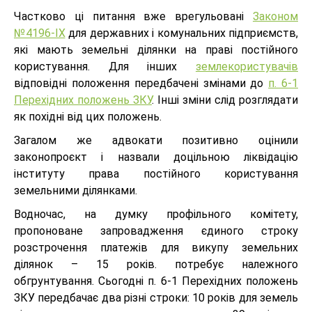
Частково ці питання вже врегульовані
Законом
№4196-IX
для державних і комунальних підприємств,
які мають земельні ділянки на праві постійного
користування. Для інших
землекористувачів
відповідні положення передбачені змінами до
п. 6-1
Перехідних положень ЗКУ
. Інші зміни слід розглядати
як похідні від цих положень.
Загалом же адвокати позитивно оцінили
законопроєкт і назвали доцільною ліквідацію
інституту права постійного користування
земельними ділянками.
Водночас, на думку профільного комітету,
пропоноване запровадження єдиного строку
розстрочення платежів для викупу земельних
ділянок – 15 років. потребує належного
обгрунтування. Сьогодні п. 6-1 Перехідних положень
ЗКУ передбачає два різні строки: 10 років для земель