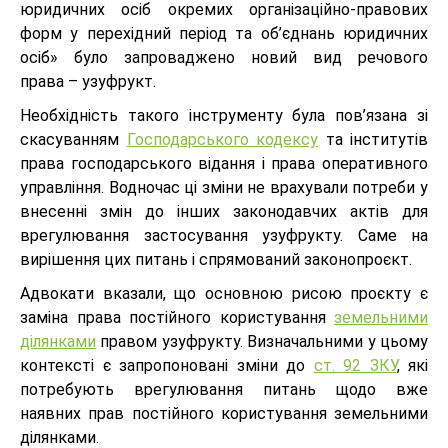
юридичних осіб окремих організаційно-правових
форм у перехідний період та об’єднань юридичних
осіб» було запроваджено новий вид речового
права – узуфрукт.
Необхідність такого інструменту була пов’язана зі
скасуванням
Господарського кодексу
та інститутів
права господарського відання і права оперативного
управління. Водночас ці зміни не врахували потреби у
внесенні змін до інших законодавчих актів для
врегулювання застосування узуфрукту. Саме на
вирішення цих питань і спрямований законопроєкт.
Адвокати вказали, що основною рисою проєкту є
заміна права постійного користування
земельними
ділянками
правом узуфрукту. Визначальними у цьому
контексті є запропоновані зміни до
ст. 92 ЗКУ
, які
потребують врегулювання питань щодо вже
наявних прав постійного користування земельними
ділянками.