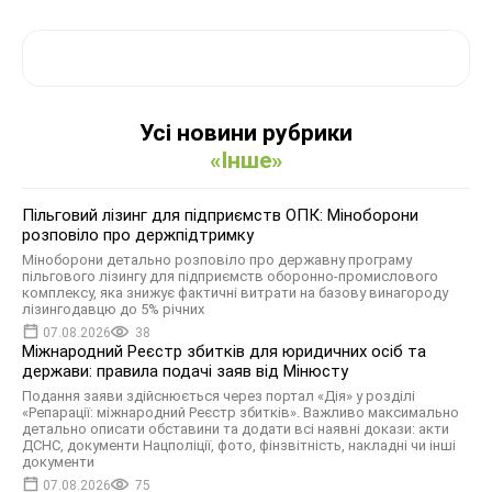
Усі новини рубрики
«Інше»
Пільговий лізинг для підприємств ОПК: Міноборони
розповіло про держпідтримку
Міноборони детально розповіло про державну програму
пільгового лізингу для підприємств оборонно-промислового
комплексу, яка знижує фактичні витрати на базову винагороду
лізингодавцю до 5% річних
07.08.2026
38
Міжнародний Реєстр збитків для юридичних осіб та
держави: правила подачі заяв від Мінюсту
Подання заяви здійснюється через портал «Дія» у розділі
«Репарації: міжнародний Реєстр збитків». Важливо максимально
детально описати обставини та додати всі наявні докази: акти
ДСНС, документи Нацполіції, фото, фінзвітність, накладні чи інші
документи
07.08.2026
75