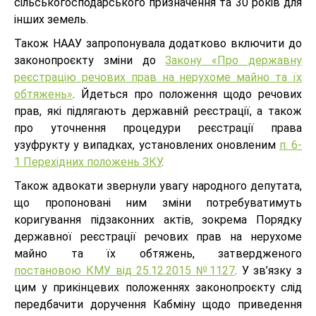
сільськогосподарського призначення та 30 років для
інших земель.
Також НААУ запропонувала додатково включити до
законопроєкту зміни до
Закону «Про державну
реєстрацію речових прав на нерухоме майно та їх
обтяжень»
. Йдеться про положення щодо речових
прав, які підлягають державній реєстрації, а також
про уточнення процедури реєстрації права
узуфрукту у випадках, установлених оновленим
п. 6-
1 Перехідних положень ЗКУ
.
Також адвокати звернули увагу народного депутата,
що пропоновані ним зміни потребуватимуть
коригування підзаконних актів, зокрема Порядку
державної реєстрації речових прав на нерухоме
майно та їх обтяжень, затвердженого
постановою КМУ від 25.12.2015 №1127
. У зв’язку з
цим у прикінцевих положеннях законопроєкту слід
передбачити доручення Кабміну щодо приведення