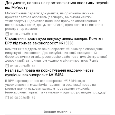
Документи, на яких не проставляється апостиль: перелік
від Мін’юсту
Мін’юст навів перелік документів, на оригіналах яких не
проставляється апостиль (паспорти, військові квитки,
техпаспорти). Відомство пояснило правила апостилювання
нотаріальних копій, документів РАЦС, сфер освіти та витягів з
реєстру нерухомості
06.08.2026
120
Спрощення процедури випуску цінних паперів: Комітет
ВРУ підтримав законопроєкт №15336
Комітет ВРУ підтримав законопроєкт №15336 про спрощення
випуску цінних паперів. Для непублічних акцій скасують 13
бюрократичних етапів: реєстрацію здійснюватиме Центральний
депозитарій за принципом «єдиного вікна» протягом 7 днів
05.08.2026
48
Реалізація права на користування надрами через
аукціони: законопроєкт №15454
В ВРУ зареєстровано законопроєкт №15454 щодо
удосконалення механізмів надання та реалізації права на
користування надрами шляхом проведення аукціонів
(електронних торгів) та на умовах угоди про розподіл продукції
03.08.2026
69
Більше новин