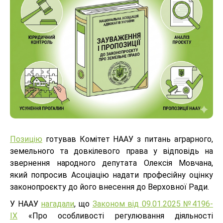
Позицію
готував Комітет НААУ з питань аграрного,
земельного та довкілевого права у відповідь на
звернення народного депутата Олексія Мовчана,
який попросив Асоціацію надати професійну оцінку
законопроєкту до його внесення до Верховної Ради.
У НААУ
нагадали
, що
Законом від 09.01.2025 №4196-
IX
«Про особливості регулювання діяльності