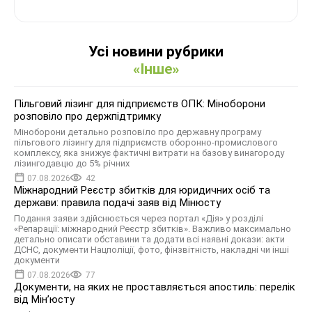
Усі новини рубрики
«Інше»
Пільговий лізинг для підприємств ОПК: Міноборони
розповіло про держпідтримку
Міноборони детально розповіло про державну програму
пільгового лізингу для підприємств оборонно-промислового
комплексу, яка знижує фактичні витрати на базову винагороду
лізингодавцю до 5% річних
07.08.2026
42
Міжнародний Реєстр збитків для юридичних осіб та
держави: правила подачі заяв від Мінюсту
Подання заяви здійснюється через портал «Дія» у розділі
«Репарації: міжнародний Реєстр збитків». Важливо максимально
детально описати обставини та додати всі наявні докази: акти
ДСНС, документи Нацполіції, фото, фінзвітність, накладні чи інші
документи
07.08.2026
77
Документи, на яких не проставляється апостиль: перелік
від Мін’юсту