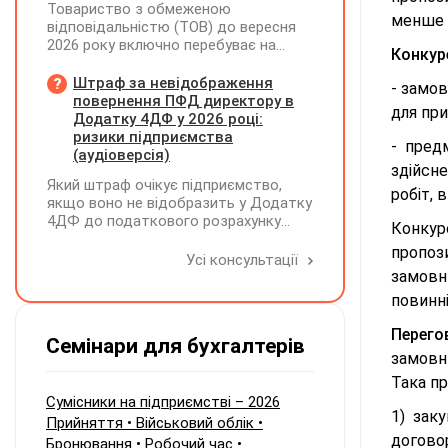
Товариство з обмеженою
менше 
відповідальністю (ТОВ) до вересня
2026 року включно перебуває на
Конкур
спрощеній системі оподаткування
(єдиний податок, 3 група, ставка 5%,
Штраф за невідображення
- замов
неплатник ПДВ). З 1 жовтня 2026
повернення ПФД директору в
для пр
року підприємство переходить на
Додатку 4ДФ у 2026 році:
загальну систему оподаткування
ризики підприємства
- пред
(стає платником податку на
(аудіоверсія)
здійсн
прибуток). За результатами
Який штраф очікує підприємство,
діяльності у періоді 2024–2025 років
робіт, 
якщо воно не відобразить у Додатку
(під час перебування на спрощеній
4ДФ до податкового розрахунку
системі) підприємство отримало
Конкур
повернення поворотної фінансової
чистий прибуток, сума
пропози
допомоги (ПФД) директору?
Усі консультації
нерозподіленого прибутку в балансі
замовни
становить 18 млн грн. Наприкінці
2026 року (вже після переходу на
повинні
загальну систему) планується
прийняття рішення про розподіл
Перего
Семінари для бухгалтерів
цього прибутку та виплату
замовни
дивідендів у розмірі 18 млн грн
Така пр
єдиному учаснику — іншій юридичній
Сумісники на підприємстві – 2026
особі. Які податкові зобов'язання
1) заку
Прийняття • Військовий облік •
виникають у ТОВ (як емітента
догово
корпоративних прав) при нарахуванні
Бронювання • Робочий час •