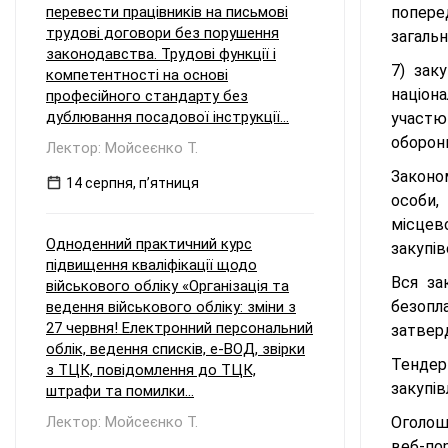
перевести працівників на письмові
попере
трудові договори без порушення
загальн
законодавства. Трудові функції і
7) зак
компетентності на основі
націона
професійного стандарту без
дублювання посадової інструкції...
участю 
оборони
Лектор: Мойсеєнко Т.
Законо
14 серпня, пʼятниця
особи,
місцев
Одноденний практичний курс
закупів
підвищення кваліфікації щодо
Вся за
військового обліку «Організація та
безопл
ведення військового обліку: зміни з
27 червня! Електронний персональний
затвер
облік, ведення списків, е-ВОД, звірки
Тендер
з ТЦК, повідомлення до ТЦК,
закупів
штрафи та помилки...
Лектор: Мойсеєнко Т.
Оголош
веб-по