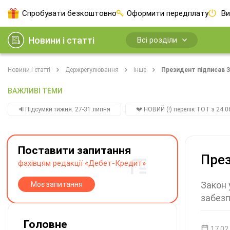
Спробувати безкоштовно
Оформити передплату
Ви
Новини і статті
Всі розділи
Новини і статті
Держрегулювання
Інше
Президент підписав З
ВАЖЛИВІ ТЕМИ
🔉Підсумки тижня. 27-31 липня
💔 НОВИЙ (!) перелік ТОТ з 24.06
Поставити запитання
През
фахівцям редакції «Дебет-Кредит»
Закон 
Моє запитання
забезп
Головне
17.02