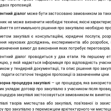
двох пропозицій.
ентний діалог
може бути застосовано замовником за таки
ник не може визначити необхідні технічні, якісні характерис
ийняття оптимального рішення про закупівлю необхідно пр
метом закупівлі є консультаційні, юридичні послуги, роз
ення наукових досліджень, експериментів або розробок, 
визначення вимог до виконання яких потребує переговорів.
ентний діалог проводиться у два етапи. На першому ет
цію, у якій надається інформація про відповідність учас
ком у тендерній документації, та опис рішення про закуп
 подати остаточні тендерні пропозиції із зазначенням ціни.
ворна процедура закупівлі
— це процедура, яка використо
к укладає договір про закупівлю з учасником після прове
оцедура закупівлі застосовується замовником як виняток у
півлі творів мистецтва або закупівлі, пов’язаної із зах
ру про закупівлю з переможцем архітектурного чи мистець