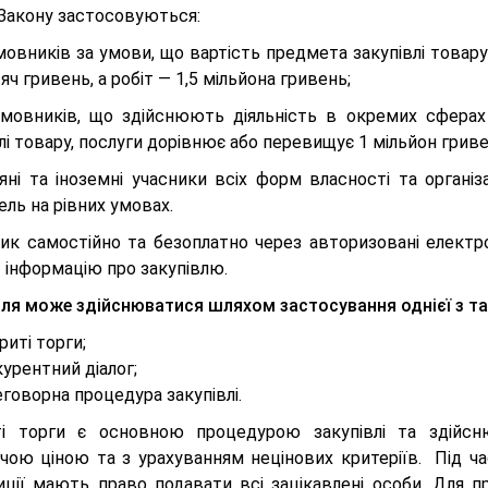
Закону застосовуються:
мовників за умови, що вартість предмета закупівлі товару
яч гривень, а робіт — 1,5 мільйона гривень;
амовників, що здійснюють діяльність в окремих сфера
лі товару, послуги дорівнює або перевищує 1 мільйон гривен
няні та іноземні учасники всіх форм власності та орган
ель на рівних умовах.
ик самостійно та безоплатно через авторизовані електр
 інформацію про закупівлю.
вля може здійснюватися шляхом застосування однієї з та
риті торги;
урентний діалог;
говорна процедура закупівлі.
ті торги є основною процедурою закупівлі та здійс
чою ціною та з урахуванням нецінових критеріїв. Під ча
иції мають право подавати всі зацікавлені особи. Для п