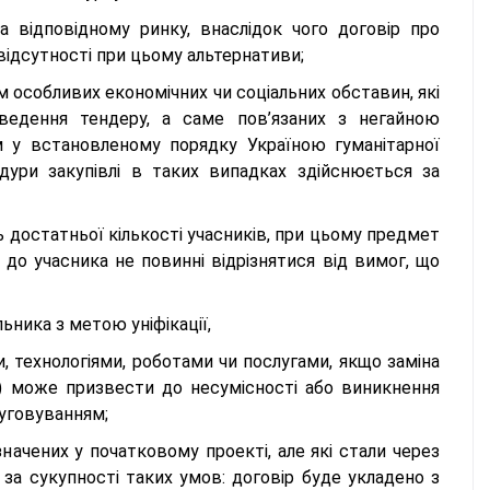
на відповідному ринку, внаслідок чого договір про
відсутності при цьому альтернативи;
ям особливих економічних чи соціальних обставин, які
едення тендеру, а саме пов’язаних з негайною
ям у встановленому порядку Україною гуманітарної
ури закупівлі в таких випадках здійснюється за
ь достатньої кількості учасників, при цьому предмет
и до учасника не повинні відрізнятися від вимог, що
ьника з метою уніфікації,
, технологіями, роботами чи послугами, якщо заміна
г) може призвести до несумісності або виникнення
луговуванням;
значених у початковому проекті, але які стали через
за сукупності таких умов: договір буде укладено з