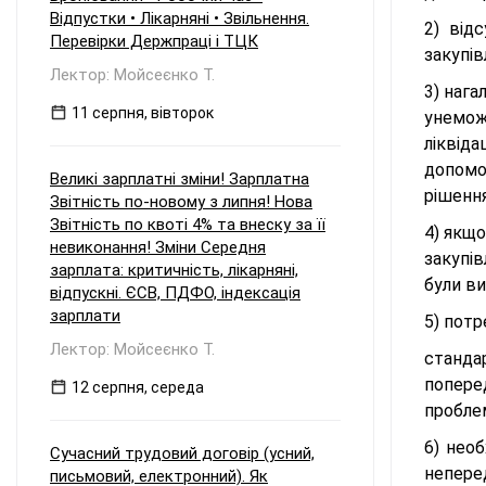
та виплаті таких дивідендів
Відпустки • Лікарняні • Звільнення.
2) від
материнській компанії наприкінці 2026
Перевірки Держпраці і ТЦК
року? Зокрема: Чи зобов'язане ТОВ
закупі
сплачувати авансовий внесок з
Лектор: Мойсеєнко Т.
податку на прибуток відповідно до п.
3) нага
57.1-1 ПКУ, враховуючи, що прибуток
11 серпня, вівторок
унемож
був сформований у періоді
ліквід
перебування на єдиному податку, але
виплачується вже на загальній
допомо
Великі зарплатні зміни! Зарплатна
системі? Які особливості
рішенн
Звітність по-новому з липня! Нова
оподаткування та утримання
Звітність по квоті 4% та внеску за її
податку у джерела виплати
4) якщо
виникають, якщо материнська
невиконання! Зміни Середня
закупів
компанія є: а) резидентом України; б)
зарплата: критичність, лікарняні,
були ви
нерезидентом?
відпускні. ЄСВ, ПДФО, індексація
зарплати
5) потр
Лектор: Мойсеєнко Т.
стандар
попере
12 серпня, середа
проблем
6) необ
Сучасний трудовий договір (усний,
непере
письмовий, електронний). Як