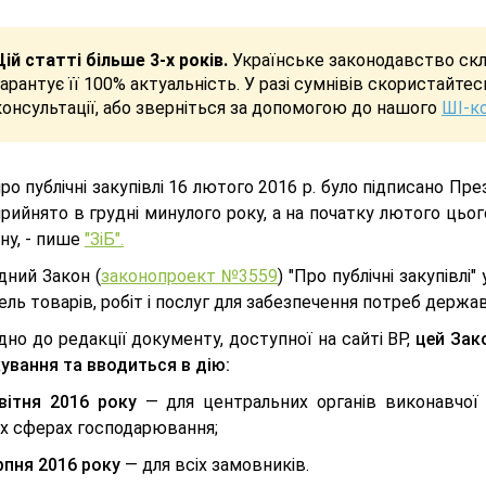
Цій статті більше 3-х років.
Українське законодавство скла
гарантує її 100% актуальність. У разі сумнівів скористайте
консультації, або зверніться за допомогою до нашого
ШІ-к
ро публічні закупівлі 16 лютого 2016 р. було підписано 
рийнято в грудні минулого року, а на початку лютого цьо
ну, - пише
"ЗіБ".
дний Закон (
законопроект №3559
) "Про публічні закупівл
ель товарів, робіт і послуг для забезпечення потреб держа
дно до редакції документу, доступної на сайті ВР,
цей Зак
кування та вводиться в дію:
вітня 2016 року
— для центральних органів виконавчої 
х сферах господарювання;
ерпня 2016 року
— для всіх замовників.