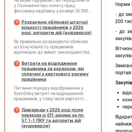
Чи може підприємство передбачити
Норми 
у Положенні про оплату праці
фіксовану надбавку у розмірі 20 000
- до за
грн за роботу на території можливих
200 тис
бойових дій, якщо для окремих
Розрахунок облікової штатної
посад вона перевищуватиме 50%
кількості працівників у 2026
- до з
посадового окладу?
році: алгоритм дій (аудіоверсія)
закупів
Як правильно розрахувати облікову
штатну кількість працівників
Вітчиз
відповідно до вимог законодавства
закупів
у 2026 році?
Витрати на відрядження
Замовн
працівника за кордоном, які
порталі
сплачені з карткового рахунку
працівника
Закупі
Питання порядку відображення у
відк
бухобліку витрат на відрядження
працівників, у тому числі вартості
конк
проживання в готелі, яке сплачено з
пере
карткового рахунку працівника та
Дивіденди у 2026 році після
підтвердження таких операцій
переходу із ЄП: ризики за пп.
Відкри
первинними документами, належать
57.1-1 ПКУ та алгоритм дій
найниж
до компетенції Мінфіну
(аудіоверсія)
пропоз