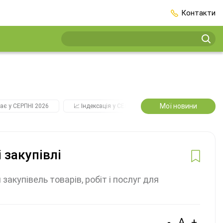
Контакти
Мої новини
ає у СЕРПНІ 2026
📈 Індексація у СЕРПНІ
2️⃣0️⃣2️⃣7️⃣ Усі ключо
 закупівлі
акупівель товарів, робіт і послуг для
-
A
+