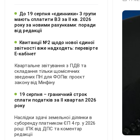
До 19 серпня «єдинники» 3 групи
мають сплатити ВЗ за ІІ кв. 2026
року за новими рахунками: поради
від редакції
Квитанції №2 щодо нової єдиної
звітності вже надходять: перевірте
Е-кабінет
Квартальне звітування з ПДВ та
складання тільки щомісячних
зведених ПН для ФОПів: проєкт
закону від Мінфіну
19 серпня – граничний строк
сплати податків за ІI квартал 2026
року
Наслідки здачі земельної ділянки в
суборенду платником ЄП 4 гр. у 2026
році: ІПК від ДПС та коментар
редакції