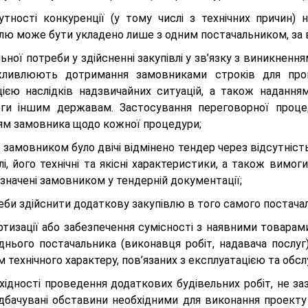
сутності конкуренції (у тому числі з технічних причин) 
влю може бути укладено лише з одним постачальником, за 
льної потреби у здійсненні закупівлі у зв’язку з виникненн
ливлюють дотримання замовниками строків для пров
ацією наслідків надзвичайних ситуацій, а також наданн
ги іншим державам. Застосування переговорної процед
ям замовника щодо кожної процедури;
 замовником було двічі відмінено тендер через відсутніст
лі, його технічні та якісні характеристики, а також вимог
значені замовником у тендерній документації;
еби здійснити додаткову закупівлю в того самого постачал
тизації або забезпечення сумісності з наявними товарами
днього постачальника (виконавця робіт, надавача послу
 технічного характеру, пов’язаних з експлуатацією та обс
хідності проведення додаткових будівельних робіт, не за
дбачувані обставини необхідними для виконання проекту 