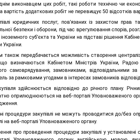
днім виконавцем цих робіт, такі роботи технічно чи екон
а вартість додаткових робіт не перевищує 50 відсотків ва
упівлі юридичних послуг, пов’язаних із захистом прав т
льної безпеки і оборони, під час врегулювання спорів, ро
іноземного суб’єкта та України на підставі рішення Кабіне
 України.
м також передбачається можливість створення централізо
 що визначаються Кабінетом Міністрів України, Радою
ого самоврядування, замовниками, відповідальними за 
ель за рамковими угодами в інтересах замовників відповід
купівля здійснюється відповідно до річного плану. Річн
атно оприлюднюються на веб-порталі Уповноваженого орган
дження.
ні процедури закупівлі не можуть проводитися до/без о
лі на веб-порталі Уповноваженого органу.
ення про проведення процедури закупівлі у установлені
рталі Уповноваженого органу англійською мовою, якщ