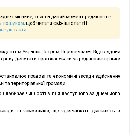
дне і мінливе, тож на даний момент редакція не
сь
пошуком,
щоб читати свіжіші статті і
онсультанта
.
Президентом України Петром Порошенком. Відповідний
го року депутати проголосували за редакційні правки
і" установлює правові та економічні засади здійснення
ви та територіальної громади.
он набирає чинності з дня наступного за днем його
влади та замовників, що здійснюють діяльність в