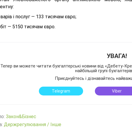
ентну:
оварів і послуг — 133 тисячам євро;
обіт — 5150 тисячам євро.
УВАГА!
Тепер ви можете читати бухгалтерські новини від «Дебету-Кред
найбільшій групі бухгалтері
Приєднуйтесь і дізнавайтесь найваж
Telegram
Viber
ло:
Закон&Бізнес
а:
Держрегулювання
/
Інше