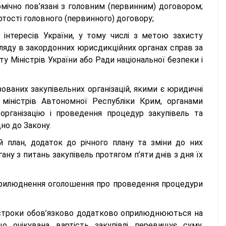
омічно пов’язані з головним (первинним) договором;
ртості головного (первинного) договору;
а інтересів України, у тому числі з метою захисту
згляду в закордонних юрисдикційних органах справ за
ту Міністрів України або Ради національної безпеки і
ваних закупівельних організацій, якими є юридичні
 міністрів Автономної Республіки Крим, органами
організацію і проведення процедур закупівель та
но до Закону.
ий план, додаток до річного плану та зміни до них
у з питань закупівель протягом п’яти днів з дня їх
прилюднення оголошення про проведення процедури
 строки обов’язково додатково оприлюднюються на
о очікувана вартість закупівлі перевищує суму,