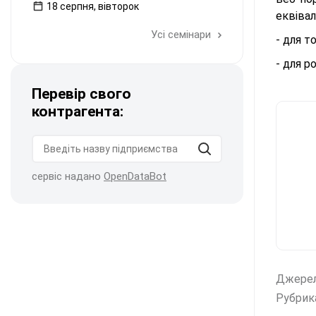
18 серпня, вівторок
еквівал
Усі семінари
- для т
- для р
Перевір свого
контрагента:
сервіс надано
OpenDataBot
Джере
Рубрик