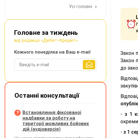
Усі головні
Головне за тиждень
від редакції «Дебет-Кредит»
Кожного понеділка на Ваш e-mail
Закон п
Закон п
до зако
Відпові
закупів
Останні консультації
Відпові
опублі
Встановлення фіксованої
-
з 1 к
надбавки за роботу на
окреми
території можливих бойових
дій (аудіоверсія)
-
з 1 с