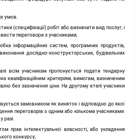
х умов:
тики (специфікації) робіт або визначити вид послуг, і
овести переговори з учасниками;
робка інформаційних систем, програмних продуктів,
виконання дослідно-конструкторських, будівельних
апі всім учасникам пропонується подати тендерну
ника кваліфікаційним критеріям, вимогам, визначеним
івлю без зазначення ціни. На другому етапі учасники
вується замовником як виняток і відповідно до якої
дення переговорів з одним або кількома учасниками.
 разі:
истом прав інтелектуальної власності, або укладення
кого конкурсу;