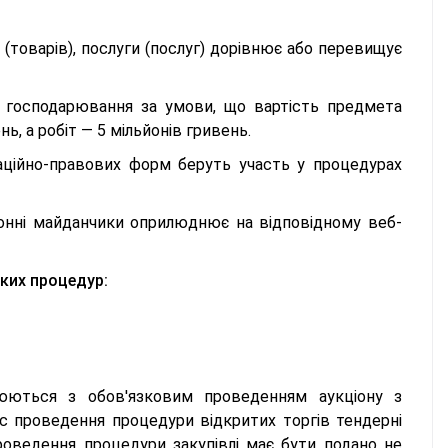
 (товарів), послуги (послуг) дорівнює або перевищує
х господарювання за умови, що вартість предмета
ь, а робіт — 5 мільйонів гривень.
ізаційно-правових форм беруть участь у процедурах
онні майданчики оприлюднює на відповідному веб-
ких процедур:
нюються з обов'язковим проведенням аукціону з
с проведення процедури відкритих торгів тендерні
роведення процедури закупівлі має бути подано не